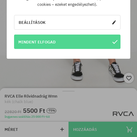
cookies – ezeket engedélyezheti).
BEÁLLÍTÁSOK
MINDENT ELFOGAD
RVCA Elle Rövidnadrág Wmn
kék (chalk blue)
5500 Ft
-75%
22820 Ft
Ingyenes szállítás 25 000 Ft-tól
MÉRET
HOZZÁADÁS