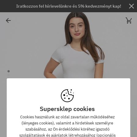
Iratkozzon fel hírlevelünkre és 5% kedvezményt kap!
Supersklep cookies
Cookies használunk az oldal zavartalan működéséhez
(lényeges cookies), valamint a hirdetések személyre
szabásához, az Ön érdeklődési köréhez igazodó
szolgáltatások és ajánlatok létrehozásához (opcionális