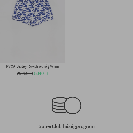
RVCA Bailey Rövidnadrág Wmn
20980 Ft
5040 Ft
Elérhető méretek:
Elérhető méretek:
24; 25
XS
SuperClub hűségprogram