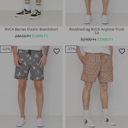
RVCA Barnes Elastic Boardshort
Rövidnadrág RVCA Anytime Trunk
16
24650 Ft
15490 Ft
32900 Ft
21900 Ft
-33%
-37%
Elérhető méretek:
Elérhető méretek:
S
M; XL