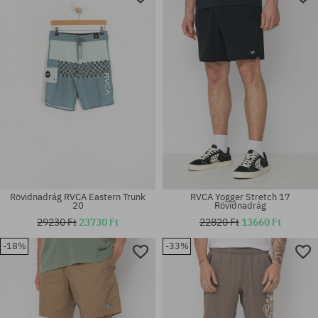
Rövidnadrág RVCA Eastern Trunk
RVCA Yogger Stretch 17
20
Rövidnadrág
29230 Ft
23730 Ft
22820 Ft
13660 Ft
-18%
-33%