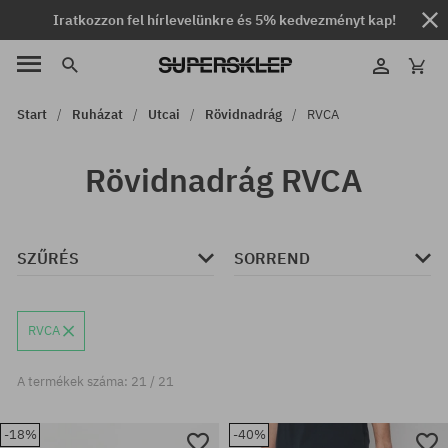
Iratkozzon fel hírlevelünkre és 5% kedvezményt kap!
Start
Ruházat
Utcai
Rövidnadrág
RVCA
Rövidnadrág RVCA
SZŰRÉS
SORREND
RVCA
A termékek száma: 21 / 21
-18%
-40%