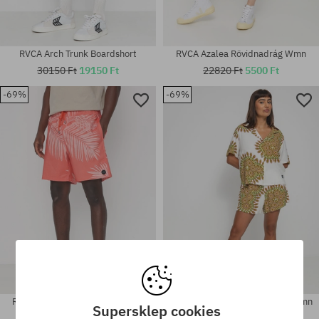
RVCA Arch Trunk Boardshort
RVCA Azalea Rövidnadrág Wmn
30150 Ft
19150 Ft
22820 Ft
5500 Ft
-69%
-69%
Elérhető méretek:
Elérhető méretek:
30
30
RVCA Barnes Elastic Boardshort
RVCA Serotonin Rövidnadrág Wmn
Supersklep cookies
23730 Ft
7240 Ft
21900 Ft
6690 Ft