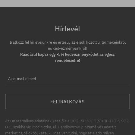
Hírlevél
Iratkozz fel hírlevelünkre és értesülj az elsők között új termékeinkről
és kedvezményeinkről!
Ráadásul kapsz egy -5% kedvezménykódot az egész
rendelésedre!
Az e-mail címed
FELIRATKOZÁS
Az Ön személyes adatainak kezelője a COOL SPORT DISTRIBUTION SP Z
O O, székhelye: Modlniczka, ul. Handlowców 2. Személyes adatait
marketing célokból kezelik. Joga van tudni, hogy az eladó milyen