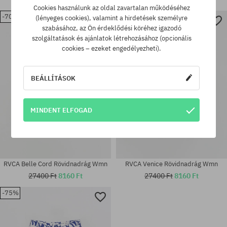
Cookies használunk az oldal zavartalan működéséhez
-70%
-70%
(lényeges cookies), valamint a hirdetések személyre
szabásához, az Ön érdeklődési köréhez igazodó
Elérhető méretek:
Elérhető méretek:
szolgáltatások és ajánlatok létrehozásához (opcionális
28; 30
28; 30
cookies – ezeket engedélyezheti).
BEÁLLÍTÁSOK
MINDENT ELFOGAD
RVCA Belle Cord Rövidnadrág Wmn
RVCA Venice Rövidnadrág Wmn
27400 Ft
8160 Ft
27400 Ft
8160 Ft
-75%
Elérhető méretek:
Elérhető méretek:
S
XS