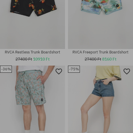
RVCA Restless Trunk Boardshort
RVCA Freeport Trunk Boardshort
27400 Ft
10910 Ft
27400 Ft
8160 Ft
-36%
-75%
Elérhető méretek:
Elérhető méretek:
32
26; 27; 28; 29; 30