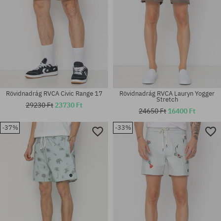
Rövidnadrág RVCA Civic Range 17
Rövidnadrág RVCA Lauryn Yogger
Stretch
29230 Ft
23730 Ft
24650 Ft
16400 Ft
-37%
-33%
Elérhető méretek:
Elérhető méretek:
28
M