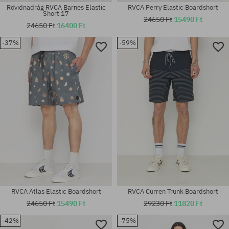
Rövidnadrág RVCA Barnes Elastic
RVCA Perry Elastic Boardshort
Short 17
24650 Ft
15490 Ft
24650 Ft
16400 Ft
-37%
-59%
Elérhető méretek:
Elérhető méretek:
M
28; 29; 30; 31; 32; 33; 34
RVCA Atlas Elastic Boardshort
RVCA Curren Trunk Boardshort
24650 Ft
15490 Ft
29230 Ft
11820 Ft
-42%
-75%