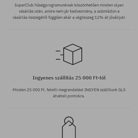
SuperClub hűségprogramunknak köszönhetően minden olyan
vásárlás után, amire nem jár kedvezmény, a számládon a
vásárlás összegétől függően akár a végösszeg 12%-át jóváírjuk!
Elérhető méretek:
26; 27; 28
Ingyenes szállítás 25 000 Ft-tól
Minden 25 000 Ft. feletti megrendelést INGYEN szállítunk GLS
átvételi pontokra.