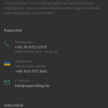
információkat tart Önről nyilván, és jogában áll ezeket az adatokat
megváltoztatni, valamint írásban kifejezésre juttatni egyet nem értését
adatai feldolgozásával kapcsolatban.
Kapcsolat
Telefonszám
+36 30 871-5757
Hétfő-Péntek: 8:00 - 16:00-ig
Telefonszám
(українською мовою)
+48 453 073 844
E-mail cím
info@supersklep.hu
Információ