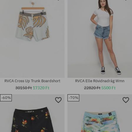
Elérhető méretek:
Elérhető méretek:
S; XL
M; L
RVCA Cross Up Trunk Boardshort
RVCA Elle Rövidnadrág Wmn
30150 Ft
17320 Ft
22820 Ft
5500 Ft
-60%
-70%
Elérhető méretek:
Elérhető méretek:
S
30