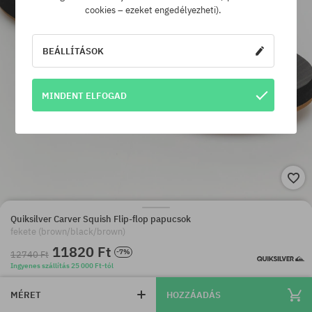
cookies – ezeket engedélyezheti).
BEÁLLÍTÁSOK
MINDENT ELFOGAD
Quiksilver Carver Squish Flip-flop papucsok
fekete (brown/black/brown)
11820 Ft
-7%
12740 Ft
Ingyenes szállítás 25 000 Ft-tól
MÉRET
HOZZÁADÁS