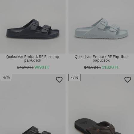
Quiksilver Embark RF Flip-flop
Quiksilver Embark RF Flip-flop
papucsok
papucsok
14570 Ft
9990 Ft
14570 Ft
11820 Ft
-6%
-7%
Elérhető méretek:
Elérhető méretek:
44; 45
43; 44; 45; 46