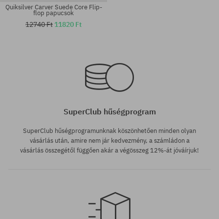
Quiksilver Carver Suede Core Flip-
flop papucsok
12740 Ft
11820 Ft
Elérhető méretek:
Elérhető méretek:
39; 43; 44
46
SuperClub hűségprogram
SuperClub hűségprogramunknak köszönhetően minden olyan
vásárlás után, amire nem jár kedvezmény, a számládon a
vásárlás összegétől függően akár a végösszeg 12%-át jóváírjuk!