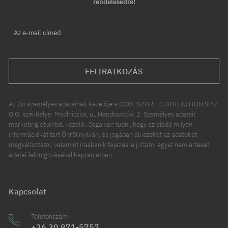
rendelésedre!
Az e-mail címed
FELIRATKOZÁS
Az Ön személyes adatainak kezelője a COOL SPORT DISTRIBUTION SP Z
O O, székhelye: Modlniczka, ul. Handlowców 2. Személyes adatait
marketing célokból kezelik. Joga van tudni, hogy az eladó milyen
információkat tart Önről nyilván, és jogában áll ezeket az adatokat
megváltoztatni, valamint írásban kifejezésre juttatni egyet nem értését
adatai feldolgozásával kapcsolatban.
Kapcsolat
Telefonszám
+36 30 871-5757