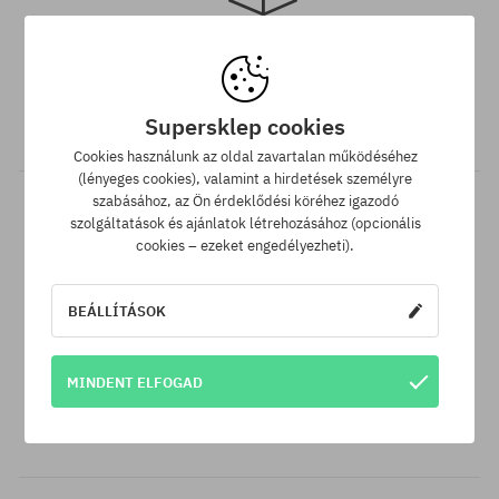
Elérhető méretek:
42; 44; 46
Ingyenes szállítás 25 000 Ft-tól
Minden 25 000 Ft. feletti megrendelést INGYEN szállítunk GLS
Supersklep cookies
átvételi pontokra.
Cookies használunk az oldal zavartalan működéséhez
(lényeges cookies), valamint a hirdetések személyre
szabásához, az Ön érdeklődési köréhez igazodó
szolgáltatások és ajánlatok létrehozásához (opcionális
cookies – ezeket engedélyezheti).
BEÁLLÍTÁSOK
Legjobb ár garancia
MINDENT ELFOGAD
A legjobb árak nálunk vannak, de ha véletlenül egy más
webáruházban megtalálnád a termékünket alacsonyabb áron,
akkor csak neked levisszük a termék árát!