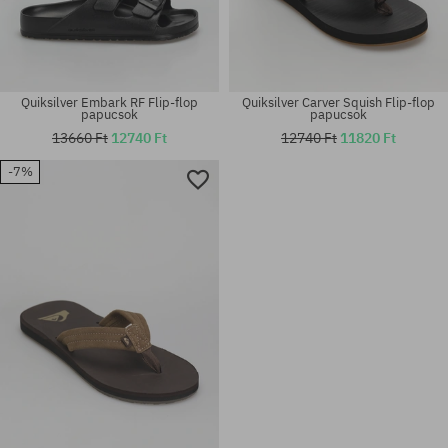
Quiksilver Embark RF Flip-flop
Quiksilver Carver Squish Flip-flop
papucsok
papucsok
13660 Ft
12740 Ft
12740 Ft
11820 Ft
-7%
Elérhető méretek:
Elérhető méretek:
46
40