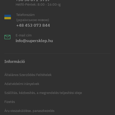
Hétfő-Péntek: 8:00 - 16:00-ig
Telefonszám
(українською мовою)
+48 453 073 844
E-mail cím
info@supersklep.hu
Információ
Általános Szerződési Feltételek
Adatvédelmi irányelvek
Szállítás, kézbesítés, a megrendelés teljesítési ideje
Fizetés
Áru visszaküldése, panaszkezelés