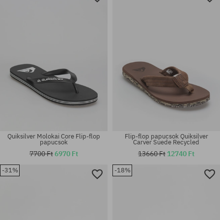
Quiksilver Molokai Core Flip-flop
Flip-flop papucsok Quiksilver
papucsok
Carver Suede Recycled
7700 Ft
6970 Ft
13660 Ft
12740 Ft
-31%
-18%