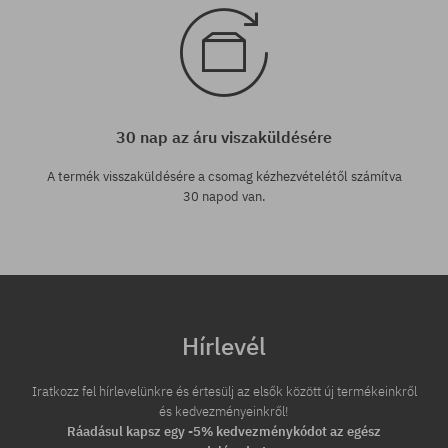
30 nap az áru viszaküldésére
A termék visszaküldésére a csomag kézhezvételétől számítva
30 napod van.
Hírlevél
Iratkozz fel hírlevelünkre és értesülj az elsők között új termékeinkről
és kedvezményeinkről!
Ráadásul kapsz egy -5% kedvezménykódot az egész