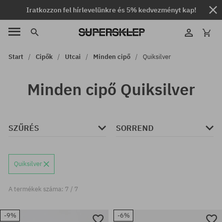
Iratkozzon fel hírlevelünkre és 5% kedvezményt kap!
Start
Cipők
Utcai
Minden cipő
Quiksilver
Minden cipő Quiksilver
SZŰRÉS
SORREND
Quiksilver
A termékek száma: 7 / 7
-9%
-6%