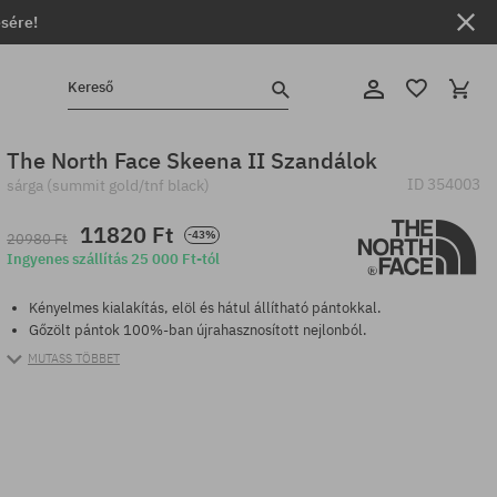
ésére!
Kereső
The North Face Skeena II Szandálok
ID
354003
sárga (summit gold/tnf black)
11820 Ft
-43%
20980 Ft
Ingyenes szállítás 25 000 Ft-tól
Kényelmes kialakítás, elöl és hátul állítható pántokkal.
Gőzölt pántok 100%-ban újrahasznosított nejlonból.
MUTASS TÖBBET