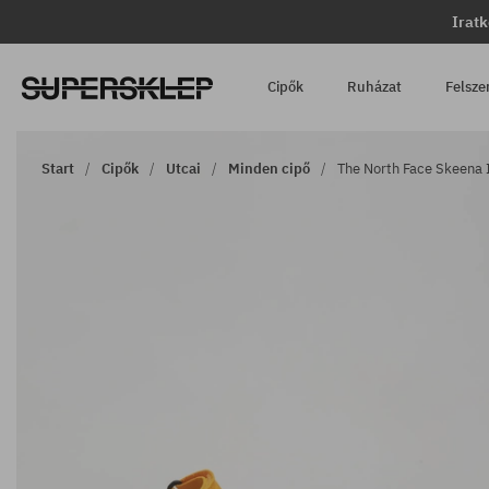
Iratk
Cipők
Ruházat
Felsze
Start
Cipők
Utcai
Minden cipő
The North Face Skeena I