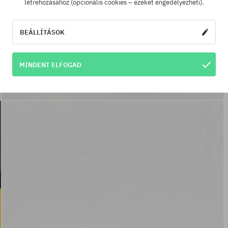
létrehozásához (opcionális cookies – ezeket engedélyezheti).
BEÁLLÍTÁSOK
MINDENT ELFOGAD