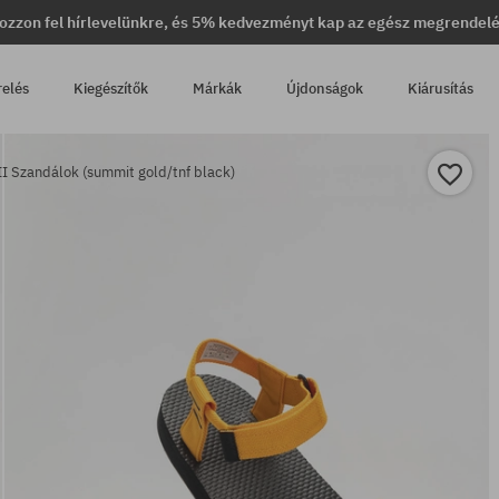
ozzon fel hírlevelünkre, és 5% kedvezményt kap az egész megrendel
relés
Kiegészítők
Márkák
Újdonságok
Kiárusítás
I Szandálok (summit gold/tnf black)