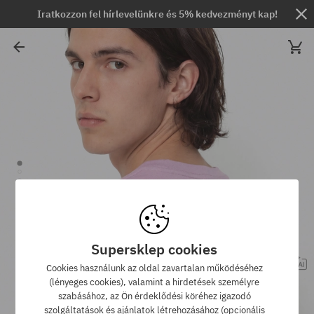
Iratkozzon fel hírlevelünkre és 5% kedvezményt kap!
Supersklep cookies
Cookies használunk az oldal zavartalan működéséhez
(lényeges cookies), valamint a hirdetések személyre
szabásához, az Ön érdeklődési köréhez igazodó
szolgáltatások és ajánlatok létrehozásához (opcionális