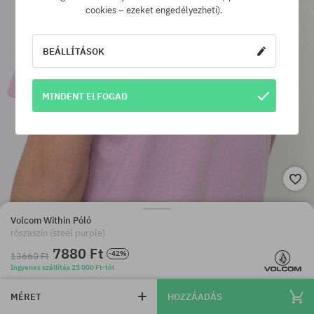
cookies – ezeket engedélyezheti).
BEÁLLÍTÁSOK
MINDENT ELFOGAD
Volcom Within Póló
rószaszín (steel purple)
7880 Ft
-42%
13660 Ft
Ingyenes szállítás 25 000 Ft-tól
MÉRET
HOZZÁADÁS