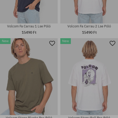
Volcom Fa Carrau 1 Lse Póló
Volcom Fa Carrau 2 Lse Póló
15490 Ft
15490 Ft
New
New
Elérhető méretek:
Elérhető méretek:
M; L; XL
S; M; L; XL
Volcom Stone Blanks Bsc Póló
Volcom Stony Ball Bsc Póló