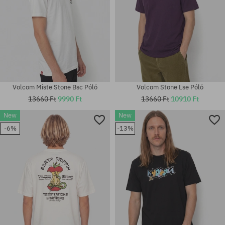
Volcom Miste Stone Bsc Póló
Volcom Stone Lse Póló
13660 Ft
9990 Ft
13660 Ft
10910 Ft
New
New
-6%
-13%
Elérhető méretek:
Elérhető méretek:
S; M; XL
L; XL