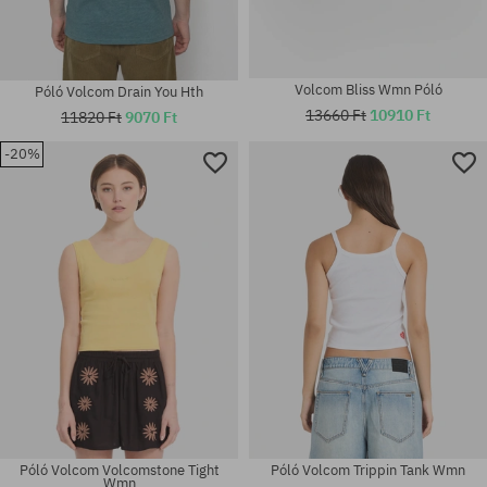
Volcom Bliss Wmn Póló
Póló Volcom Drain You Hth
13660 Ft
10910 Ft
11820 Ft
9070 Ft
-20%
Elérhető méretek:
Elérhető méretek:
S
M; L; XL
Póló Volcom Volcomstone Tight
Póló Volcom Trippin Tank Wmn
Wmn