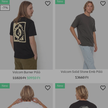
New
New
-7%
Elérhető méretek:
Elérhető méretek:
M; L; XL; XXL
S; M; L; XL
Volcom Solid Stone Emb Póló
Volcom Burner Póló
13660 Ft
11820 Ft
10910 Ft
New
New
Elérhető méretek:
Elérhető méretek:
S; M; L; XL
M; L; XL