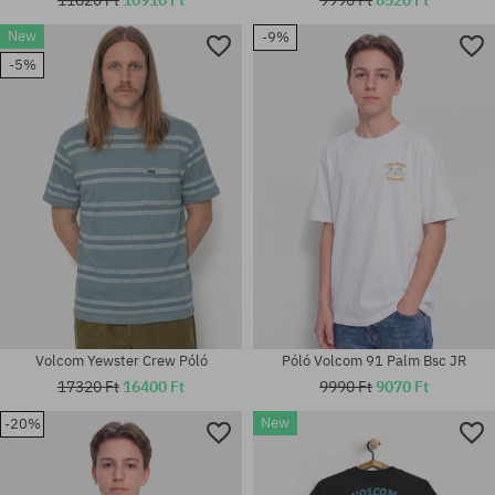
New
-9%
-5%
Elérhető méretek:
Elérhető méretek:
M
M; L; XL
Volcom Yewster Crew Póló
Póló Volcom 91 Palm Bsc JR
17320 Ft
16400 Ft
9990 Ft
9070 Ft
New
-20%
Elérhető méretek:
Elérhető méretek:
M; L; XL
S; M