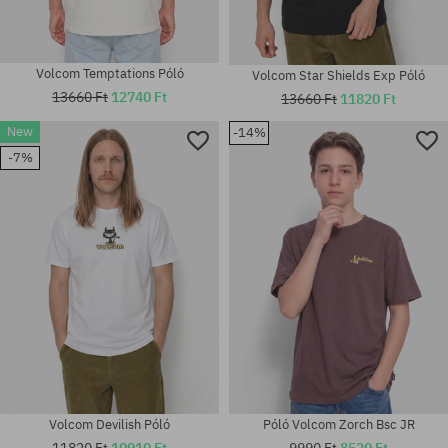
Volcom Temptations Póló
Volcom Star Shields Exp Póló
13660 Ft
12740 Ft
13660 Ft
11820 Ft
New
-14%
-7%
Elérhető méretek:
Elérhető méretek:
S; M; L; XL
M; L; XL; XXL
Volcom Devilish Póló
Póló Volcom Zorch Bsc JR
11820 Ft
10910 Ft
9990 Ft
8520 Ft