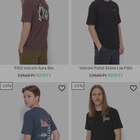
Póló Volcom Aura Bsc
Volcom Pistol Stone Lse Póló
13660 Ft
9070 Ft
13660 Ft
9070 Ft
-10%
-33%
Elérhető méretek:
Elérhető méretek:
S; M; L
M; L