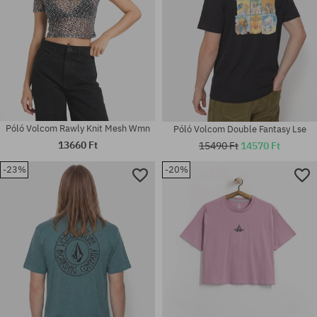
Póló Volcom Rawly Knit Mesh Wmn
Póló Volcom Double Fantasy Lse
13660 Ft
15490 Ft
14570 Ft
-23%
-20%
Elérhető méretek:
Elérhető méretek:
M; L; XL
S