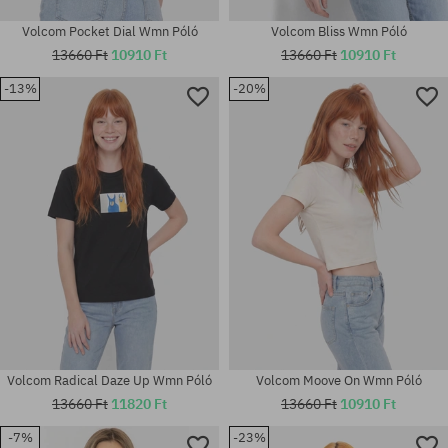
Volcom Pocket Dial Wmn Póló
Volcom Bliss Wmn Póló
13660 Ft
10910 Ft
13660 Ft
10910 Ft
-13%
-20%
Elérhető méretek:
Elérhető méretek:
M
XS; S; M
Volcom Radical Daze Up Wmn Póló
Volcom Moove On Wmn Póló
13660 Ft
11820 Ft
13660 Ft
10910 Ft
-7%
-23%