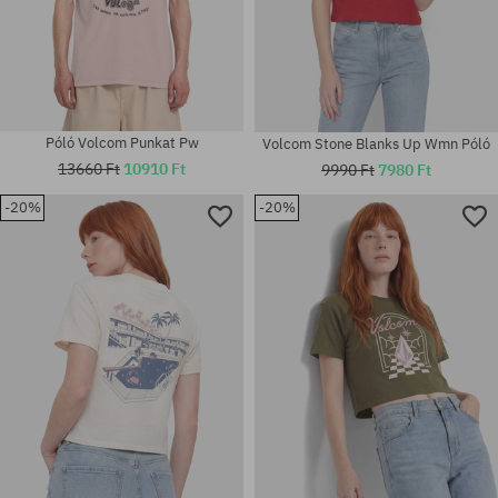
Póló Volcom Punkat Pw
Volcom Stone Blanks Up Wmn Póló
13660 Ft
10910 Ft
9990 Ft
7980 Ft
-20%
-20%
Elérhető méretek:
Elérhető méretek:
XS; S; M
S; M; L; XL