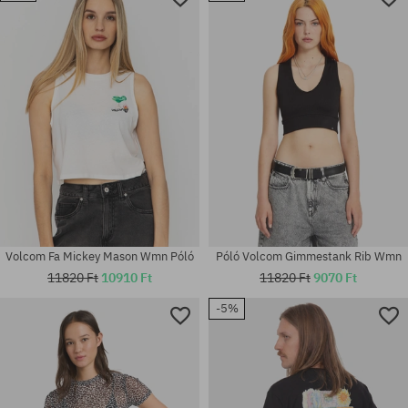
Elérhető méretek:
Elérhető méretek:
XS; M; L; XL
XS; S; M; L; XL
Volcom Fa Mickey Mason Wmn Póló
Póló Volcom Gimmestank Rib Wmn
11820 Ft
10910 Ft
11820 Ft
9070 Ft
-5%
Elérhető méretek:
Elérhető méretek:
XS; S
XS; S; M; L; XL