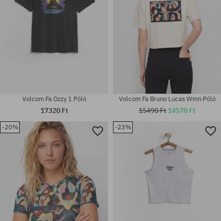
Volcom Fa Ozzy 1 Póló
Volcom Fa Bruno Lucas Wmn Póló
17320 Ft
15490 Ft
14570 Ft
-20%
-23%
Elérhető méretek:
Elérhető méretek:
M; L; XL
XS; S; M