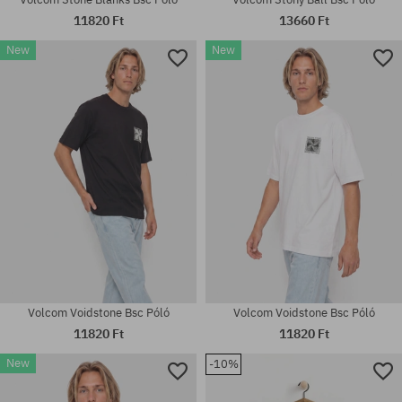
11820 Ft
13660 Ft
New
New
Elérhető méretek:
Elérhető méretek:
M; L; XL
M; L; XL
Volcom Voidstone Bsc Póló
Volcom Voidstone Bsc Póló
11820 Ft
11820 Ft
New
-10%
Elérhető méretek:
Elérhető méretek: