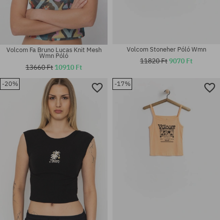
Volcom Stoneher Póló Wmn
Volcom Fa Bruno Lucas Knit Mesh
Wmn Póló
11820 Ft
9070 Ft
13660 Ft
10910 Ft
-20%
-17%
Elérhető méretek:
Elérhető méretek:
M; L; XL
M; L; XL