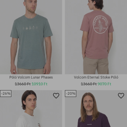
Elérhető méretek:
Elérhető méretek:
XS; M; XL
M; L
Póló Volcom Lunar Phases
Volcom Eternal Stoke Póló
13660 Ft
10910 Ft
13660 Ft
9070 Ft
-26%
-20%
Elérhető méretek:
Elérhető méretek:
M; XL
M