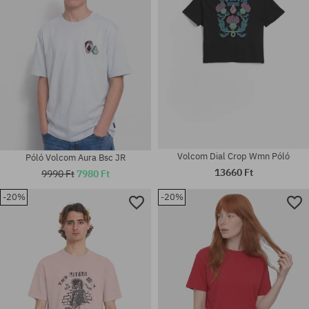
Volcom Dial Crop Wmn Póló
Póló Volcom Aura Bsc JR
13660 Ft
9990 Ft
7980 Ft
-20%
-20%
Elérhető méretek:
Elérhető méretek:
S; M; L; XL
S; M; L; XL