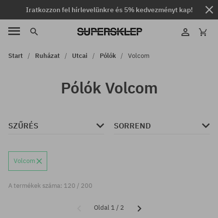
Iratkozzon fel hírlevelünkre és 5% kedvezményt kap!
Start
Ruházat
Utcai
Pólók
Volcom
Pólók Volcom
SZŰRÉS
SORREND
Volcom
A termékek száma: 120 / 200
Oldal 1 / 2