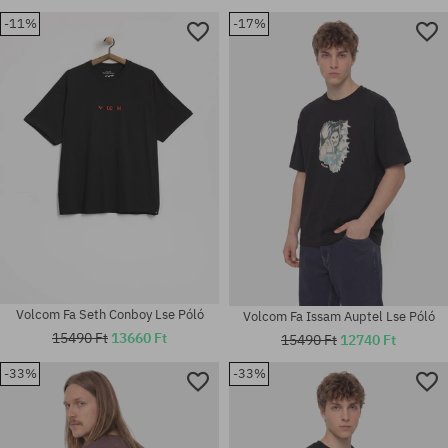
-11%
-17%
Volcom Fa Seth Conboy Lse Póló
Volcom Fa Issam Auptel Lse Póló
15490 Ft
13660 Ft
15490 Ft
12740 Ft
-33%
-33%