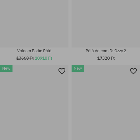
Póló Volcom Fa Ozzy 2
Volcom Bodie Póló
17320 Ft
13660 Ft
10910 Ft
New
New
Elérhető méretek:
Elérhető méretek:
XL
M; L; XL