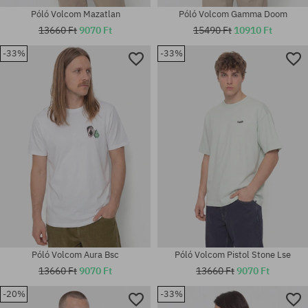
Póló Volcom Mazatlan
Póló Volcom Gamma Doom
13660 Ft
9070 Ft
15490 Ft
10910 Ft
-33%
-33%
Elérhető méretek:
Elérhető méretek:
S; M; L; XL
M
Póló Volcom Aura Bsc
Póló Volcom Pistol Stone Lse
13660 Ft
9070 Ft
13660 Ft
9070 Ft
-20%
-33%