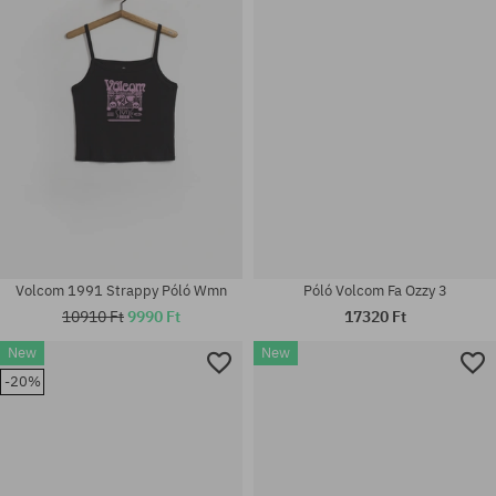
Elérhető méretek:
Elérhető méretek:
S; M; L; XL
XS; L
Volcom 1991 Strappy Póló Wmn
Póló Volcom Fa Ozzy 3
10910 Ft
9990 Ft
17320 Ft
New
New
-20%
Elérhető méretek:
Elérhető méretek:
XS; M; L
M; L; XL