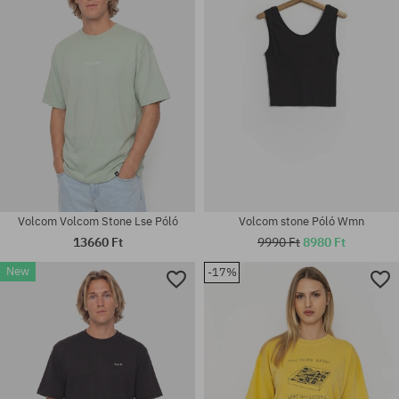
S; M; L; XL; XXL
M; L; XL
Volcom Volcom Stone Lse Póló
Volcom stone Póló Wmn
13660 Ft
9990 Ft
8980 Ft
New
-17%
Elérhető méretek:
Elérhető méretek:
M; L; XL
M; L; XL