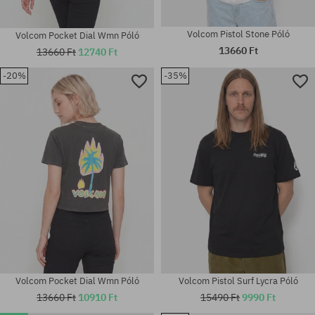
Volcom Pistol Stone Póló
Volcom Pocket Dial Wmn Póló
13660 Ft
13660 Ft
12740 Ft
-20%
-35%
Elérhető méretek:
Elérhető méretek:
M; L; XL; XXL
XS; S; M; L; XL
Volcom Pocket Dial Wmn Póló
Volcom Pistol Surf Lycra Póló
13660 Ft
10910 Ft
15490 Ft
9990 Ft