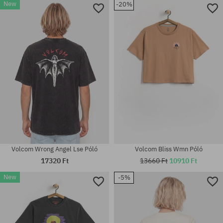
New
-20%
Elérhető méretek:
Elérhető méretek:
L; XL
XS; S; M; L; XL
Volcom Wrong Angel Lse Póló
Volcom Bliss Wmn Póló
17320 Ft
13660 Ft
10910 Ft
New
-5%
Elérhető méretek:
Elérhető méretek:
S
S; M; L