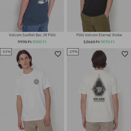
Volcom Sunfish Bsc JR Póló
Póló Volcom Eternal Stoke
9990 Ft
8980 Ft
13660 Ft
9070 Ft
-33%
-29%
Elérhető méretek:
Elérhető méretek:
S
S; M; L; XL