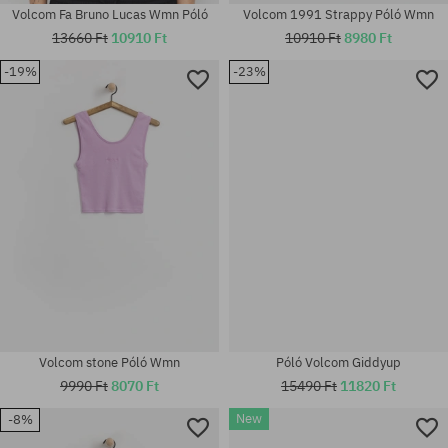
Volcom Fa Bruno Lucas Wmn Póló
Volcom 1991 Strappy Póló Wmn
13660 Ft
10910 Ft
10910 Ft
8980 Ft
-19%
-23%
Elérhető méretek:
Elérhető méretek:
XS; M; L; XL
S; L; XL
Volcom stone Póló Wmn
Póló Volcom Giddyup
9990 Ft
8070 Ft
15490 Ft
11820 Ft
New
-8%