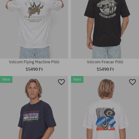
Volcom Flying Machine Póló
Volcom Firecar Póló
15490 Ft
15490 Ft
New
New
Elérhető méretek:
Elérhető méretek:
M; L; XL; XXL
S; M