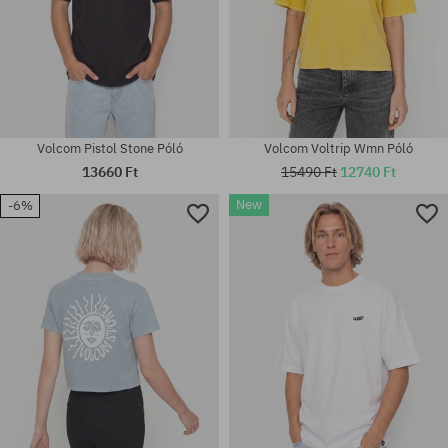
Volcom Pistol Stone Póló
Volcom Voltrip Wmn Póló
13660 Ft
15490 Ft
12740 Ft
New
-6%
Elérhető méretek:
Elérhető méretek:
M; L; XL; XXL
L