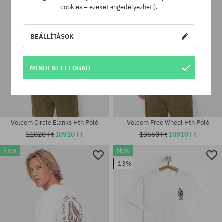
cookies – ezeket engedélyezheti).
BEÁLLÍTÁSOK
MINDENT ELFOGAD
Volcom Circle Blanks Hth Póló
Volcom Free Wheel Hth Póló
11820 Ft
10910 Ft
13660 Ft
10910 Ft
New
New
-13%
Elérhető méretek:
Elérhető méretek:
XS; S; M; L; XL
S; M