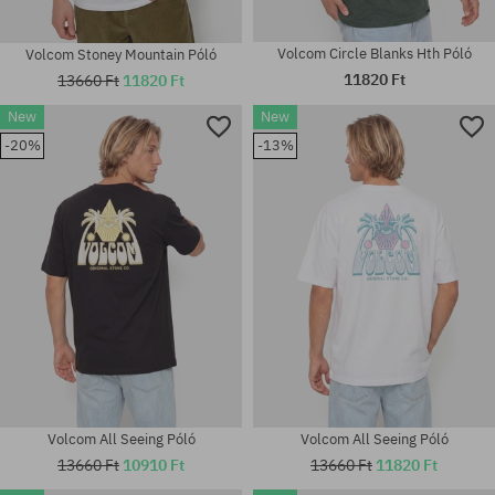
Volcom Circle Blanks Hth Póló
Volcom Stoney Mountain Póló
11820 Ft
13660 Ft
11820 Ft
New
New
-20%
-13%
Elérhető méretek:
Elérhető méretek:
S; M; L; XL
M; L; XL
Volcom All Seeing Póló
Volcom All Seeing Póló
13660 Ft
10910 Ft
13660 Ft
11820 Ft