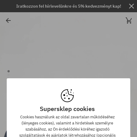
Iratkozzon fel hírlevelünkre és 5% kedvezményt kap!
Supersklep cookies
Cookies használunk az oldal zavartalan működéséhez
(lényeges cookies), valamint a hirdetések személyre
szabásához, az Ön érdeklődési köréhez igazodó
szolgáltatások és ajánlatok létrehozásához (opcionális