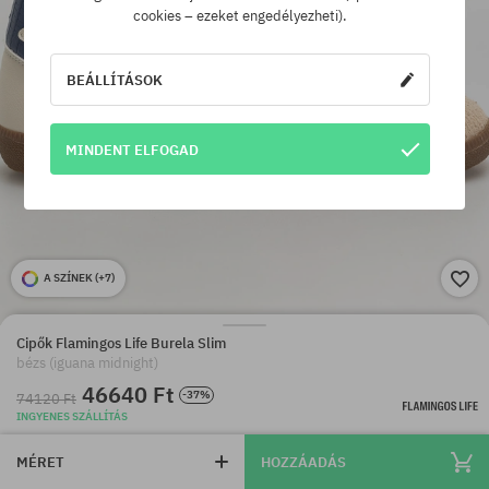
cookies – ezeket engedélyezheti).
BEÁLLÍTÁSOK
MINDENT ELFOGAD
A SZÍNEK (
+7
)
Cipők Flamingos Life Burela Slim
bézs (iguana midnight)
46640 Ft
-37%
74120 Ft
INGYENES SZÁLLÍTÁS
MÉRET
HOZZÁADÁS