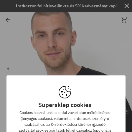
Iratkozzon fel hírlevelünkre és 5% kedvezményt kap!
Supersklep cookies
Cookies használunk az oldal zavartalan működéséhez
(lényeges cookies), valamint a hirdetések személyre
szabásához, az Ön érdeklődési köréhez igazodó
szolgáltatások és ajánlatok létrehozásához (opcionális