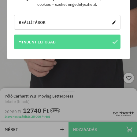
cookies – ezeket engedélyezheti).
BEÁLLÍTÁSOK
MINDENT ELFOGAD
Póló Carhartt WIP Moving Letterpress
fekete (black)
12740 Ft
-39%
20980 Ft
Ingyenes szállítás 25 000 Ft-tól
MÉRET
HOZZÁADÁS