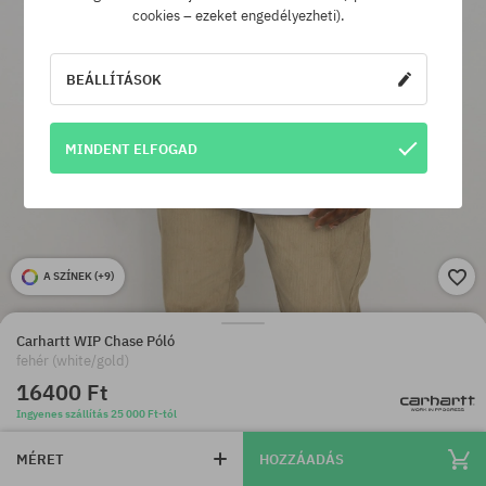
cookies – ezeket engedélyezheti).
BEÁLLÍTÁSOK
MINDENT ELFOGAD
A SZÍNEK (
+9
)
Carhartt WIP Chase Póló
fehér (white/gold)
16400 Ft
Ingyenes szállítás 25 000 Ft-tól
MÉRET
HOZZÁADÁS