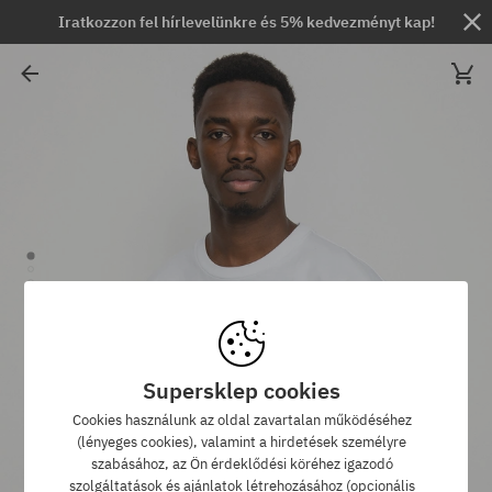
Iratkozzon fel hírlevelünkre és 5% kedvezményt kap!
Supersklep cookies
Cookies használunk az oldal zavartalan működéséhez
(lényeges cookies), valamint a hirdetések személyre
szabásához, az Ön érdeklődési köréhez igazodó
szolgáltatások és ajánlatok létrehozásához (opcionális