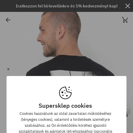
Iratkozzon fel hírlevelünkre és 5% kedvezményt kap!
Supersklep cookies
Cookies használunk az oldal zavartalan működéséhez
(lényeges cookies), valamint a hirdetések személyre
szabásához, az Ön érdeklődési köréhez igazodó
szolgáltatások és ajánlatok létrehozásához (opcionális