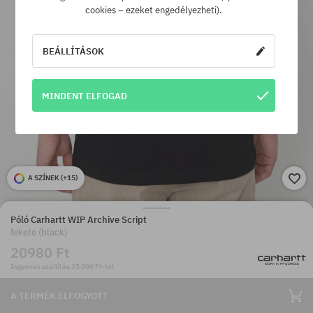
cookies – ezeket engedélyezheti).
BEÁLLÍTÁSOK
MINDENT ELFOGAD
A SZÍNEK (
+15
)
Póló Carhartt WIP Archive Script
fekete (black)
20980 Ft
Ingyenes szállítás 25 000 Ft-tól
A TERMÉK ELFOGYOTT