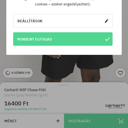
cookies – ezeket engedélyezheti).
BEÁLLÍTÁSOK
MINDENT ELFOGAD
A SZÍNEK (
+9
)
Carhartt WIP Chase Póló
szürke (grey heather/gold)
16400 Ft
Ingyenes szállítás 25 000 Ft-tól
MÉRET
HOZZÁADÁS