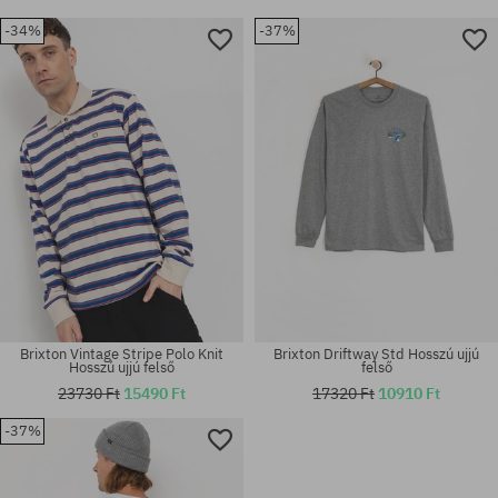
-34%
-37%
Brixton Vintage Stripe Polo Knit
Brixton Driftway Std Hosszú ujjú
Hosszú ujjú felső
felső
23730 Ft
15490 Ft
17320 Ft
10910 Ft
-37%