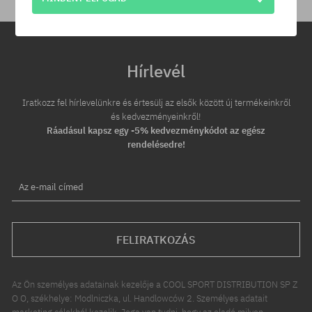
Hírlevél
Iratkozz fel hírlevelünkre és értesülj az elsők között új termékeinkről
és kedvezményeinkről!
Ráadásul kapsz egy -5% kedvezménykódot az egész
rendelésedre!
Az e-mail címed
FELIRATKOZÁS
Az Ön személyes adatainak kezelője a COOL SPORT DISTRIBUTION SP Z
O O, székhelye: Modlniczka, ul. Handlowców 2. Személyes adatait