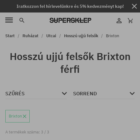
Iratkozzon fel hírlevelünkre és 5% kedvezményt kap!
Start
Ruházat
Utcai
Hosszú ujjú felsők
Brixton
Hosszú ujjú felsők Brixton
férfi
SZŰRÉS
SORREND
Brixton
A termékek száma: 3 / 3