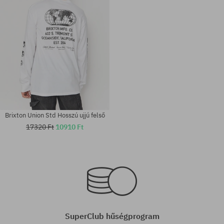
Brixton Union Std Hosszú ujjú felső
17320 Ft
10910 Ft
Elérhető méretek:
Elérhető méretek:
L
M
SuperClub hűségprogram