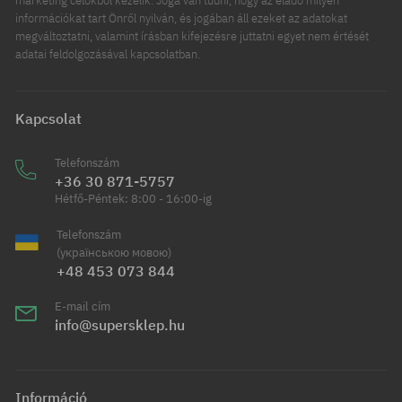
marketing célokból kezelik. Joga van tudni, hogy az eladó milyen
információkat tart Önről nyilván, és jogában áll ezeket az adatokat
megváltoztatni, valamint írásban kifejezésre juttatni egyet nem értését
adatai feldolgozásával kapcsolatban.
Kapcsolat
Telefonszám
+36 30 871-5757
Hétfő-Péntek: 8:00 - 16:00-ig
Telefonszám
(українською мовою)
+48 453 073 844
E-mail cím
info@supersklep.hu
Információ