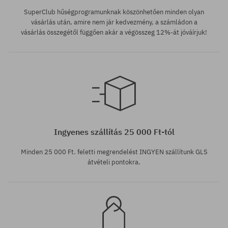
SuperClub hűségprogramunknak köszönhetően minden olyan
vásárlás után, amire nem jár kedvezmény, a számládon a
vásárlás összegétől függően akár a végösszeg 12%-át jóváírjuk!
Elérhető méretek:
M; XL
Ingyenes szállítás 25 000 Ft-tól
Minden 25 000 Ft. feletti megrendelést INGYEN szállítunk GLS
átvételi pontokra.