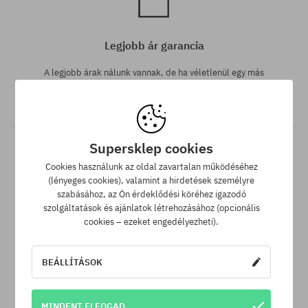
Legjobb ár garancia
A legjobb árak nálunk vannak, de ha véletlenül egy más
webáruházban megtalálnád a termékünket alacsonyabb áron,
akkor csak neked levisszük a termék árát!
Supersklep cookies
Cookies használunk az oldal zavartalan működéséhez
(lényeges cookies), valamint a hirdetések személyre
szabásához, az Ön érdeklődési köréhez igazodó
szolgáltatások és ajánlatok létrehozásához (opcionális
cookies – ezeket engedélyezheti).
30 nap az áru viszaküldésére
BEÁLLÍTÁSOK
A termék visszaküldésére a csomag kézhezvételétől számítva
30 napod van.
MINDENT ELFOGAD