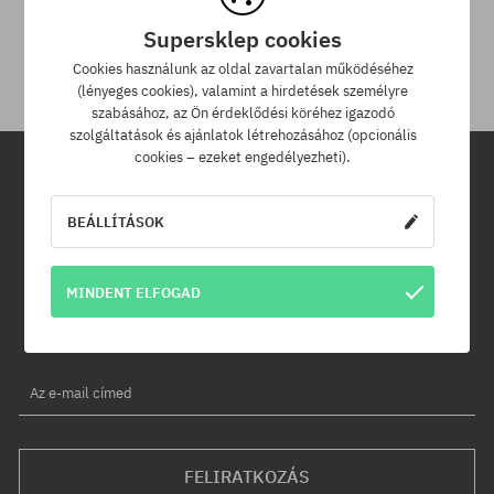
A termék visszaküldésére a csomag kézhezvételétől számítva
Supersklep cookies
30 napod van.
Cookies használunk az oldal zavartalan működéséhez
(lényeges cookies), valamint a hirdetések személyre
szabásához, az Ön érdeklődési köréhez igazodó
szolgáltatások és ajánlatok létrehozásához (opcionális
cookies – ezeket engedélyezheti).
Hírlevél
BEÁLLÍTÁSOK
Iratkozz fel hírlevelünkre és értesülj az elsők között új termékeinkről
és kedvezményeinkről!
MINDENT ELFOGAD
Ráadásul kapsz egy -5% kedvezménykódot az egész
rendelésedre!
Az e-mail címed
FELIRATKOZÁS