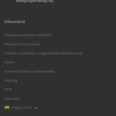
info@supersklep.hu
Információ
Általános Szerződési Feltételek
Adatvédelmi irányelvek
Szállítás, kézbesítés, a megrendelés teljesítési ideje
Fizetés
Áru visszaküldése, panaszkezelés
Segítség
GYIK
Kapcsolat
Magyar / HUF