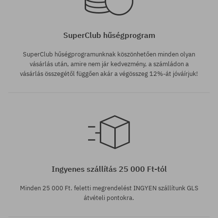
SuperClub hűségprogram
SuperClub hűségprogramunknak köszönhetően minden olyan
vásárlás után, amire nem jár kedvezmény, a számládon a
vásárlás összegétől függően akár a végösszeg 12%-át jóváírjuk!
Elérhető méretek:
M; L; XL
Ingyenes szállítás 25 000 Ft-tól
Minden 25 000 Ft. feletti megrendelést INGYEN szállítunk GLS
átvételi pontokra.