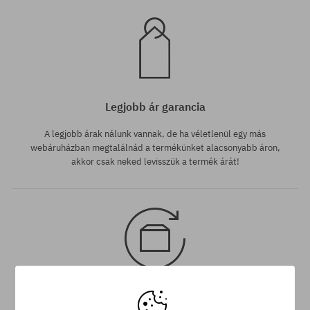
Legjobb ár garancia
A legjobb árak nálunk vannak, de ha véletlenül egy más
webáruházban megtalálnád a termékünket alacsonyabb áron,
akkor csak neked levisszük a termék árát!
30 nap az áru viszaküldésére