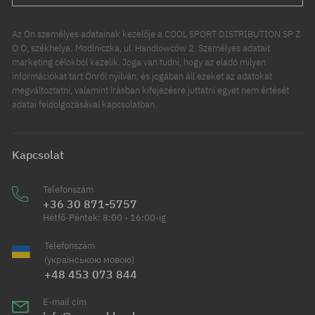
Az Ön személyes adatainak kezelője a COOL SPORT DISTRIBUTION SP Z
O O, székhelye: Modlniczka, ul. Handlowców 2. Személyes adatait
marketing célokból kezelik. Joga van tudni, hogy az eladó milyen
információkat tart Önről nyilván, és jogában áll ezeket az adatokat
megváltoztatni, valamint írásban kifejezésre juttatni egyet nem értését
adatai feldolgozásával kapcsolatban.
Kapcsolat
Telefonszám
+36 30 871-5757
Hétfő-Péntek: 8:00 - 16:00-ig
Telefonszám
(українською мовою)
+48 453 073 844
E-mail cím