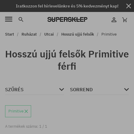
Iratkozzon fel hírlevelünkre és 5% kedvezményt kap!
Start
Ruházat
Utcai
Hosszú ujjú felsők
Primitive
Hosszú ujjú felsők Primitive
férfi
SZŰRÉS
SORREND
Primitive
A termékek száma: 1 / 1