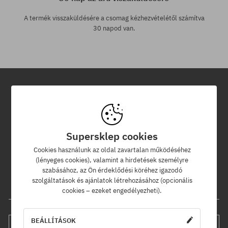
A termék visszaküldésére a csomag kézhezvételétől számítva
30 napod van.
Hírlevél
Iratkozz fel hírlevelünkre és értesülj az elsők között új termékeinkről
Supersklep cookies
és kedvezményeinkről!
Ráadásul kapsz egy -5% kedvezménykódot az egész
Cookies használunk az oldal zavartalan működéséhez
rendelésedre!
(lényeges cookies), valamint a hirdetések személyre
szabásához, az Ön érdeklődési köréhez igazodó
szolgáltatások és ajánlatok létrehozásához (opcionális
Az e-mail címed
cookies – ezeket engedélyezheti).
BEÁLLÍTÁSOK
FELIRATKOZÁS