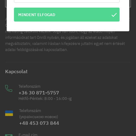
MINDENT ELFOGAD
Az Ön személyes adatainak kezelője a COOL SPORT DISTRIBUTION SP Z
O O, székhelye: Modlniczka, ul. Handlowców 2. Személyes adatait
marketing célokból kezelik. Joga van tudni, hogy az eladó milyen
információkat tart Önről nyilván, és jogában áll ezeket az adatokat
megváltoztatni, valamint írásban kifejezésre juttatni egyet nem értését
adatai feldolgozásával kapcsolatban.
Kapcsolat
Telefonszám
+36 30 871-5757
Hétfő-Péntek: 8:00 - 16:00-ig
Telefonszám
(українською мовою)
+48 453 073 844
E-mail cím