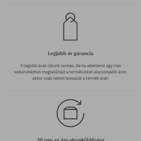
Legjobb ár garancia
A legjobb árak nálunk vannak, de ha véletlenül egy más
webáruházban megtalálnád a termékünket alacsonyabb áron,
akkor csak neked levisszük a termék árát!
30 nap az áru viszaküldésére