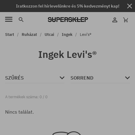
Iratkozzon fel hírlevelünkre és 5% kedvezményt kap!
Start
Ruházat
Utcai
Ingek
Levi's®
Ingek Levi's®
SZŰRÉS
SORREND
A termékek száma: 0 / 0
Nincs találat.