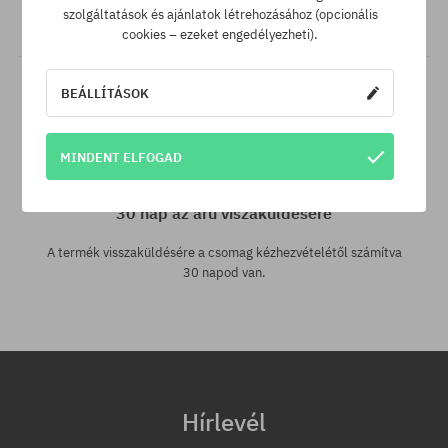
szolgáltatások és ajánlatok létrehozásához (opcionális
akkor csak neked levisszük a termék árát!
cookies – ezeket engedélyezheti).
BEÁLLÍTÁSOK
MINDENT ELFOGAD
30 nap az áru viszaküldésére
A termék visszaküldésére a csomag kézhezvételétől számítva
30 napod van.
Hírlevél