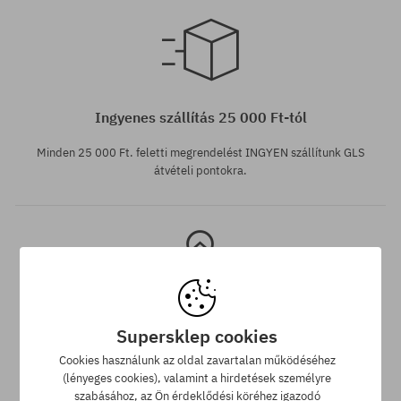
Elérhető méretek:
31; 32; 34
Ingyenes szállítás 25 000 Ft-tól
Minden 25 000 Ft. feletti megrendelést INGYEN szállítunk GLS
átvételi pontokra.
Supersklep cookies
Legjobb ár garancia
Cookies használunk az oldal zavartalan működéséhez
(lényeges cookies), valamint a hirdetések személyre
A legjobb árak nálunk vannak, de ha véletlenül egy más
szabásához, az Ön érdeklődési köréhez igazodó
webáruházban megtalálnád a termékünket alacsonyabb áron,