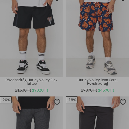
Rövidnadrág Hurley Volley Flex
Hurley Volley Icon Coral
Tattoo
Rövidnadrág
21530 Ft
17320 Ft
17870 Ft
14570 Ft
-20%
-18%