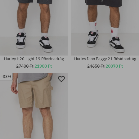
Hurley H20 Light 19 Rövidnadrág
Hurley Icon Baggy 21 Rövidnadrág
27400 Ft
21900 Ft
24650 Ft
20070 Ft
-33%
Elérhető méretek:
Elérhető méretek:
M; L; XL
M; L