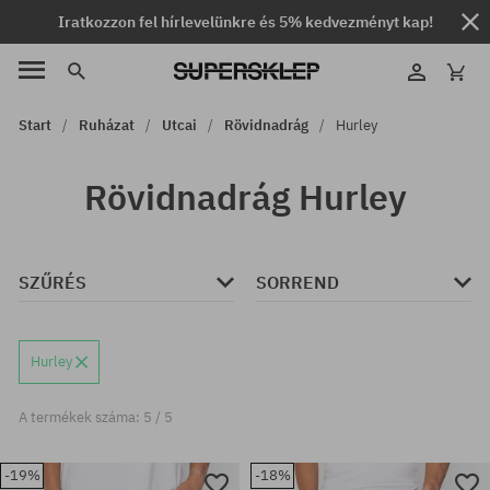
Iratkozzon fel hírlevelünkre és 5% kedvezményt kap!
Start
Ruházat
Utcai
Rövidnadrág
Hurley
Rövidnadrág Hurley
SZŰRÉS
SORREND
Hurley
A termékek száma: 5 / 5
-19%
-18%