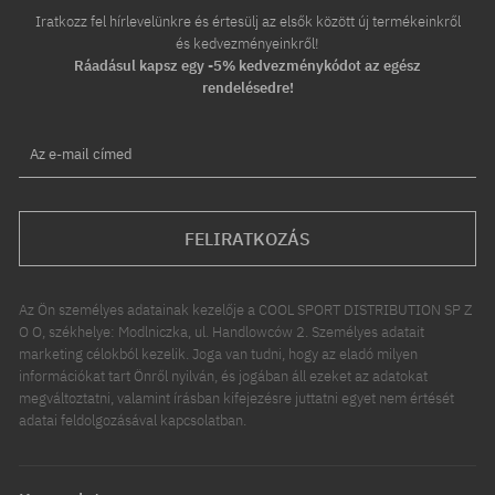
Iratkozz fel hírlevelünkre és értesülj az elsők között új termékeinkről
és kedvezményeinkről!
Ráadásul kapsz egy -5% kedvezménykódot az egész
rendelésedre!
Az e-mail címed
FELIRATKOZÁS
Az Ön személyes adatainak kezelője a COOL SPORT DISTRIBUTION SP Z
O O, székhelye: Modlniczka, ul. Handlowców 2. Személyes adatait
marketing célokból kezelik. Joga van tudni, hogy az eladó milyen
információkat tart Önről nyilván, és jogában áll ezeket az adatokat
megváltoztatni, valamint írásban kifejezésre juttatni egyet nem értését
adatai feldolgozásával kapcsolatban.