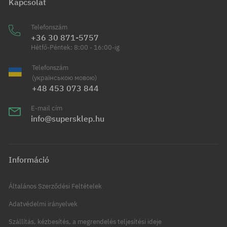
Kapcsolat
Telefonszám
+36 30 871-5757
Hétfő-Péntek: 8:00 - 16:00-ig
Telefonszám
(українською мовою)
+48 453 073 844
E-mail cím
info@supersklep.hu
Információ
Általános Szerződési Feltételek
Adatvédelmi irányelvek
Szállítás, kézbesítés, a megrendelés teljesítési ideje