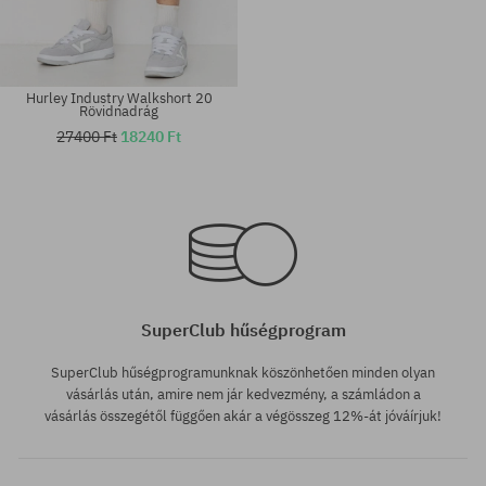
Hurley Industry Walkshort 20
Rövidnadrág
27400 Ft
18240 Ft
Elérhető méretek:
Elérhető méretek:
32; 34
32; 34; 36
SuperClub hűségprogram
SuperClub hűségprogramunknak köszönhetően minden olyan
vásárlás után, amire nem jár kedvezmény, a számládon a
vásárlás összegétől függően akár a végösszeg 12%-át jóváírjuk!