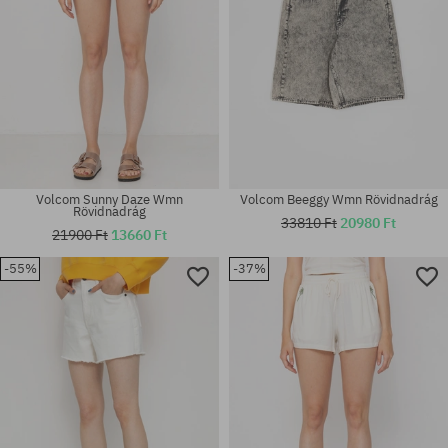
Volcom Sunny Daze Wmn
Volcom Beeggy Wmn Rövidnadrág
Rövidnadrág
33810 Ft
20980 Ft
21900 Ft
13660 Ft
-55%
-37%
Elérhető méretek:
Elérhető méretek:
25; 26; 27; 28; 29
XS; S; M; L