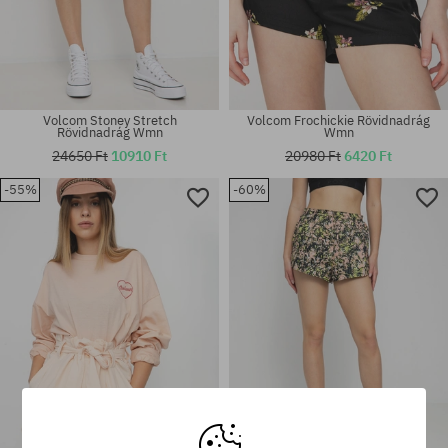
Volcom Stoney Stretch
Volcom Frochickie Rövidnadrág
Rövidnadrág Wmn
Wmn
24650 Ft
10910 Ft
20980 Ft
6420 Ft
-55%
-60%
Elérhető méretek:
Elérhető méretek:
S; M; L; XL
25