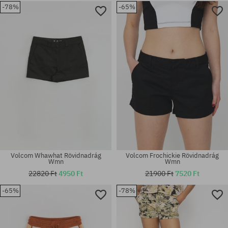
-78%
-65%
Elérhető méretek:
Elérhető méretek:
XS; S; M
XS; S; M; L; XL
Volcom Whawhat Rövidnadrág
Volcom Frochickie Rövidnadrág
Wmn
Wmn
22820 Ft
4950 Ft
21900 Ft
7520 Ft
-65%
-78%
Elérhető méretek:
Elérhető méretek:
S
25; 28