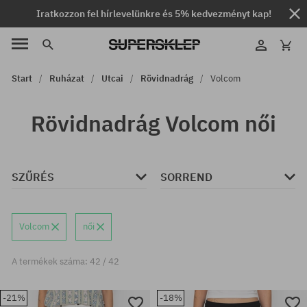
Iratkozzon fel hírlevelünkre és 5% kedvezményt kap!
Start
Ruházat
Utcai
Rövidnadrág
Volcom
Rövidnadrág Volcom női
SZŰRÉS
SORREND
Volcom
női
A termékek száma: 42 / 42
-21%
-18%