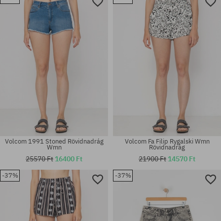
Elérhető méretek:
Elérhető méretek:
25; 29
25; 26
Volcom 1991 Stoned Rövidnadrág
Volcom Fa Filip Rygalski Wmn
Wmn
Rövidnadrág
25570 Ft
16400 Ft
21900 Ft
14570 Ft
-37%
-37%
Elérhető méretek:
Elérhető méretek:
XS; S
XS