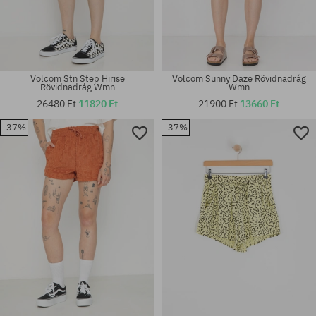
Volcom Stn Step Hirise
Volcom Sunny Daze Rövidnadrág
Rövidnadrág Wmn
Wmn
26480 Ft
11820 Ft
21900 Ft
13660 Ft
-37%
-37%
Elérhető méretek:
Elérhető méretek:
XS; S; L; XL
25; 26; 27; 29; 31