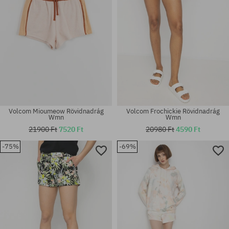
Volcom Mioumeow Rövidnadrág
Volcom Frochickie Rövidnadrág
Wmn
Wmn
21900 Ft
7520 Ft
20980 Ft
4590 Ft
-75%
-69%
Elérhető méretek:
Elérhető méretek:
XS
30