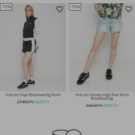
-75%
-75%
Elérhető méretek:
Elérhető méretek:
25; 26; 27; 28; 29
24; 25; 26; 27
Volcom Siiya Rövidnadrág Wmn
Volcom Stoney High Rise Wmn
Rövidnadrág
27400 Ft
6600 Ft
24650 Ft
5960 Ft
Elérhető méretek:
Elérhető méretek:
XS; XL
XS