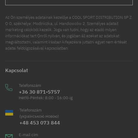
Az Ön személyes adatainak kezelője a COOL SPORT DISTRIBUTION SP Z
O O, székhelye: Modlniczka, ul. Handlowców 2. Személyes adatait
marketing célokból kezelik. Joga van tudni, hogy az eladó milyen
információkat tart Önről nyilván, és jogában áll ezeket az adatokat
megváltoztatni, valamint írásban kifejezésre juttatni egyet nem értését
adatai feldolgozásával kapcsolatban.
Kapcsolat
Telefonszám
+36 30 871-5757
Hétfő-Péntek: 8:00 - 16:00-ig
Telefonszám
(українською мовою)
+48 453 073 844
E-mail cím