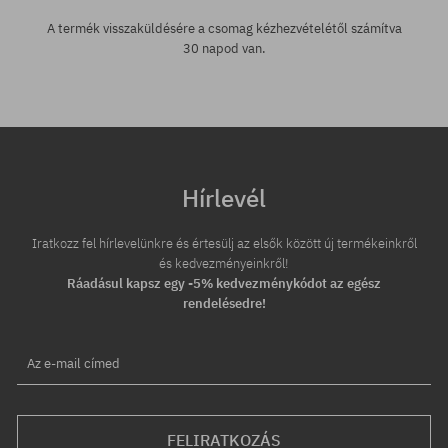
A termék visszaküldésére a csomag kézhezvételétől számítva
30 napod van.
Hírlevél
Iratkozz fel hírlevelünkre és értesülj az elsők között új termékeinkről
és kedvezményeinkről!
Ráadásul kapsz egy -5% kedvezménykódot az egész
rendelésedre!
Az e-mail címed
FELIRATKOZÁS