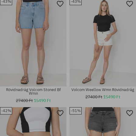
-43%
-43%
Elérhető méretek:
Elérhető méretek:
XS; S; M
XS
Rövidnadrág Volcom Stoned Bf
Volcom Weellow Wmn Rövidnadrág
Wmn
27400 Ft
15490 Ft
27400 Ft
15490 Ft
-42%
-51%
Elérhető méretek:
Elérhető méretek:
XS
24