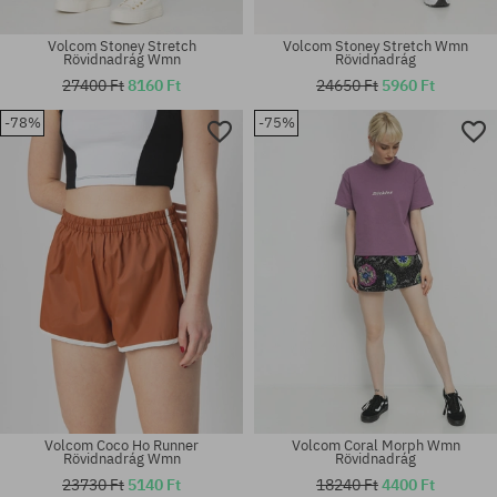
Volcom Stoney Stretch
Volcom Stoney Stretch Wmn
Rövidnadrág Wmn
Rövidnadrág
27400 Ft
8160 Ft
24650 Ft
5960 Ft
-78%
-75%
Elérhető méretek:
Elérhető méretek:
25; 26; 27; 28; 29; 30; 31
XS; S; M
Volcom Coco Ho Runner
Volcom Coral Morph Wmn
Rövidnadrág Wmn
Rövidnadrág
23730 Ft
5140 Ft
18240 Ft
4400 Ft