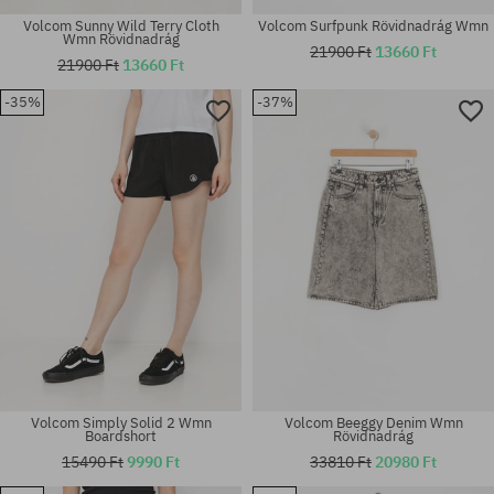
Volcom Sunny Wild Terry Cloth
Volcom Surfpunk Rövidnadrág Wmn
Wmn Rövidnadrág
21900 Ft
13660 Ft
21900 Ft
13660 Ft
-35%
-37%
Elérhető méretek:
Elérhető méretek:
24; 25; 26; 29; 30; 32
XS; S; M; XL
Volcom Simply Solid 2 Wmn
Volcom Beeggy Denim Wmn
Boardshort
Rövidnadrág
15490 Ft
9990 Ft
33810 Ft
20980 Ft