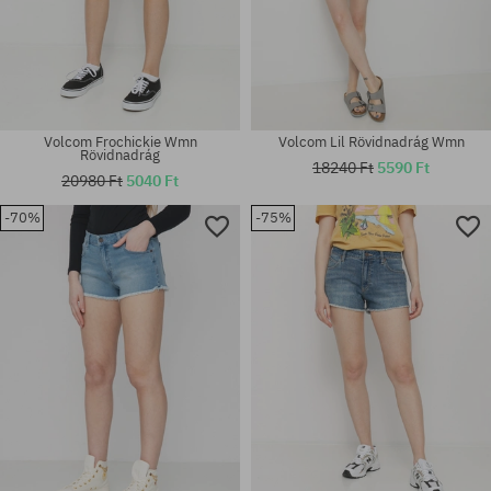
Volcom Frochickie Wmn
Volcom Lil Rövidnadrág Wmn
Rövidnadrág
18240 Ft
5590 Ft
20980 Ft
5040 Ft
-70%
-75%
Elérhető méretek:
Elérhető méretek:
XS
27