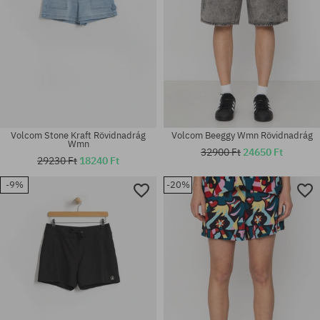
Volcom Stone Kraft Rövidnadrág
Volcom Beeggy Wmn Rövidnadrág
Wmn
32900 Ft
24650 Ft
29230 Ft
18240 Ft
-9%
-20%
Elérhető méretek:
Elérhető méretek:
24; 25; 26; 27; 28
S