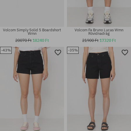
Volcom Simply Solid 5 Boardshort
Volcom Fa Bruno Lucas Wmn
Wmn
Rövidnadrág
20070 Ft
18240 Ft
21900 Ft
17320 Ft
-43%
-35%
Elérhető méretek:
Elérhető méretek:
26; 27
24; 25; 26; 27