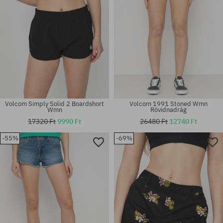
Volcom Simply Solid 2 Boardshort
Volcom 1991 Stoned Wmn
Wmn
Rövidnadrág
17320 Ft
9990 Ft
26480 Ft
12740 Ft
-55%
-69%
Elérhető méretek:
Elérhető méretek:
24; 25; 26; 27
25; 26; 27