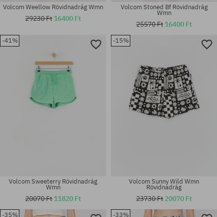
Volcom Weellow Rövidnadrág Wmn
Volcom Stoned Bf Rövidnadrág
Wmn
29230 Ft
16400 Ft
25570 Ft
16400 Ft
-41%
-15%
Elérhető méretek:
Elérhető méretek:
7; 9
XS; S; M; L; XL
Volcom Sweeterry Rövidnadrág
Volcom Sunny Wild Wmn
Wmn
Rövidnadrág
20070 Ft
11820 Ft
23730 Ft
20070 Ft
-35%
-33%