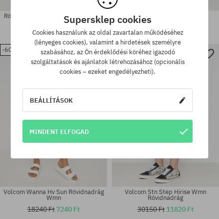
Rövidnadrág Volcom Pap Bag Wmn
Volcom Wind It Up Runner
Supersklep cookies
Rövidnadrág Wmn
24650 Ft
10910 Ft
18240 Ft
7240 Ft
Cookies használunk az oldal zavartalan működéséhez
(lényeges cookies), valamint a hirdetések személyre
-60%
-60%
szabásához, az Ön érdeklődési köréhez igazodó
Elérhető méretek:
Elérhető méretek:
szolgáltatások és ajánlatok létrehozásához (opcionális
24; 26; 27; 28; 29; 30
26; 30
cookies – ezeket engedélyezheti).
BEÁLLÍTÁSOK
MINDENT ELFOGAD
Volcom Wanna Hv Sun Rövidnadrág
Volcom Stn Step Hirise Wmn
Wmn
Rövidnadrág
18240 Ft
7240 Ft
30150 Ft
11820 Ft