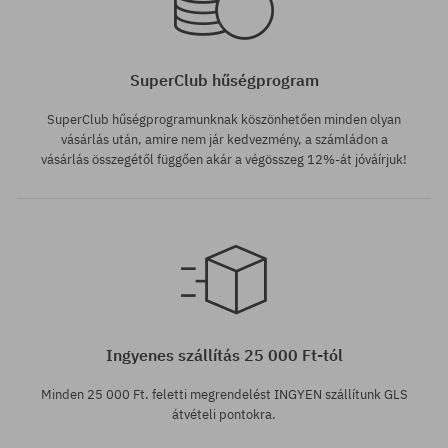
SuperClub hűségprogram
SuperClub hűségprogramunknak köszönhetően minden olyan
vásárlás után, amire nem jár kedvezmény, a számládon a
vásárlás összegétől függően akár a végösszeg 12%-át jóváírjuk!
Elérhető méretek:
Elérhető méretek:
S; M; L
25
Ingyenes szállítás 25 000 Ft-tól
Minden 25 000 Ft. feletti megrendelést INGYEN szállítunk GLS
átvételi pontokra.