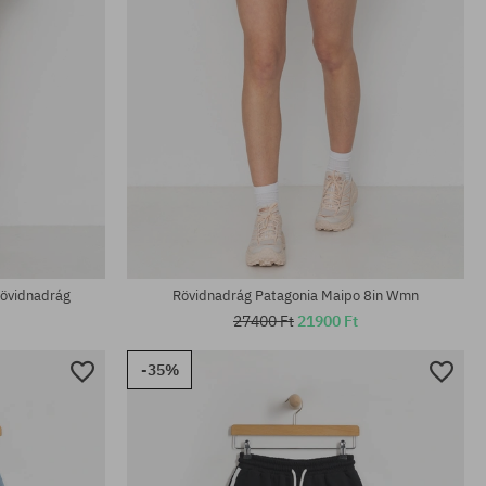
Elérhető méretek:
XS; S; M
övidnadrág
Rövidnadrág Patagonia Maipo 8in Wmn
27400 Ft
21900 Ft
-35%