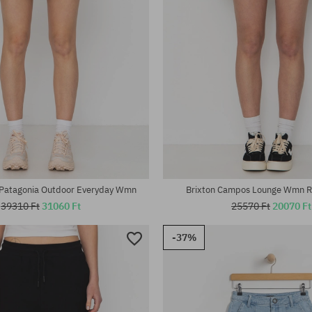
tek:
Elérhető méretek:
XS; S
Patagonia Outdoor Everyday Wmn
Brixton Campos Lounge Wmn R
39310 Ft
31060 Ft
25570 Ft
20070 Ft
-37%