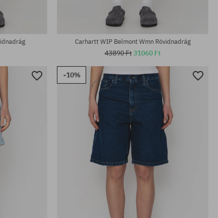
vidnadrág
Carhartt WIP Belmont Wmn Rövidnadrág
43890 Ft
31060 Ft
-10%