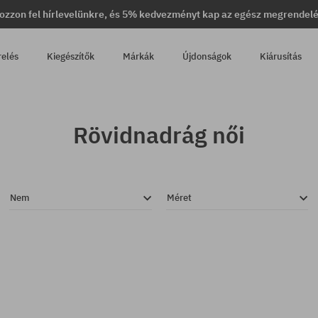
ozzon fel hírlevelünkre, és 5% kedvezményt kap az egész megrendel
relés
Kiegészítők
Márkák
Újdonságok
Kiárusítás
Rövidnadrág női
Nem
Méret