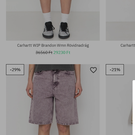
Elérhető méretek:
Elérhető mére
XS; S; M
XS; S
Carhartt WIP Brandon Wmn Rövidnadrág
Carhart
36560 Ft
29230 Ft
-29%
-21%