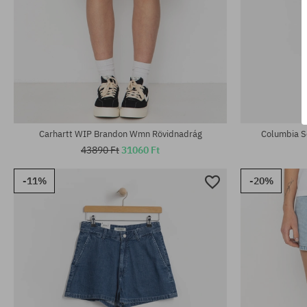
Elérhető méretek:
Elérhető mére
S
XS; S
Carhartt WIP Brandon Wmn Rövidnadrág
Columbia S
43890 Ft
31060 Ft
-11%
-20%