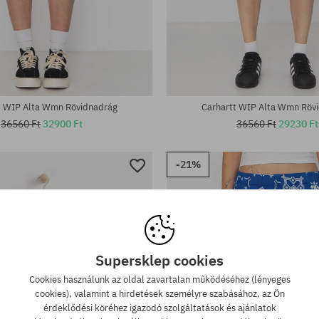
tek:
Elérhető méretek:
26; 27; 29
t WIP Alta Wmn Rövidnadrág
Carhartt WIP Alta Wmn Röv
36560 Ft
32900 Ft
36560 Ft
29230 Ft
-21%
Supersklep cookies
Cookies használunk az oldal zavartalan működéséhez (lényeges
cookies), valamint a hirdetések személyre szabásához, az Ön
érdeklődési köréhez igazodó szolgáltatások és ajánlatok