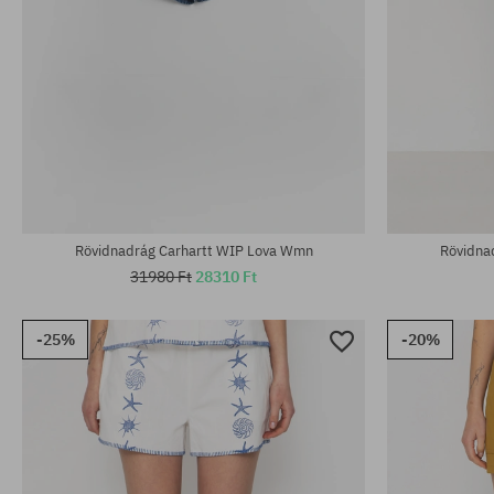
Elérhető méretek:
Elérhető mére
XS; S
L
Rövidnadrág Carhartt WIP Lova Wmn
Rövidna
31980 Ft
28310 Ft
-25%
-20%