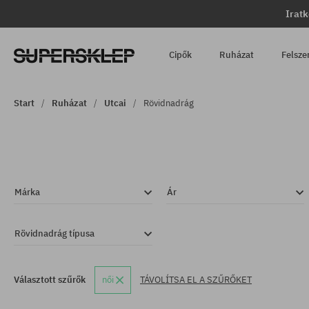
Iratk
Cipők
Ruházat
Felsze
Start
Ruházat
Utcai
Rövidnadrág
Márka
Ár
Rövidnadrág típusa
Választott szűrők
női
TÁVOLÍTSA EL A SZŰRŐKET