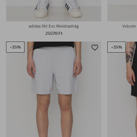
adidas Skt Exc Rövidnadrág
Volcom 
25570 Ft
-35%
-35%