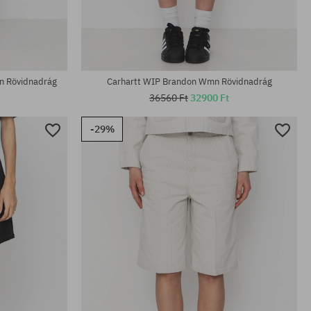
Elérhető méretek:
XS; S
n Rövidnadrág
Carhartt WIP Brandon Wmn Rövidnadrág
36560 Ft
32900 Ft
-29%