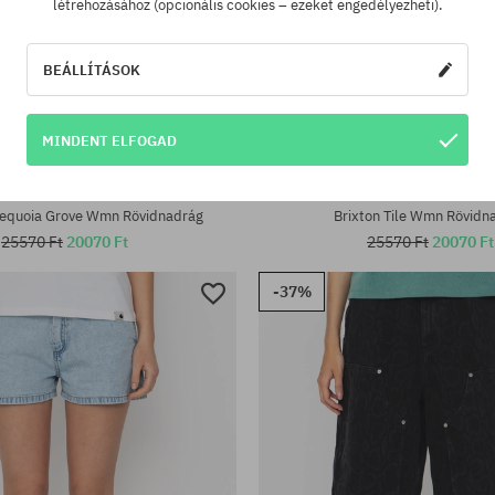
létrehozásához (opcionális cookies – ezeket engedélyezheti).
BEÁLLÍTÁSOK
MINDENT ELFOGAD
tek:
Elérhető méretek:
XS
equoia Grove Wmn Rövidnadrág
Brixton Tile Wmn Rövidn
25570 Ft
20070 Ft
25570 Ft
20070 Ft
-37%