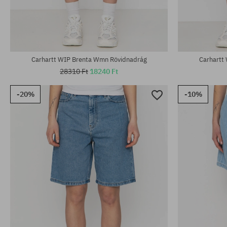
Elérhető méretek:
Elérhető mére
M; XL
24; 25; 26; 27
Carhartt WIP Brenta Wmn Rövidnadrág
Carhartt
28310 Ft
18240 Ft
-20%
-10%