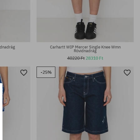
Elérhető méretek:
S; M
idnadrág
Carhartt WIP Mercer Single Knee Wmn
Rövidnadrág
40220 Ft
28310 Ft
-25%