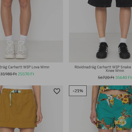
tek:
Elérhető méretek:
XS; S; M
drág Carhartt WIP Lova Wmn
Rövidnadrág Carhartt WIP Snake
Knee Wmn
31980 Ft
25570 Ft
56720 Ft
35640 Ft
-21%