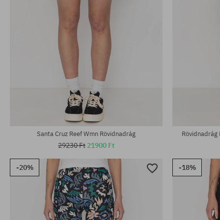
Elérhető méretek:
Elérhető mére
S
XS; S
Santa Cruz Reef Wmn Rövidnadrág
Rövidnadrág 
29230 Ft
21900 Ft
-20%
-18%