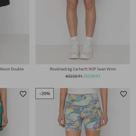
Elérhető méretek:
XS; S; M
 Nixon Double
Rövidnadrág Carhartt WIP Iwan Wmn
40220 Ft
25570 Ft
-20%