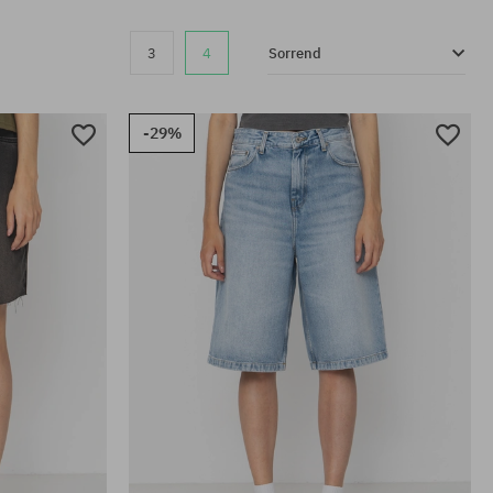
3
4
Sorrend
-29%