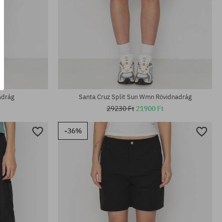
Elérhető méretek:
XS; S; M
adrág
Santa Cruz Split Sun Wmn Rövidnadrág
29230 Ft
21900 Ft
-36%