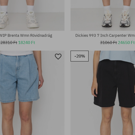
tek:
Elérhető méretek:
; 28
27; 28; 29
 WIP Brenta Wmn Rövidnadrág
Dickies 993 7 Inch Carpenter Wm
28310 Ft
18240 Ft
31060 Ft
24650 Ft
-20%