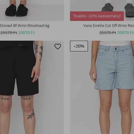
További -10% kedvezmény!
Stoned Bf Wmn Rövidnadrág
Vans Sirelle Cut Off Wmn Rö
25570 Ft
20070 Ft
25570 Ft
20070 Ft
-20%