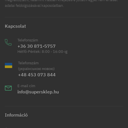
adatai feldolgozásával kapcsolatban.
Kapcsolat
Telefonszám
+36 30 871-5757
Hétfő-Péntek: 8:00 - 16:00-ig
Telefonszám
(українською мовою)
+48 453 073 844
E-mail cím
info@supersklep.hu
Információ