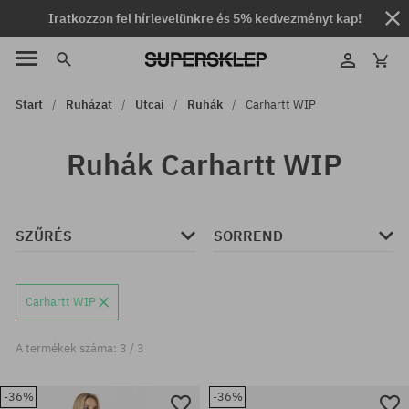
Iratkozzon fel hírlevelünkre és 5% kedvezményt kap!
Start
Ruházat
Utcai
Ruhák
Carhartt WIP
Ruhák Carhartt WIP
SZŰRÉS
SORREND
Carhartt WIP
A termékek száma: 3 / 3
-36%
-36%