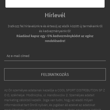
Hírlevél
Iratkozz fel hírlevelünkre és értesülj az elsők között új termékeinkről
és kedvezményeinkről!
Ráadásul kapsz egy -5% kedvezménykódot az egész
rendelésedre!
Az e-mail címed
FELIRATKOZÁS
Az Ön személyes adatainak kezelője a COOL SPORT DISTRIBUTION SP Z
O O, székhelye: Modlniczka, ul. Handlowców 2. Személyes adatait
marketing célokból kezelik. Joga van tudni, hogy az eladó milyen
információkat tart Önről nyilván, és jogában áll ezeket az adatokat
megváltoztatni, valamint írásban kifejezésre juttatni egyet nem értését