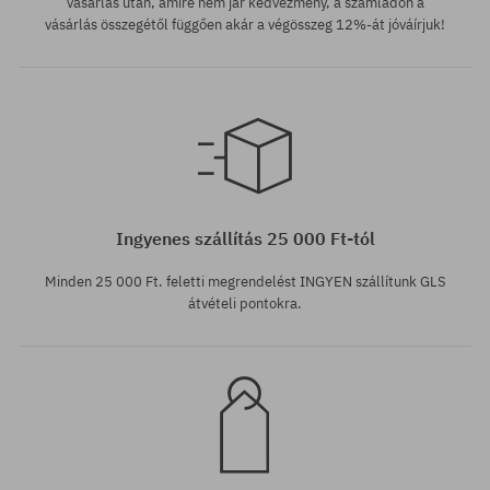
vásárlás után, amire nem jár kedvezmény, a számládon a
vásárlás összegétől függően akár a végösszeg 12%-át jóváírjuk!
Elérhető méretek:
S
Ingyenes szállítás 25 000 Ft-tól
Minden 25 000 Ft. feletti megrendelést INGYEN szállítunk GLS
átvételi pontokra.