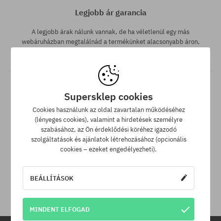
Legjobb ár garancia
A legjobb árak nálunk vannak, de ha véletlenül egy más
webáruházban megtalálnád a termékünket alacsonyabb áron,
akkor csak neked levisszük a termék árát!
Supersklep cookies
Cookies használunk az oldal zavartalan működéséhez
(lényeges cookies), valamint a hirdetések személyre
szabásához, az Ön érdeklődési köréhez igazodó
szolgáltatások és ajánlatok létrehozásához (opcionális
30 nap az áru viszaküldésére
cookies – ezeket engedélyezheti).
A termék visszaküldésére a csomag kézhezvételétől számítva
30 napod van.
BEÁLLÍTÁSOK
MINDENT ELFOGAD