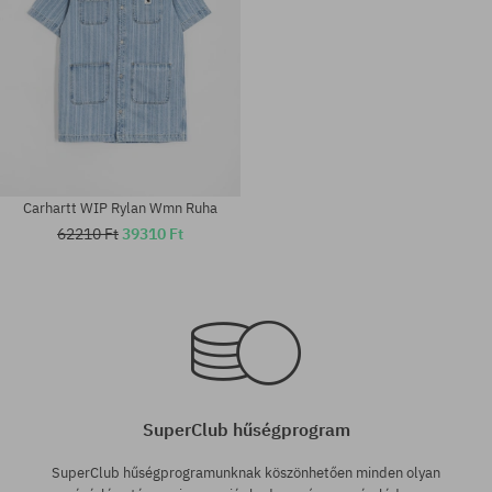
Carhartt WIP Rylan Wmn Ruha
62210 Ft
39310 Ft
Elérhető méretek:
Elérhető méretek:
XS; S
XS; M
SuperClub hűségprogram
SuperClub hűségprogramunknak köszönhetően minden olyan