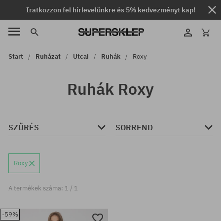
Iratkozzon fel hírlevelünkre és 5% kedvezményt kap!
Start
Ruházat
Utcai
Ruhák
Roxy
Ruhák Roxy
SZŰRÉS
SORREND
Roxy
A termékek száma: 1 / 1
-59%