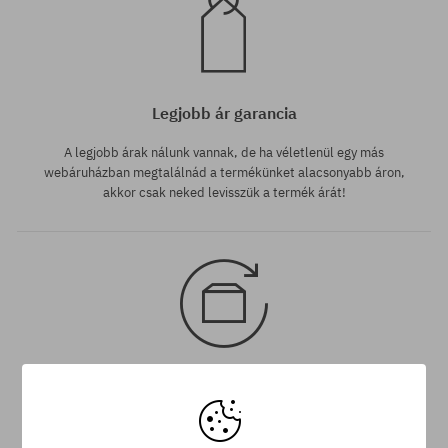
Legjobb ár garancia
A legjobb árak nálunk vannak, de ha véletlenül egy más
webáruházban megtalálnád a termékünket alacsonyabb áron,
akkor csak neked levisszük a termék árát!
30 nap az áru viszaküldésére
A termék visszaküldésére a csomag kézhezvételétől számítva
30 napod van.