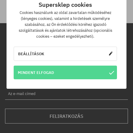
Supersklep cookies
Cookies használunk az oldal zavartalan működéséhez
(lényeges cookies), valamint a hirdetések személyre
szabásához, az Ön érdeklődési köréhez igazodó
szolgáltatások és ajánlatok létrehozásához (opcionális
cookies – ezeket engedélyezheti).
Hírlevél
BEÁLLÍTÁSOK
Iratkozz fel hírlevelünkre és értesülj az elsők között új termékeinkről
és kedvezményeinkről!
Ráadásul kapsz egy -5% kedvezménykódot az egész
MINDENT ELFOGAD
rendelésedre!
Az e-mail címed
FELIRATKOZÁS