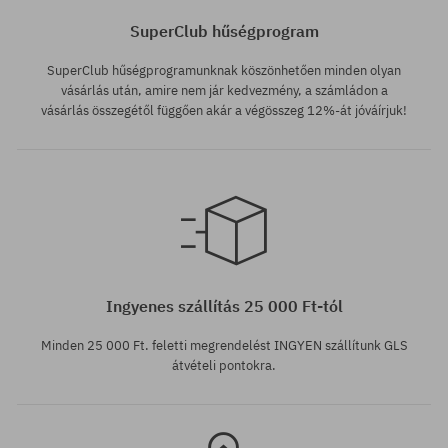
SuperClub hűségprogram
SuperClub hűségprogramunknak köszönhetően minden olyan
vásárlás után, amire nem jár kedvezmény, a számládon a
vásárlás összegétől függően akár a végösszeg 12%-át jóváírjuk!
Elérhető méretek:
M-L; XS-S
Ingyenes szállítás 25 000 Ft-tól
Minden 25 000 Ft. feletti megrendelést INGYEN szállítunk GLS
átvételi pontokra.