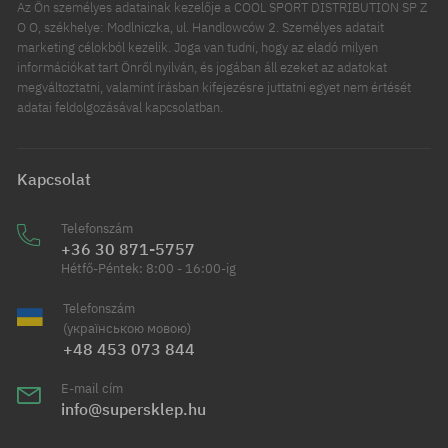
Az Ön személyes adatainak kezelője a COOL SPORT DISTRIBUTION SP Z
O O, székhelye: Modlniczka, ul. Handlowców 2. Személyes adatait
marketing célokból kezelik. Joga van tudni, hogy az eladó milyen
információkat tart Önről nyilván, és jogában áll ezeket az adatokat
megváltoztatni, valamint írásban kifejezésre juttatni egyet nem értését
adatai feldolgozásával kapcsolatban.
Kapcsolat
Telefonszám
+36 30 871-5757
Hétfő-Péntek: 8:00 - 16:00-ig
Telefonszám
(українською мовою)
+48 453 073 844
E-mail cím
info@supersklep.hu