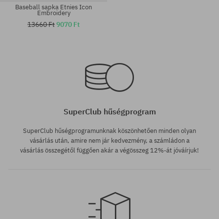
Baseball sapka Etnies Icon
Embroidery
13660 Ft
9070 Ft
univerzális méret
univerzális méret
SuperClub hűségprogram
SuperClub hűségprogramunknak köszönhetően minden olyan
vásárlás után, amire nem jár kedvezmény, a számládon a
vásárlás összegétől függően akár a végösszeg 12%-át jóváírjuk!