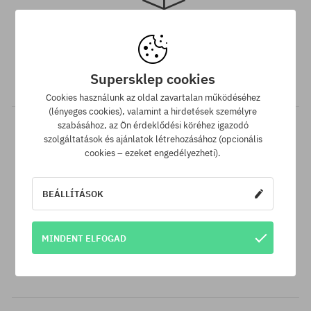
univerzális méret
Ingyenes szállítás 25 000 Ft-tól
Minden 25 000 Ft. feletti megrendelést INGYEN szállítunk GLS
Supersklep cookies
átvételi pontokra.
Cookies használunk az oldal zavartalan működéséhez
(lényeges cookies), valamint a hirdetések személyre
szabásához, az Ön érdeklődési köréhez igazodó
szolgáltatások és ajánlatok létrehozásához (opcionális
cookies – ezeket engedélyezheti).
BEÁLLÍTÁSOK
Legjobb ár garancia
MINDENT ELFOGAD
A legjobb árak nálunk vannak, de ha véletlenül egy más
webáruházban megtalálnád a termékünket alacsonyabb áron,
akkor csak neked levisszük a termék árát!