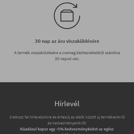
30 nap az áru viszaküldésére
A termék visszaküldésére a csomag kézhezvételétől számítva
30 napod van.
Hírlevél
Iratkozz fel hírlevelünkre és értesülj az elsők között új termékeinkről
és kedvezményeinkről!
Ráadásul kapsz egy -5% kedvezménykódot az egész