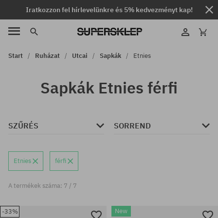
Iratkozzon fel hírlevelünkre és 5% kedvezményt kap!
Start
Ruházat
Utcai
Sapkák
Etnies
Sapkák Etnies férfi
SZŰRÉS
SORREND
Etnies
férfi
A termékek száma: 7 / 7
New
-33%