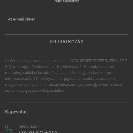
rendelésedre!
Az e-mail címed
FELIRATKOZÁS
Az Ön személyes adatainak kezelője a COOL SPORT DISTRIBUTION SP Z
O O, székhelye: Modlniczka, ul. Handlowców 2. Személyes adatait
marketing célokból kezelik. Joga van tudni, hogy az eladó milyen
információkat tart Önről nyilván, és jogában áll ezeket az adatokat
megváltoztatni, valamint írásban kifejezésre juttatni egyet nem értését
adatai feldolgozásával kapcsolatban.
Kapcsolat
Telefonszám
+36 30 871-5757