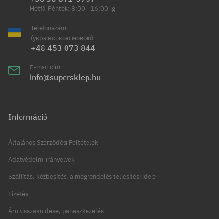
Hétfő-Péntek: 8:00 - 16:00-ig
Telefonszám
(українською мовою)
+48 453 073 844
E-mail cím
info@supersklep.hu
Információ
Általános Szerződési Feltételek
Adatvédelmi irányelvek
Szállítás, kézbesítés, a megrendelés teljesítési ideje
Fizetés
Áru visszaküldése, panaszkezelés