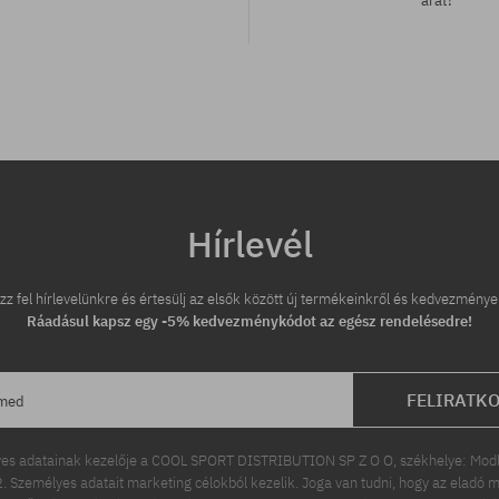
árát!
tek:
Hírlevél
zz fel hírlevelünkre és értesülj az elsők között új termékeinkről és kedvezménye
Ráadásul kapsz egy -5% kedvezménykódot az egész rendelésedre!
FELIRATK
ímed
es adatainak kezelője a COOL SPORT DISTRIBUTION SP Z O O, székhelye: Modln
 Személyes adatait marketing célokból kezelik. Joga van tudni, hogy az eladó m