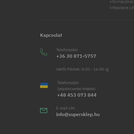
információkat 
kifejezésre ju
Kapcsolat
Telefonszám
+36 30 871-5757
Hétfő-Péntek: 8:00 - 16:00-ig
Telefonszám
(українською мовою)
+48 453 073 844
E-mail cím
info@supersklep.hu