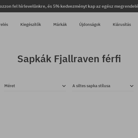
ozzon fel hírlevelünkre, és 5% kedvezményt kap az egész megrendel
relés
Kiegészítők
Márkák
Újdonságok
Kiárusítás
Sapkák Fjallraven férfi
Méret
A siltes sapka stílusa