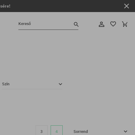
ésére!
Kereső
Szín
3
4
Sorrend