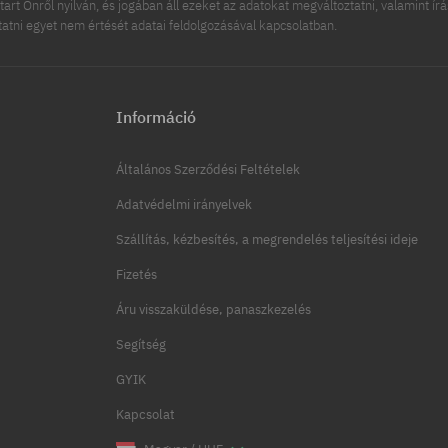
tart Önről nyilván, és jogában áll ezeket az adatokat megváltoztatni, valamint ír
ttatni egyet nem értését adatai feldolgozásával kapcsolatban.
Információ
Általános Szerződési Feltételek
Adatvédelmi irányelvek
Szállítás, kézbesítés, a megrendelés teljesítési ideje
Fizetés
Áru visszaküldése, panaszkezelés
Segítség
GYIK
Kapcsolat