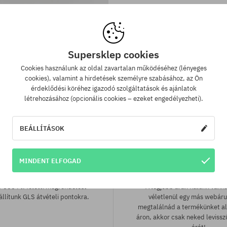
tek:
Elérhető méretek:
L-XL
 Langtradarkeps Baseball sapka
18240 Ft
12740 Ft
Supersklep cookies
Cookies használunk az oldal zavartalan működéséhez (lényeges
cookies), valamint a hirdetések személyre szabásához, az Ön
érdeklődési köréhez igazodó szolgáltatások és ajánlatok
létrehozásához (opcionális cookies – ezeket engedélyezheti).
BEÁLLÍTÁSOK
MINDENT ELFOGAD
 szállítás 25 000 Ft-tól
Legjobb ár garan
 000 Ft. feletti megrendelést
A legjobb árak nálunk vann
llítunk GLS átvételi pontokra.
véletlenül egy más webár
megtalálnád a termékünket a
áron, akkor csak neked leviss