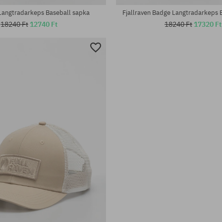
 Langtradarkeps Baseball sapka
Fjallraven Badge Langtradarkeps 
18240 Ft
12740 Ft
18240 Ft
17320 Ft