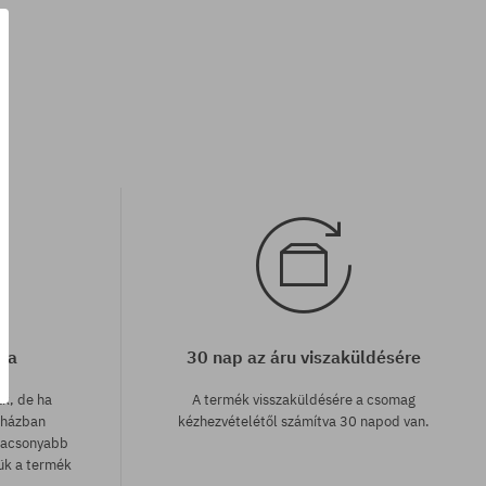
Elérhető méretek:
L-XL; S-M
cia
30 nap az áru viszaküldésére
ak, de ha
A termék visszaküldésére a csomag
uházban
kézhezvételétől számítva 30 napod van.
lacsonyabb
zük a termék