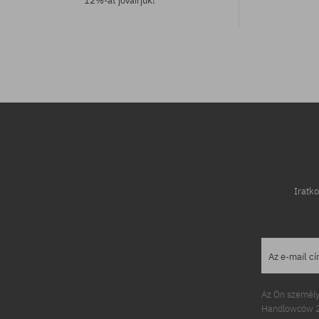
12%-át jóváírjuk!
Elérhető méretek:
Elérhető mére
L-XL; S-M
L-XL
Iratko
Az e-mail c
Az Ön személy
Handlowców 2.