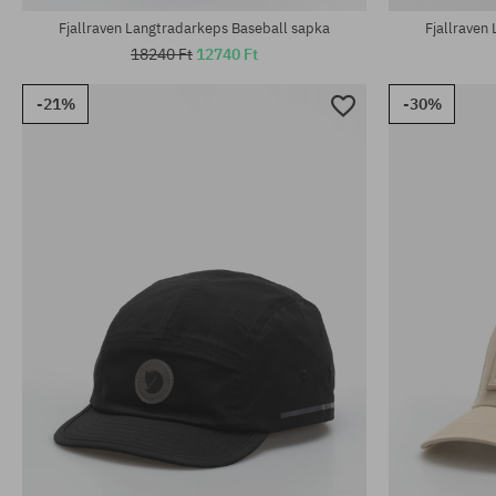
Fjallraven Langtradarkeps Baseball sapka
Fjallraven
18240 Ft
12740 Ft
-21%
-30%