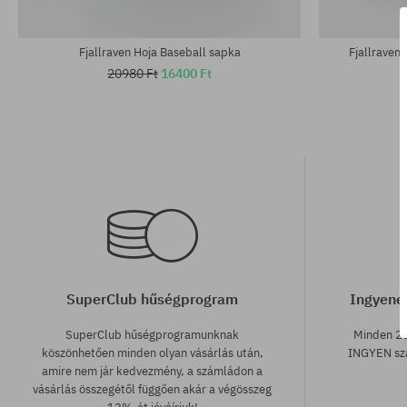
Elérhető méretek:
Elérhető mére
L-XL
S-M
Fjallraven Hoja Baseball sapka
Fjallraven
20980 Ft
16400 Ft
SuperClub hűségprogram
Ingyenes
SuperClub hűségprogramunknak
Minden 25
köszönhetően minden olyan vásárlás után,
INGYEN szá
amire nem jár kedvezmény, a számládon a
vásárlás összegétől függően akár a végösszeg