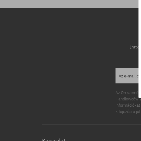
Iratko
Az e-mail c
Az Ön személy
Handlowców 2.
információkat 
kifejezésre ju
Kapcsolat