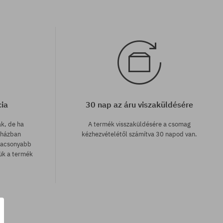
cia
30 nap az áru viszaküldésére
ak, de ha
A termék visszaküldésére a csomag
uházban
kézhezvételétől számítva 30 napod van.
lacsonyabb
zük a termék