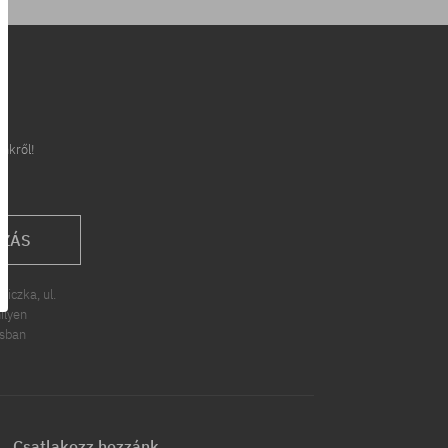
inkről!
OZÁS
iczka, ul.
ilyen
ásban
Csatlakozz hozzánk