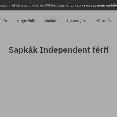
ozzon fel hírlevelünkre, és 5% kedvezményt kap az egész megrendel
relés
Kiegészítők
Márkák
Újdonságok
Kiárusítás
Sapkák Independent férfi