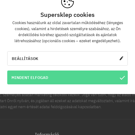
Supersklep cookies
Cookies használunk az oldal zavartalan működéséhez (lényeges
Hírlevél
cookies), valamint a hirdetések személyre szabásához, az Ön
érdeklődési köréhez igazodó szolgáltatások és ajánlatok
létrehozásához (opcionális cookies – ezeket engedélyezheti).
zz fel hírlevelünkre és értesülj az elsők között új termékeinkről és kedvezménye
Ráadásul kapsz egy -5% kedvezménykódot az egész rendelésedre!
BEÁLLÍTÁSOK
FELIRATK
ímed
MINDENT ELFOGAD
es adatainak kezelője a COOL SPORT DISTRIBUTION SP Z O O, székhelye: Modln
 Személyes adatait marketing célokból kezelik. Joga van tudni, hogy az eladó m
tart Önről nyilván, és jogában áll ezeket az adatokat megváltoztatni, valamint ír
ttatni egyet nem értését adatai feldolgozásával kapcsolatban.
Információ