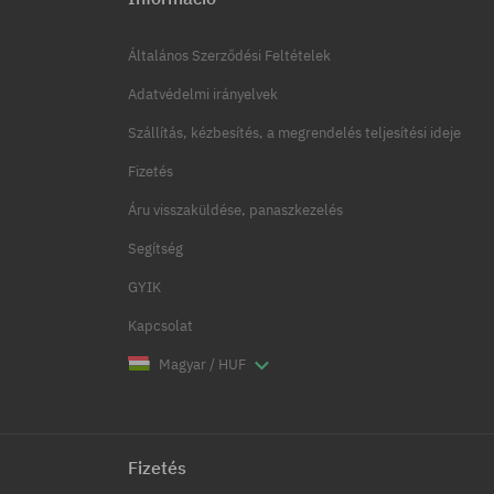
Általános Szerződési Feltételek
Adatvédelmi irányelvek
Szállítás, kézbesítés, a megrendelés teljesítési ideje
Fizetés
Áru visszaküldése, panaszkezelés
Segítség
GYIK
Kapcsolat
Magyar / HUF
Fizetés