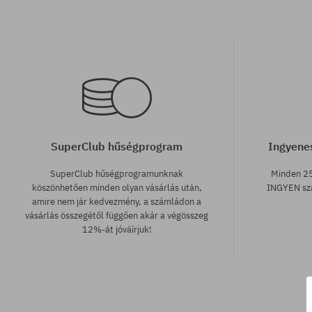
SuperClub hűségprogram
Ingyenes
SuperClub hűségprogramunknak
Minden 25
köszönhetően minden olyan vásárlás után,
INGYEN szá
amire nem jár kedvezmény, a számládon a
vásárlás összegétől függően akár a végösszeg
12%-át jóváírjuk!