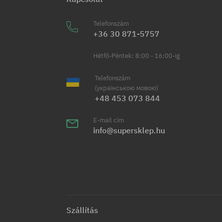
Telefonszám
+36 30 871-5757
Hétfő-Péntek: 8:00 - 16:00-ig
Telefonszám
(українською мовою)
+48 453 073 844
E-mail cím
info@supersklep.hu
Szállítás