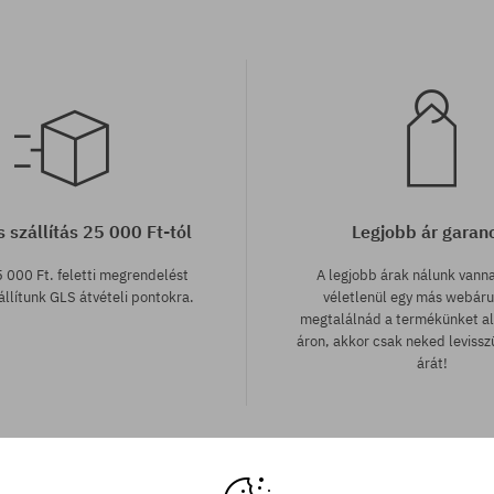
 szállítás 25 000 Ft-tól
Legjobb ár garan
 000 Ft. feletti megrendelést
A legjobb árak nálunk vann
llítunk GLS átvételi pontokra.
véletlenül egy más webár
megtalálnád a termékünket a
áron, akkor csak neked leviss
árát!