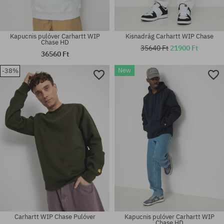
Kapucnis pulóver Carhartt WIP
Kisnadrág Carhartt WIP Chase
Chase HD
35640 Ft
21900 Ft
36560 Ft
New
-38%
Elérhető méretek:
Elérhető méretek:
S; M; L; XL; XXL
L; XL; XXL
Carhartt WIP Chase Pulóver
Kapucnis pulóver Carhartt WIP
Chase HD