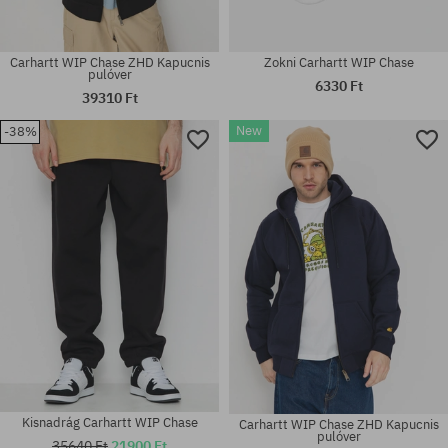
Carhartt WIP Chase ZHD Kapucnis
Zokni Carhartt WIP Chase
pulóver
6330 Ft
39310 Ft
New
-38%
Elérhető méretek:
Elérhető méretek:
M; L; XL; XXL
M; L; XL; XXL
Kisnadrág Carhartt WIP Chase
Carhartt WIP Chase ZHD Kapucnis
pulóver
35640 Ft
21900 Ft