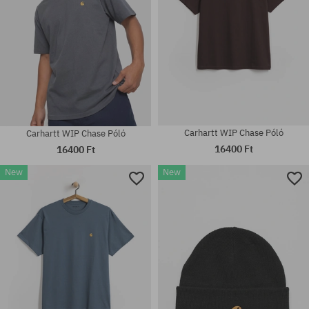
Carhartt WIP Chase Póló
Carhartt WIP Chase Póló
16400 Ft
16400 Ft
New
New
Elérhető méretek:
Elérhető méretek:
XS; S; M
S; M; L; XL; XXL