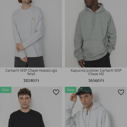
Carhartt WIP Chase Hosszú ujjú
Kapucnis pulóver Carhartt WIP
felső
Chase HD
18240 Ft
36560 Ft
New
New
Elérhető méretek:
Elérhető méretek:
M; L; XL; XXL
S; M; L; XL; XXL