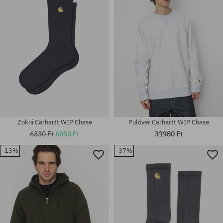
Zokni Carhartt WIP Chase
Pulóver Carhartt WIP Chase
6330 Ft
6050 Ft
31980 Ft
-13%
-37%
Elérhető méretek:
XS; S; M
univerzális méret