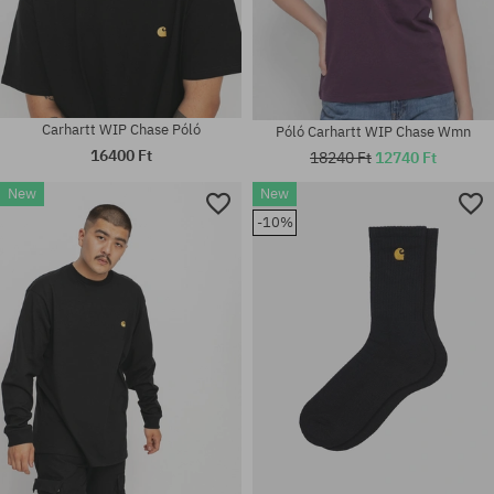
Carhartt WIP Chase Póló
Póló Carhartt WIP Chase Wmn
16400 Ft
18240 Ft
12740 Ft
New
New
-10%
Elérhető méretek:
Elérhető méretek:
S; M; L; XL
S; M; L; XL; XXL