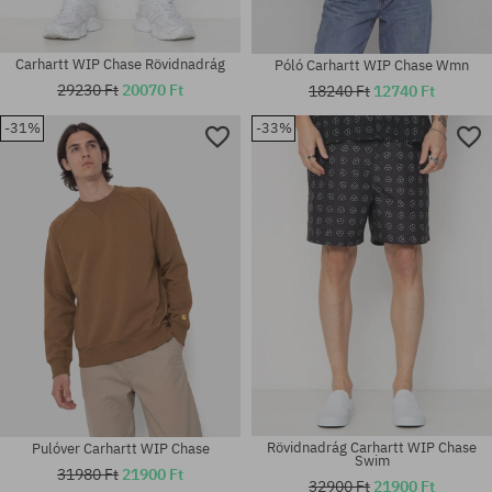
Carhartt WIP Chase Rövidnadrág
Póló Carhartt WIP Chase Wmn
29230 Ft
20070 Ft
18240 Ft
12740 Ft
-31%
-33%
Elérhető méretek:
XXL
univerzális méret
Rövidnadrág Carhartt WIP Chase
Pulóver Carhartt WIP Chase
Swim
31980 Ft
21900 Ft
32900 Ft
21900 Ft