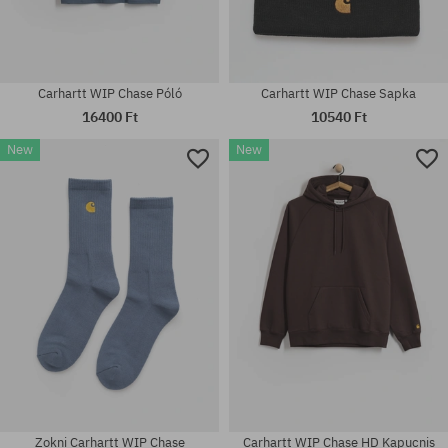
Carhartt WIP Chase Póló
Carhartt WIP Chase Sapka
16400 Ft
10540 Ft
New
New
Elérhető méretek:
Elérhető méretek:
S; M; L; XL; XXL
M
Zokni Carhartt WIP Chase
Carhartt WIP Chase HD Kapucnis