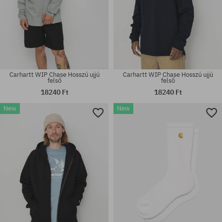
Carhartt WIP Chase Hosszú ujjú
Carhartt WIP Chase Hosszú ujjú
felső
felső
18240 Ft
18240 Ft
New
New
Elérhető méretek:
Elérhető méretek:
S; M; XL
XS; S; M