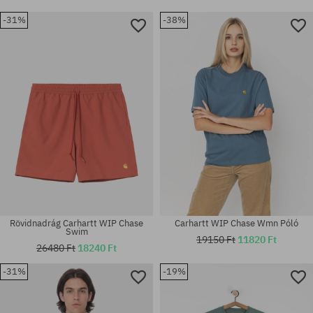
-31%
-38%
Elérhető méretek:
Elérhető méretek:
S
XS; S
Rövidnadrág Carhartt WIP Chase
Carhartt WIP Chase Wmn Póló
Swim
19150 Ft
11820 Ft
26480 Ft
18240 Ft
-31%
-19%
Elérhető méretek:
Elérhető méretek:
M
M; XL