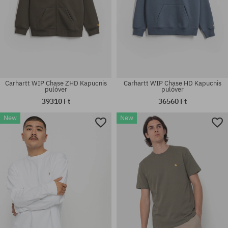
Carhartt WIP Chase ZHD Kapucnis
Carhartt WIP Chase HD Kapucnis
pulóver
pulóver
39310 Ft
36560 Ft
New
New
Elérhető méretek:
Elérhető méretek:
M; L; XL
M; L; XL