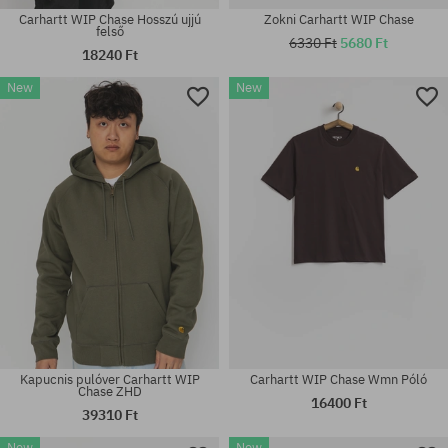
Carhartt WIP Chase Hosszú ujjú
Zokni Carhartt WIP Chase
felső
6330 Ft
5680 Ft
18240 Ft
New
New
Elérhető méretek:
Elérhető méretek:
M; L; XL; XXL
XS; S
Kapucnis pulóver Carhartt WIP
Carhartt WIP Chase Wmn Póló
Chase ZHD
16400 Ft
39310 Ft
New
New