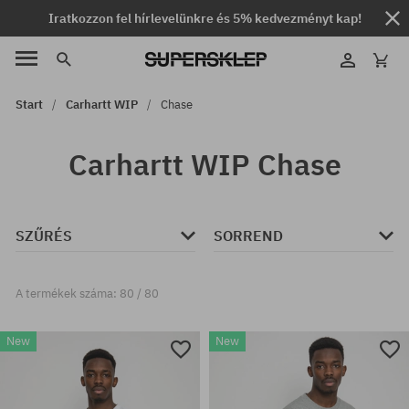
Iratkozzon fel hírlevelünkre és 5% kedvezményt kap!
Start
Carhartt WIP
Chase
Carhartt WIP Chase
SZŰRÉS
SORREND
A termékek száma: 80 / 80
New
New