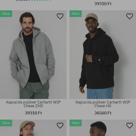
39310 Ft
New
New
Elérhető méretek:
M; L; XL; XXL
univerzális méret
Kapucnis pulóver Carhartt WIP
Kapucnis pulóver Carhartt WIP
Chase ZHD
Chase HD
39310 Ft
36560 Ft
New
New
Elérhető méretek:
Elérhető méretek:
L; XL
M; L; XL; XXL