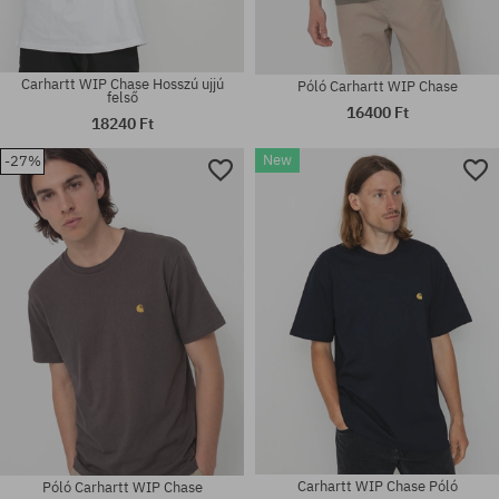
Carhartt WIP Chase Hosszú ujjú
Póló Carhartt WIP Chase
felső
16400 Ft
18240 Ft
New
-27%
Elérhető méretek:
Elérhető méretek:
M; L; XL; XXL
M; L; XL; XXL
Carhartt WIP Chase Póló
Póló Carhartt WIP Chase