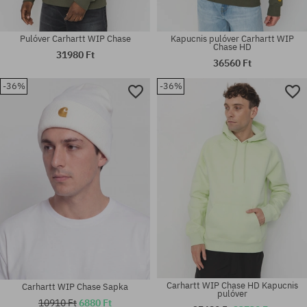
Pulóver Carhartt WIP Chase
Kapucnis pulóver Carhartt WIP
Chase HD
31980 Ft
36560 Ft
-36%
-36%
Elérhető méretek:
Elérhető méretek:
M; L
XS
Carhartt WIP Chase HD Kapucnis
Carhartt WIP Chase Sapka
pulóver
10910 Ft
6880 Ft