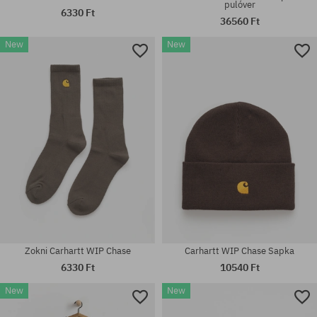
pulóver
6330 Ft
36560 Ft
New
New
Elérhető méretek:
M; L; XL; XXL
univerzális méret
Zokni Carhartt WIP Chase
Carhartt WIP Chase Sapka
6330 Ft
10540 Ft
New
New
Elérhető méretek: