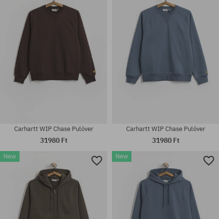
M; L; XL
S; M; L; XL; XXL
Carhartt WIP Chase Pulóver
Carhartt WIP Chase Pulóver
31980 Ft
31980 Ft
New
New
Elérhető méretek:
Elérhető méretek:
M; L; XL; XXL
M; L; XL