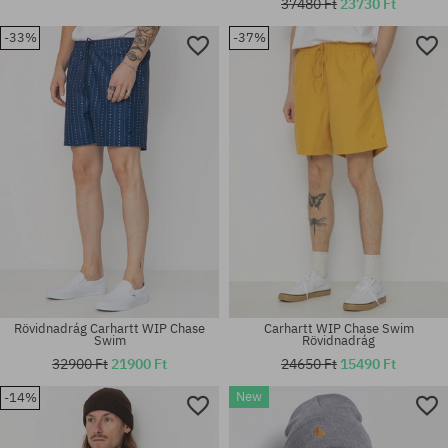
37480 Ft
23730 Ft
-33%
-37%
Elérhető méretek:
Elérhető méretek:
M; L; XL
M; L; XL
Rövidnadrág Carhartt WIP Chase
Carhartt WIP Chase Swim
Swim
Rövidnadrág
32900 Ft
21900 Ft
24650 Ft
15490 Ft
New
-14%
Elérhető méretek:
M
univerzális méret