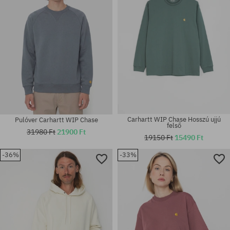
Carhartt WIP Chase Hosszú ujjú
Pulóver Carhartt WIP Chase
felső
31980 Ft
21900 Ft
19150 Ft
15490 Ft
-36%
-33%
Elérhető méretek:
Elérhető méretek:
XL
XS