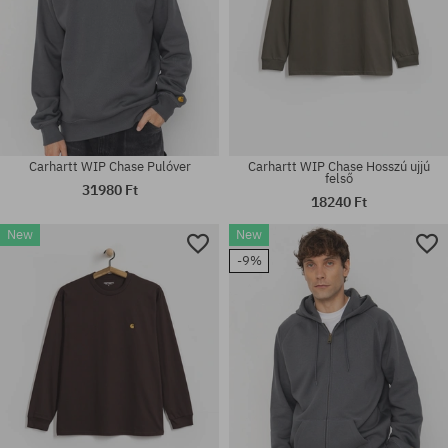
Carhartt WIP Chase Pulóver
Carhartt WIP Chase Hosszú ujjú
felső
31980 Ft
18240 Ft
New
New
Elérhető méretek:
-9%
M; L; XL
univerzális méret