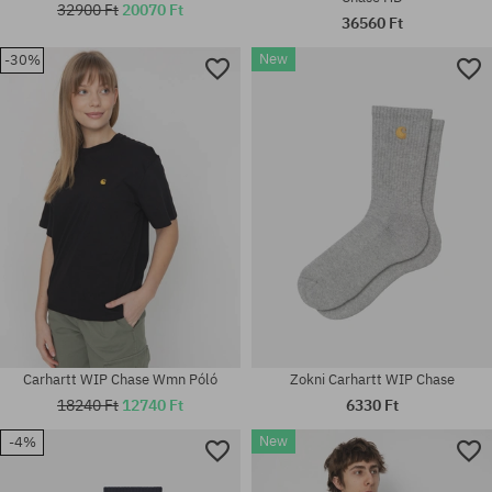
32900 Ft
20070 Ft
36560 Ft
New
-30%
Elérhető méretek:
Elérhető méretek:
M; L; XL; XXL
XL
Carhartt WIP Chase Wmn Póló
Zokni Carhartt WIP Chase
18240 Ft
12740 Ft
6330 Ft
New
-4%
Elérhető méretek:
Elérhető méretek:
XL
M; L; XL; XXL