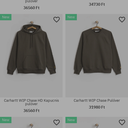
pulóver
34730 Ft
36560 Ft
New
New
Elérhető méretek:
Elérhető méretek:
S; M; L; XL; XXL
M; L; XL
Carhartt WIP Chase HD Kapucnis
Carhartt WIP Chase Pulóver
pulóver
31980 Ft
36560 Ft
New
New
Elérhető méretek:
Elérhető méretek: