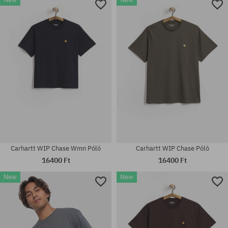
Elérhető méretek:
S; M; L; XL; XXL
univerzális méret
Carhartt WIP Chase Wmn Póló
Carhartt WIP Chase Póló
16400 Ft
16400 Ft
New
New
Elérhető méretek:
Elérhető méretek:
M; L; XL
XS; S; M