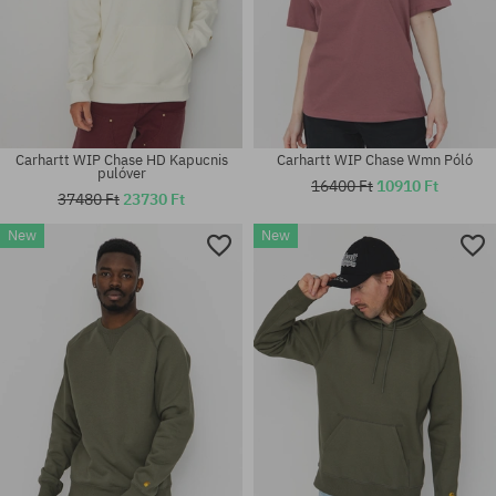
Carhartt WIP Chase HD Kapucnis
Carhartt WIP Chase Wmn Póló
pulóver
16400 Ft
10910 Ft
37480 Ft
23730 Ft
New
New
Elérhető méretek:
Elérhető méretek:
XL
XL