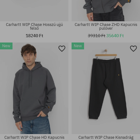
Carhartt WIP Chase Hosszú ujjú
Carhartt WIP Chase ZHD Kapucnis
felső
pulóver
18240 Ft
39310 Ft
35640 Ft
New
New
Elérhető méretek:
Elérhető méretek:
M; L; XL
M; L; XL; XXL
Carhartt WIP Chase HD Kapucnis
Carhartt WIP Chase Kisnadrág