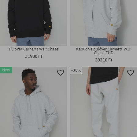
Pulóver Carhartt WIP Chase
Kapucnis pulóver Carhartt WIP
Chase ZHD
31980 Ft
39310 Ft
New
-38%
Elérhető méretek:
Elérhető méretek:
M; L; XL
S; XXL