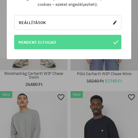
XXL
cookies – ezeket engedélyezheti).
BEÁLLÍTÁSOK
MINDENT ELFOGAD
Rövidnadrág Carhartt WIP Chase
Póló Carhartt WIP Chase Wmn
Swim
18240 Ft
12740 Ft
26480 Ft
New
New
Elérhető méretek:
Elérhető méretek:
S; M; L; XXL
XS; S; M