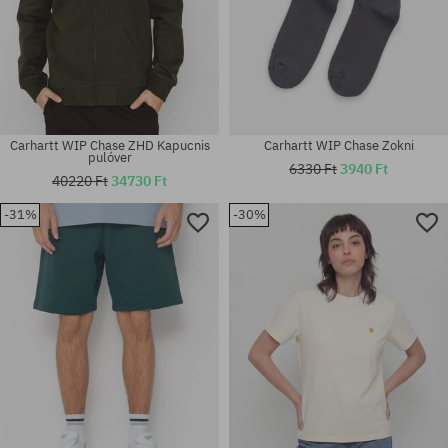
Carhartt WIP Chase ZHD Kapucnis
Carhartt WIP Chase Zokni
pulóver
6330 Ft
3940 Ft
40220 Ft
34730 Ft
-31%
-30%
Elérhető méretek:
univerzális méret
M; L; XL