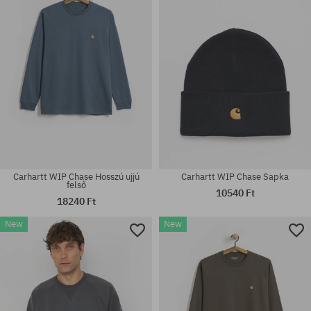
univerzális méret
M; L; XL; XXL
Carhartt WIP Chase Hosszú ujjú
Carhartt WIP Chase Sapka
felső
10540 Ft
18240 Ft
New
New
univerzális méret
univerzális méret