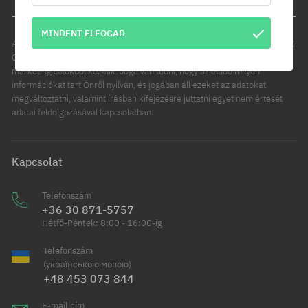
MINDENT ELFOGAD
Az Ön személyes adatainak kezelője a COOL SPORT DISTRIBUTION SP Z
O O, székhelye: Modlniczka, ul. Handlowców 2. Személyes adatait
marketing célokból kezelik. Joga van tudni, hogy az eladó milyen
információkat tart Önről nyilván, és jogában áll ezeket az adatokat
megváltoztatni, valamint írásban kifejezésre juttatni egyet nem értését
adatai feldolgozásával kapcsolatban.
Kapcsolat
Telefonszám
+36 30 871-5757
Hétfő-Péntek: 8:00 - 16:00-ig
Telefonszám
(українською мовою)
+48 453 073 844
E-mail cím