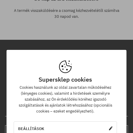
A termék visszaküldésére a csomag kézhezvételétől számítva
30 napod van.
Hírlevél
Iratkozz fel hírlevelünkre és értesülj az elsők között új termékeinkről
Supersklep cookies
és kedvezményeinkről!
Ráadásul kapsz egy -5% kedvezménykódot az egész
Cookies használunk az oldal zavartalan működéséhez
rendelésedre!
(lényeges cookies), valamint a hirdetések személyre
szabásához, az Ön érdeklődési köréhez igazodó
szolgáltatások és ajánlatok létrehozásához (opcionális
Az e-mail címed
cookies – ezeket engedélyezheti).
BEÁLLÍTÁSOK
FELIRATKOZÁS