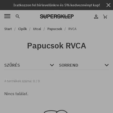
Iratkozzon fel hírlevelünkre és 5% kedvezményt kap!
Start
Cipők
Utcai
Papucsok
RVCA
Papucsok RVCA
SZŰRÉS
SORREND
A termékek száma: 0 / 0
Nincs találat.