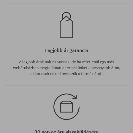
Legjobb ár garancia
A legjobb árak nálunk vannak, de ha véletlenül egy más
webáruházban megtalálnád a termékünket alacsonyabb áron,
akkor csak neked levisszük a termék árát!
30 nap az áru viszaküldésére