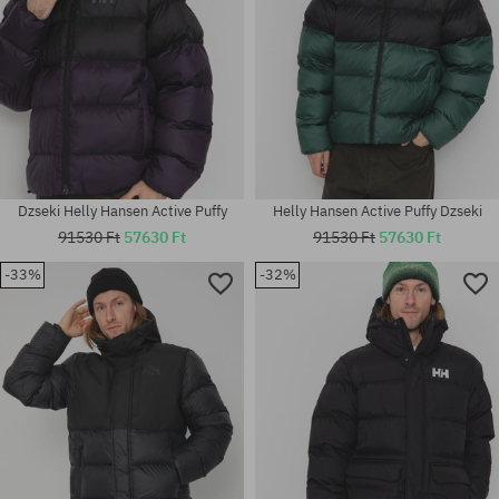
Dzseki Helly Hansen Active Puffy
Helly Hansen Active Puffy Dzseki
91530 Ft
57630 Ft
91530 Ft
57630 Ft
-33%
-32%
Elérhető méretek:
Elérhető méretek:
M; L; XL
M