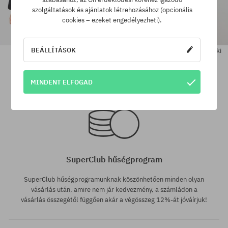
szolgáltatások és ajánlatok létrehozásához (opcionális
cookies – ezeket engedélyezheti).
BEÁLLÍTÁSOK
Helly Hansen Yu 23 Reversible
Helly Hansen Patrol Parka Dzseki
Puffer Dzseki
146500 Ft
44810 Ft
82370 Ft
52130 Ft
MINDENT ELFOGAD
Elérhető méretek:
Elérhető méretek:
M; L
M; L; XL
SuperClub hűségprogram
SuperClub hűségprogramunknak köszönhetően minden olyan
vásárlás után, amire nem jár kedvezmény, a számládon a
vásárlás összegétől függően akár a végösszeg 12%-át jóváírjuk!