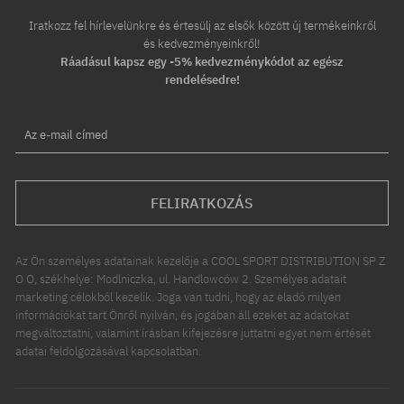
Iratkozz fel hírlevelünkre és értesülj az elsők között új termékeinkről
és kedvezményeinkről!
Ráadásul kapsz egy -5% kedvezménykódot az egész
rendelésedre!
Az e-mail címed
FELIRATKOZÁS
Az Ön személyes adatainak kezelője a COOL SPORT DISTRIBUTION SP Z
O O, székhelye: Modlniczka, ul. Handlowców 2. Személyes adatait
marketing célokból kezelik. Joga van tudni, hogy az eladó milyen
információkat tart Önről nyilván, és jogában áll ezeket az adatokat
megváltoztatni, valamint írásban kifejezésre juttatni egyet nem értését
adatai feldolgozásával kapcsolatban.