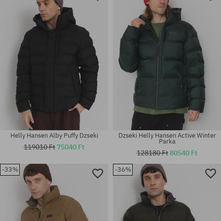
M; L; XL
M; L; XL
Helly Hansen Alby Puffy Dzseki
Dzseki Helly Hansen Active Winter
Parka
119010 Ft
75040 Ft
128180 Ft
80540 Ft
-33%
-36%
Elérhető méretek:
Elérhető méretek:
M; L; XL
M; L; XL