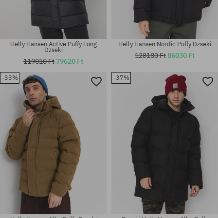
Helly Hansen Active Puffy Long
Helly Hansen Nordic Puffy Dzseki
Dzseki
128180 Ft
86030 Ft
119010 Ft
79620 Ft
-33%
-37%
Elérhető méretek:
Elérhető méretek:
XL
M; L; XL