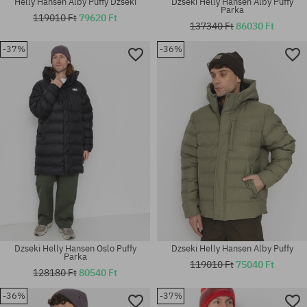
Helly Hansen Alby Puffy Dzseki
Dzseki Helly Hansen Alby Puffy
Parka
119010 Ft
79620 Ft
137340 Ft
86030 Ft
-37%
-36%
Elérhető méretek:
Elérhető méretek:
M; L; XL
M; L; XL
Dzseki Helly Hansen Oslo Puffy
Dzseki Helly Hansen Alby Puffy
Parka
119010 Ft
75040 Ft
128180 Ft
80540 Ft
-36%
-37%
Elérhető méretek:
Elérhető méretek: