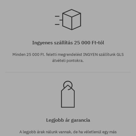
Elérhető méretek:
Elérhető méretek:
M
XL
Ingyenes szállítás 25 000 Ft-tól
Minden 25 000 Ft. feletti megrendelést INGYEN szállítunk GLS
átvételi pontokra.
Legjobb ár garancia
A legjobb árak nálunk vannak, de ha véletlenül egy más