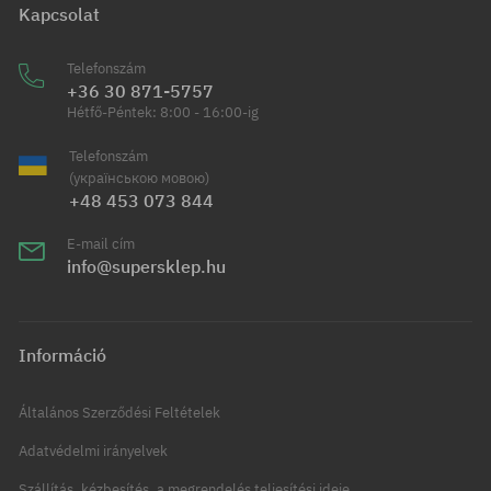
Kapcsolat
Telefonszám
+36 30 871-5757
Hétfő-Péntek: 8:00 - 16:00-ig
Telefonszám
(українською мовою)
+48 453 073 844
E-mail cím
info@supersklep.hu
Információ
Általános Szerződési Feltételek
Adatvédelmi irányelvek
Szállítás, kézbesítés, a megrendelés teljesítési ideje