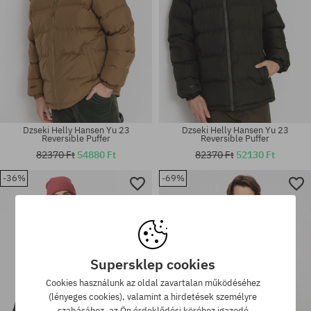
Dzseki Helly Hansen Yu 23
Dzseki Helly Hansen Yu 23
Reversible Puffer
Reversible Puffer
82370 Ft
54880 Ft
82370 Ft
52130 Ft
-36%
-69%
Elérhető méretek:
Elérhető méretek:
M; L; XL
M; L
Supersklep cookies
Cookies használunk az oldal zavartalan működéséhez
(lényeges cookies), valamint a hirdetések személyre
szabásához, az Ön érdeklődési köréhez igazodó