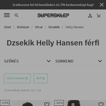
Iratkozzon fel hírlevelünkre és 5% kedvezményt kap!
Start
Ruházat
Utcai
Dzsekik
Helly Hansen
Dzsekik Helly Hansen férfi
SZŰRÉS
SORREND
Helly Hansen
férfi
A termékek száma: 16 / 16
-19%
-36%