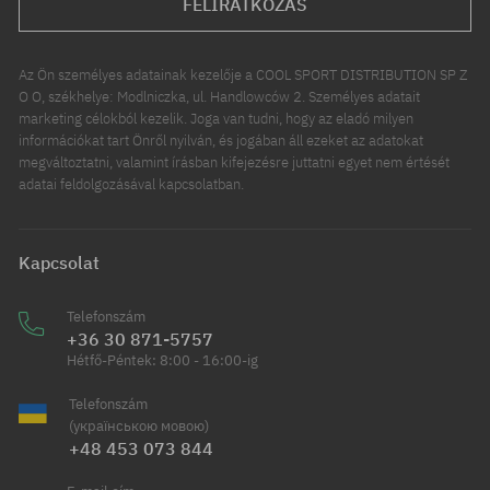
FELIRATKOZÁS
Az Ön személyes adatainak kezelője a COOL SPORT DISTRIBUTION SP Z
O O, székhelye: Modlniczka, ul. Handlowców 2. Személyes adatait
marketing célokból kezelik. Joga van tudni, hogy az eladó milyen
információkat tart Önről nyilván, és jogában áll ezeket az adatokat
megváltoztatni, valamint írásban kifejezésre juttatni egyet nem értését
adatai feldolgozásával kapcsolatban.
Kapcsolat
Telefonszám
+36 30 871-5757
Hétfő-Péntek: 8:00 - 16:00-ig
Telefonszám
(українською мовою)
+48 453 073 844