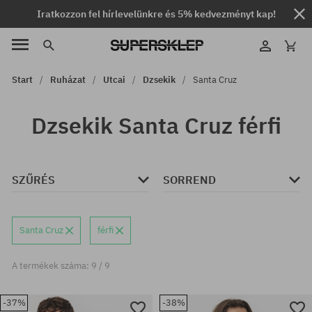
Iratkozzon fel hírlevelünkre és 5% kedvezményt kap!
Start
Ruházat
Utcai
Dzsekik
Santa Cruz
Dzsekik Santa Cruz férfi
SZŰRÉS
SORREND
Santa Cruz
férfi
A termékek száma: 9 / 9
-37%
-38%