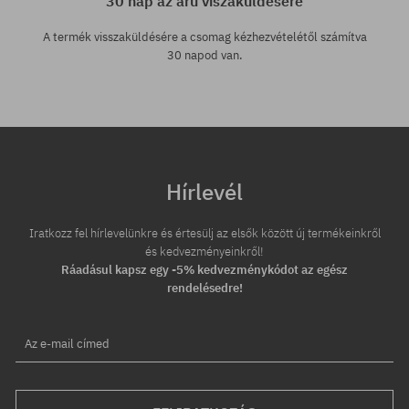
30 nap az áru viszaküldésére
A termék visszaküldésére a csomag kézhezvételétől számítva
30 napod van.
Hírlevél
Iratkozz fel hírlevelünkre és értesülj az elsők között új termékeinkről
és kedvezményeinkről!
Ráadásul kapsz egy -5% kedvezménykódot az egész
rendelésedre!
Az e-mail címed