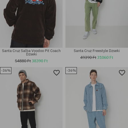
Santa Cruz Salba Voodoo Pit Coach
Santa Cruz Freestyle Dzseki
Dzseki
49390 Ft
31060 Ft
54880 Ft
38390 Ft
-36%
-36%
Elérhető méretek:
Elérhető méretek:
M; L; XXL
M