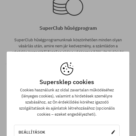
S
XL
SuperClub hűségprogram
SuperClub hűségprogramunknak köszönhetően minden olyan
vásárlás után, amire nem jár kedvezmény, a számládon a
vásárlás összegétől függően akár a végösszeg 12%-át jóváírjuk!
Supersklep cookies
Cookies használunk az oldal zavartalan működéséhez
(lényeges cookies), valamint a hirdetések személyre
Elérhető méretek:
szabásához, az Ön érdeklődési köréhez igazodó
M; L
szolgáltatások és ajánlatok létrehozásához (opcionális
Ingyenes szállítás 25 000 Ft-tól
cookies – ezeket engedélyezheti).
Minden 25 000 Ft. feletti megrendelést INGYEN szállítunk GLS
átvételi pontokra.
BEÁLLÍTÁSOK