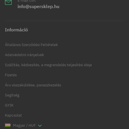
E-mail cím
info@supersklep.hu
Információ
Általános Szerződési Feltételek
Adatvédelmi irányelvek
Szállítás, kézbesítés, a megrendelés teljesítési ideje
Fizetés
Áru visszaküldése, panaszkezelés
Segítség
GYIK
Kapcsolat
Magyar / HUF