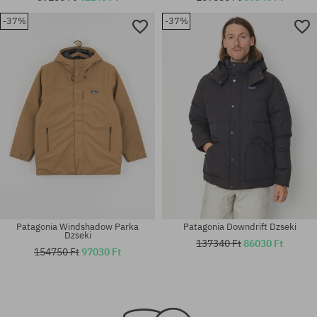
-37%
-37%
Elérhető méretek:
Elérhető méretek:
XL
XL
Patagonia Windshadow Parka
Patagonia Downdrift Dzseki
Dzseki
137340 Ft
86030 Ft
154750 Ft
97030 Ft
Elérhető méretek:
Elérhető méretek:
M
M; L; XL