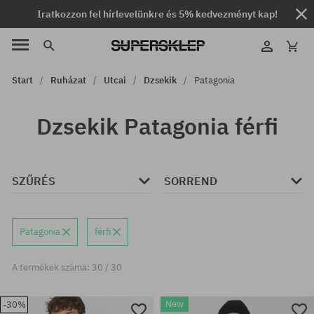
Iratkozzon fel hírlevelünkre és 5% kedvezményt kap!
Start
Ruházat
Utcai
Dzsekik
Patagonia
Dzsekik Patagonia férfi
SZŰRÉS
SORREND
Patagonia
férfi
A termékek száma: 30 / 30
New
-30%