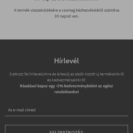
A termék visszaküldésére a csomag kézhezvételétől számítva
30 napod van.
Hírlevél
Iratkozz fel hírlevelünkre és értesülj az elsők között új termékeinkről
és kedvezményeinkről!
Ráadásul kapsz egy -5% kedvezménykódot az egész
rendelésedre!
Az e-mail címed
FELIRATKOZÁS