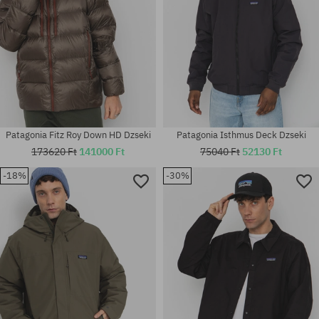
Patagonia Fitz Roy Down HD Dzseki
Patagonia Isthmus Deck Dzseki
173620 Ft
141000 Ft
75040 Ft
52130 Ft
-18%
-30%
Elérhető méretek:
Elérhető méretek:
M; L; XL
M; L; XXL