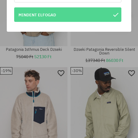
MINDENT ELFOGAD
Patagonia Isthmus Deck Dzseki
Dzseki Patagonia Reversible Silent
Down
75040 Ft
52130 Ft
137340 Ft
86030 Ft
-19%
-30%
Elérhető méretek:
Elérhető méretek:
M
XL