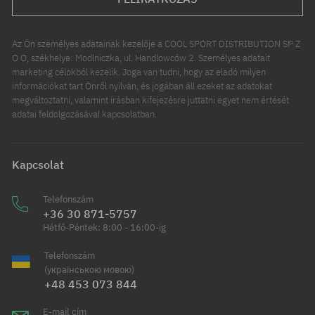
Az Ön személyes adatainak kezelője a COOL SPORT DISTRIBUTION SP Z
O O, székhelye: Modlniczka, ul. Handlowców 2. Személyes adatait
marketing célokból kezelik. Joga van tudni, hogy az eladó milyen
információkat tart Önről nyilván, és jogában áll ezeket az adatokat
megváltoztatni, valamint írásban kifejezésre juttatni egyet nem értését
adatai feldolgozásával kapcsolatban.
Kapcsolat
Telefonszám
+36 30 871-5757
Hétfő-Péntek: 8:00 - 16:00-ig
Telefonszám
(українською мовою)
+48 453 073 844
E-mail cím