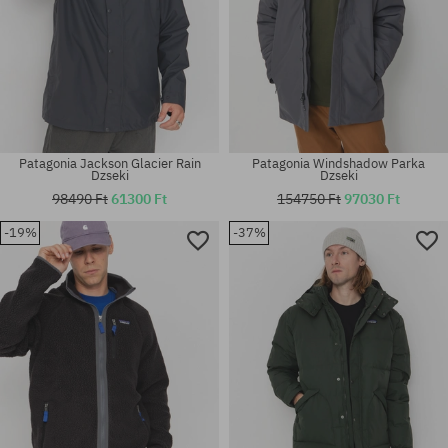
Patagonia Jackson Glacier Rain
Patagonia Windshadow Parka
Dzseki
Dzseki
98490 Ft
61300 Ft
154750 Ft
97030 Ft
-19%
-37%
Elérhető méretek:
Elérhető méretek:
M; L; XL
M