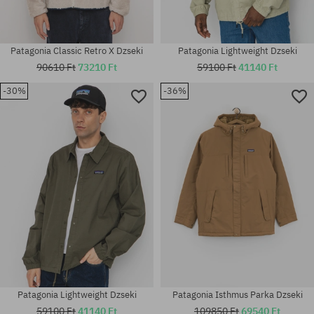
Patagonia Classic Retro X Dzseki
Patagonia Lightweight Dzseki
90610 Ft
73210 Ft
59100 Ft
41140 Ft
-30%
-36%
Elérhető méretek:
Elérhető méretek:
L; XL
M; L; XL
Patagonia Lightweight Dzseki
Patagonia Isthmus Parka Dzseki
59100 Ft
41140 Ft
109850 Ft
69540 Ft