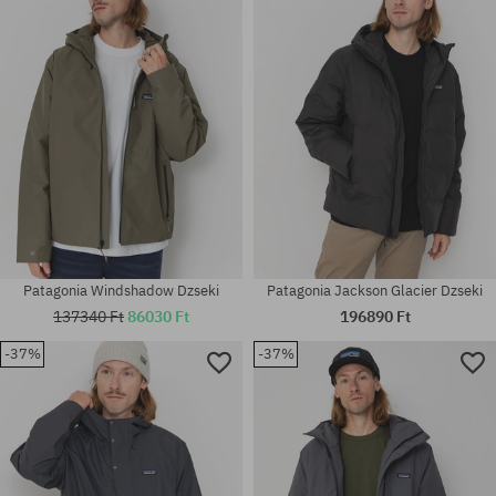
M; L; XL
M; XL
Patagonia Windshadow Dzseki
Patagonia Jackson Glacier Dzseki
137340 Ft
86030 Ft
196890 Ft
-37%
-37%
Elérhető méretek:
Elérhető méretek:
M; L
M; L