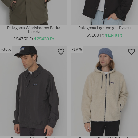
Patagonia Windshadow Parka
Patagonia Lightweight Dzseki
Dzseki
59100 Ft
41140 Ft
154750 Ft
125430 Ft
-30%
-19%
Elérhető méretek:
Elérhető méretek:
M
M; L; XL