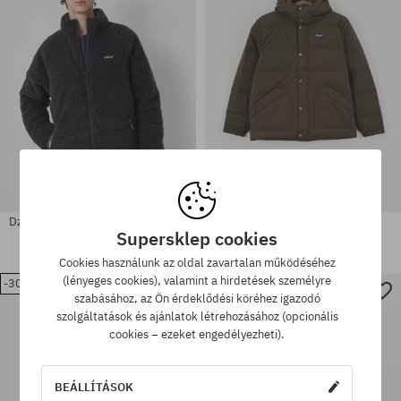
Dzseki Patagonia Reversible Silent
Patagonia Downdrift Dzseki
Down
Supersklep cookies
137340 Ft
110770 Ft
137340 Ft
117180 Ft
Cookies használunk az oldal zavartalan működéséhez
(lényeges cookies), valamint a hirdetések személyre
-30%
-37%
Elérhető méretek:
Elérhető méretek:
szabásához, az Ön érdeklődési köréhez igazodó
M; L; XL
M
szolgáltatások és ajánlatok létrehozásához (opcionális
cookies – ezeket engedélyezheti).
BEÁLLÍTÁSOK