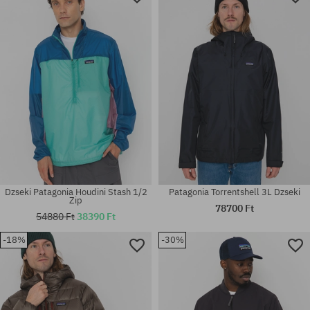
Dzseki Patagonia Houdini Stash 1/2
Patagonia Torrentshell 3L Dzseki
Zip
78700 Ft
54880 Ft
38390 Ft
-18%
-30%