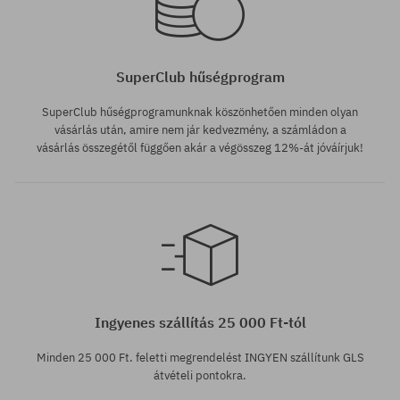
SuperClub hűségprogram
SuperClub hűségprogramunknak köszönhetően minden olyan
vásárlás után, amire nem jár kedvezmény, a számládon a
vásárlás összegétől függően akár a végösszeg 12%-át jóváírjuk!
Elérhető méretek:
Elérhető méretek:
M; L; XL
M; L; XL
Ingyenes szállítás 25 000 Ft-tól
Minden 25 000 Ft. feletti megrendelést INGYEN szállítunk GLS
átvételi pontokra.