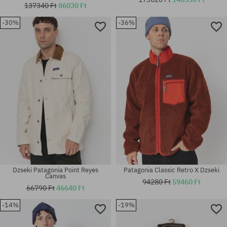
137340 Ft
86030 Ft
-30%
-36%
Elérhető méretek:
Elérhető méretek:
XL
L
Dzseki Patagonia Point Reyes
Patagonia Classic Retro X Dzseki
Canvas
94280 Ft
59460 Ft
66790 Ft
46640 Ft
-14%
-19%
Elérhető méretek:
Elérhető méretek:
M; L; XL
M; L