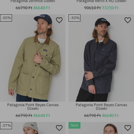
Patagonia Isthmus Dzseki
Patagonia Retro X HD Dzseki
66790 Ft
46640 Ft
90610 Ft
73210 Ft
-30%
-30%
Elérhető méretek:
Elérhető méretek:
L
L; XL
Patagonia Point Reyes Canvas
Patagonia Point Reyes Canvas
Dzseki
Dzseki
66790 Ft
46640 Ft
66790 Ft
46640 Ft
New
-37%
Elérhető méretek:
Elérhető méretek: