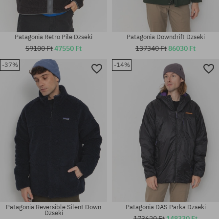
Patagonia Retro Pile Dzseki
Patagonia Downdrift Dzseki
59100 Ft
47550 Ft
137340 Ft
86030 Ft
-37%
-14%
Elérhető méretek:
Elérhető méretek:
L
M; L; XL
Patagonia Reversible Silent Down
Patagonia DAS Parka Dzseki
Dzseki
173620 Ft
148330 Ft