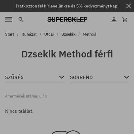
Iratkozzon fel hírlevelünkre és 5% kedvezményt kap!
Start
Ruházat
Utcai
Dzsekik
Method
Dzsekik Method férfi
SZŰRÉS
SORREND
A termékek száma: 0 / 0
Nincs találat.