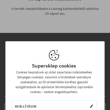
A termék visszaküldésére a csomag kézhezvételétől számítva
30 napod van.
Hírlevél
Iratkozz fel hírlevelünkre és értesülj az elsők között új termékeinkről
Supersklep cookies
és kedvezményeinkről!
Ráadásul kapsz egy -5% kedvezménykódot az egész
Cookies használunk az oldal zavartalan működéséhez
rendelésedre!
(lényeges cookies), valamint a hirdetések személyre
szabásához, az Ön érdeklődési köréhez igazodó
szolgáltatások és ajánlatok létrehozásához (opcionális
Az e-mail címed
cookies – ezeket engedélyezheti).
BEÁLLÍTÁSOK
FELIRATKOZÁS