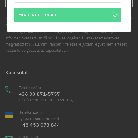
MINDENT ELFOGAD
Az Ön személyes adatainak kezelője a COOL SPORT DISTRIBUTION SP Z
O O, székhelye: Modlniczka, ul. Handlowców 2. Személyes adatait
marketing célokból kezelik. Joga van tudni, hogy az eladó milyen
információkat tart Önről nyilván, és jogában áll ezeket az adatokat
megváltoztatni, valamint írásban kifejezésre juttatni egyet nem értését
adatai feldolgozásával kapcsolatban.
Kapcsolat
Telefonszám
+36 30 871-5757
Hétfő-Péntek: 8:00 - 16:00-ig
Telefonszám
(українською мовою)
+48 453 073 844
E-mail cím