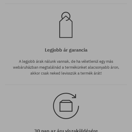
Legjobb ár garancia
A legjobb árak nálunk vannak, de ha véletlenül egy más
webáruházban megtalálnád a termékünket alacsonyabb áron,
akkor csak neked levisszük a termék árát!
30 nap az áru viszaküldésére