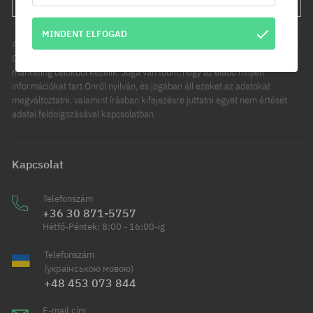
MINDENT ELFOGAD
Az Ön személyes adatainak kezelője a COOL SPORT DISTRIBUTION SP Z
O O, székhelye: Modlniczka, ul. Handlowców 2. Személyes adatait
marketing célokból kezelik. Joga van tudni, hogy az eladó milyen
információkat tart Önről nyilván, és jogában áll ezeket az adatokat
megváltoztatni, valamint írásban kifejezésre juttatni egyet nem értését
adatai feldolgozásával kapcsolatban.
Kapcsolat
Telefonszám
+36 30 871-5757
Hétfő-Péntek: 8:00 - 16:00-ig
Telefonszám
(українською мовою)
+48 453 073 844
E-mail cím