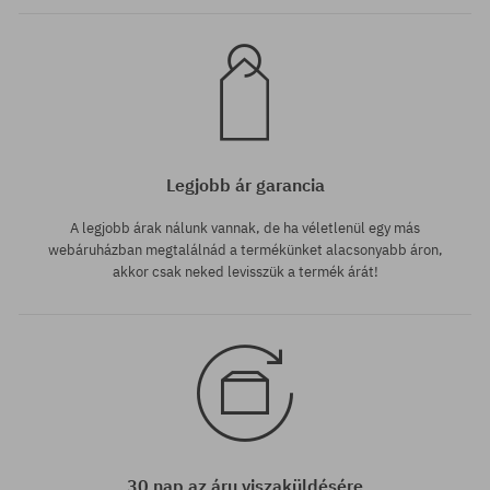
Legjobb ár garancia
A legjobb árak nálunk vannak, de ha véletlenül egy más
webáruházban megtalálnád a termékünket alacsonyabb áron,
akkor csak neked levisszük a termék árát!
30 nap az áru viszaküldésére