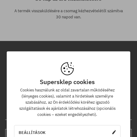
A termék visszaküldésére a csomag kézhezvételétől számítva
30 napod van.
Hírlevél
Iratkozz fel hírlevelünkre és értesülj az elsők között új termékeinkről
Supersklep cookies
és kedvezményeinkről!
Ráadásul kapsz egy -5% kedvezménykódot az egész
Cookies használunk az oldal zavartalan működéséhez
rendelésedre!
(lényeges cookies), valamint a hirdetések személyre
szabásához, az Ön érdeklődési köréhez igazodó
szolgáltatások és ajánlatok létrehozásához (opcionális
Az e-mail címed
cookies – ezeket engedélyezheti).
BEÁLLÍTÁSOK
FELIRATKOZÁS