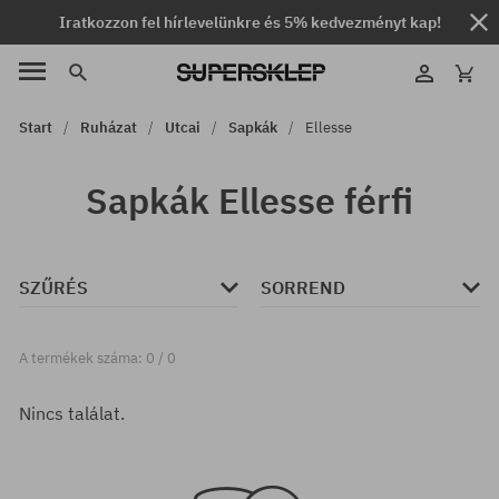
Iratkozzon fel hírlevelünkre és 5% kedvezményt kap!
Start
Ruházat
Utcai
Sapkák
Ellesse
Sapkák Ellesse férfi
SZŰRÉS
SORREND
A termékek száma: 0 / 0
Nincs találat.