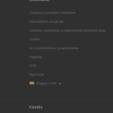
Általános Szerződési Feltételek
Adatvédelmi irányelvek
Szállítás, kézbesítés, a megrendelés teljesítési ideje
Fizetés
Áru visszaküldése, panaszkezelés
Segítség
GYIK
Kapcsolat
Magyar / HUF
Fizetés