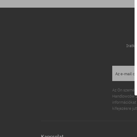
Iratko
Az e-mail c
Az Ön személy
Handlowców 2.
információkat 
kifejezésre ju
Kapcsolat