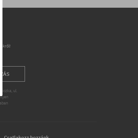
inkről!
OZÁS
iczka, ul.
ilyen
ásban
Csatlakozz hozzánk