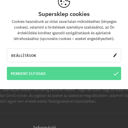
Supersklep cookies
Cookies használunk az oldal zavartalan működéséhez (lényeges
Hírlevél
cookies), valamint a hirdetések személyre szabásához, az Ön
érdeklődési köréhez igazodó szolgáltatások és ajánlatok
létrehozásához (opcionális cookies – ezeket engedélyezheti).
zz fel hírlevelünkre és értesülj az elsők között új termékeinkről és kedvezménye
Ráadásul kapsz egy -5% kedvezménykódot az egész rendelésedre!
BEÁLLÍTÁSOK
FELIRATK
ímed
MINDENT ELFOGAD
es adatainak kezelője a COOL SPORT DISTRIBUTION SP Z O O, székhelye: Modln
 Személyes adatait marketing célokból kezelik. Joga van tudni, hogy az eladó m
tart Önről nyilván, és jogában áll ezeket az adatokat megváltoztatni, valamint ír
ttatni egyet nem értését adatai feldolgozásával kapcsolatban.
Információ