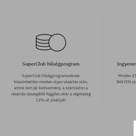
SuperClub hűségprogram
Ingyenes
SuperClub hűségprogramunknak
Minden 25
köszönhetően minden olyan vásárlás után,
INGYEN szá
amire nem jár kedvezmény, a számládon a
vásárlás összegétől függően akár a végösszeg
12%-át jóváírjuk!