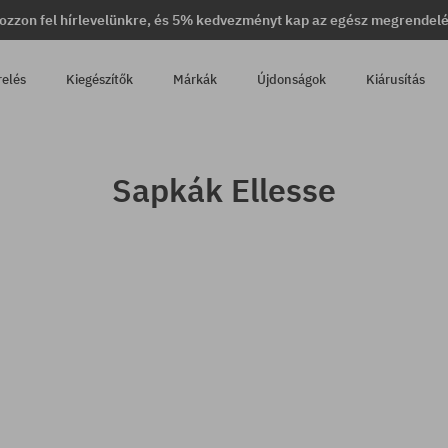
ozzon fel hírlevelünkre, és 5% kedvezményt kap az egész megrendel
relés
Kiegészítők
Márkák
Újdonságok
Kiárusítás
Sapkák Ellesse