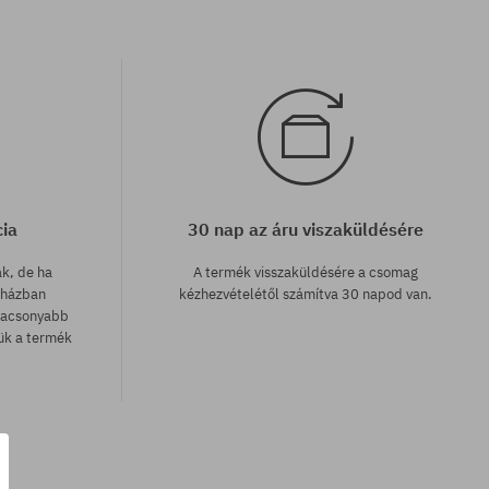
cia
30 nap az áru viszaküldésére
ak, de ha
A termék visszaküldésére a csomag
uházban
kézhezvételétől számítva 30 napod van.
lacsonyabb
zük a termék