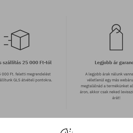
 szállítás 25 000 Ft-tól
Legjobb ár garan
 000 Ft. feletti megrendelést
A legjobb árak nálunk vann
llítunk GLS átvételi pontokra.
véletlenül egy más webár
megtalálnád a termékünket a
áron, akkor csak neked leviss
árát!