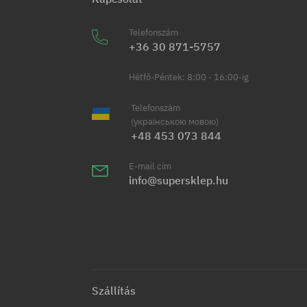
Telefonszám
+36 30 871-5757
Hétfő-Péntek: 8:00 - 16:00-ig
Telefonszám
(українською мовою)
+48 453 073 844
E-mail cím
info@supersklep.hu
Szállítás