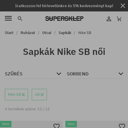
Iratkozzon fel hírlevelünkre és 5% kedvezményt kap!
Start
Ruházat
Utcai
Sapkák
Nike SB
Sapkák Nike SB női
SZŰRÉS
SORREND
Nike SB
női
A termékek száma: 12 / 12
New
New