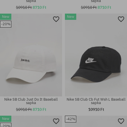
sapka
sapka
10910 Ft
8710 Ft
10910 Ft
8710 Ft
New
New
-20%
univerzális méret
univerzális méret
Nike SB Club Just Do It Baseball
Nike SB Club Cb Fut Wsh L Baseball
sapka
sapka
10910 Ft
8710 Ft
10910 Ft
New
-42%
-20%