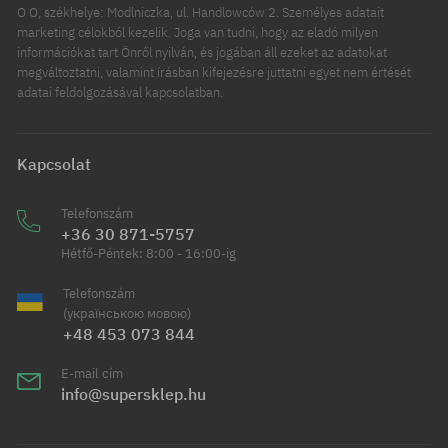
O O, székhelye: Modlniczka, ul. Handlowców 2. Személyes adatait
marketing célokból kezelik. Joga van tudni, hogy az eladó milyen
információkat tart Önről nyilván, és jogában áll ezeket az adatokat
megváltoztatni, valamint írásban kifejezésre juttatni egyet nem értését
adatai feldolgozásával kapcsolatban.
Kapcsolat
Telefonszám
+36 30 871-5757
Hétfő-Péntek: 8:00 - 16:00-ig
Telefonszám
(українською мовою)
+48 453 073 844
E-mail cím
info@supersklep.hu