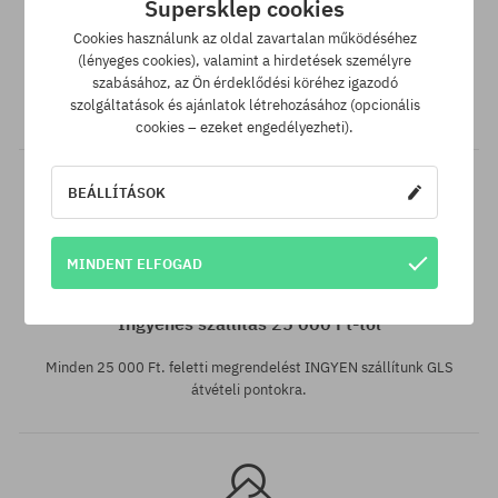
Supersklep cookies
SuperClub hűségprogram
Cookies használunk az oldal zavartalan működéséhez
(lényeges cookies), valamint a hirdetések személyre
SuperClub hűségprogramunknak köszönhetően minden olyan
szabásához, az Ön érdeklődési köréhez igazodó
vásárlás után, amire nem jár kedvezmény, a számládon a
szolgáltatások és ajánlatok létrehozásához (opcionális
vásárlás összegétől függően akár a végösszeg 12%-át jóváírjuk!
cookies – ezeket engedélyezheti).
BEÁLLÍTÁSOK
MINDENT ELFOGAD
Elérhető méretek:
Elérhető méretek:
M-L
M-L
Ingyenes szállítás 25 000 Ft-tól
Minden 25 000 Ft. feletti megrendelést INGYEN szállítunk GLS
átvételi pontokra.