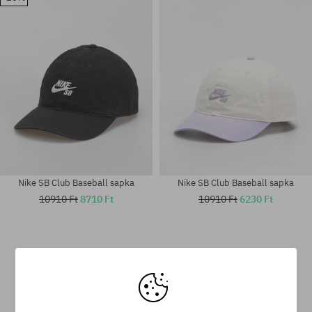
univerzális méret
univerzális méret
Nike SB Club Baseball sapka
Nike SB Club Baseball sapka
10910 Ft
8710 Ft
10910 Ft
6230 Ft
Elérhető méretek:
univerzális méret
M-L