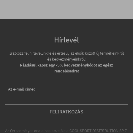
Hírlevél
Iratkozz fel hírlevelünkre és értesülj az elsők között új termékeinkről
és kedvezményeinkről!
Ráadásul kapsz egy -5% kedvezménykódot az egész
rendelésedre!
Az e-mail címed
FELIRATKOZÁS
Az Ön személyes adatainak kezelője a COOL SPORT DISTRIBUTION SP Z