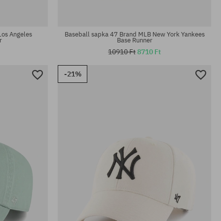
univerzális méret
Los Angeles
Baseball sapka 47 Brand MLB New York Yankees
r
Base Runner
10910 Ft
8710 Ft
-21%