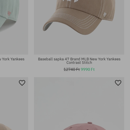
univerzális méret
 York Yankees
Baseball sapka 47 Brand MLB New York Yankees
Contrast Stitch
12740 Ft
9990 Ft