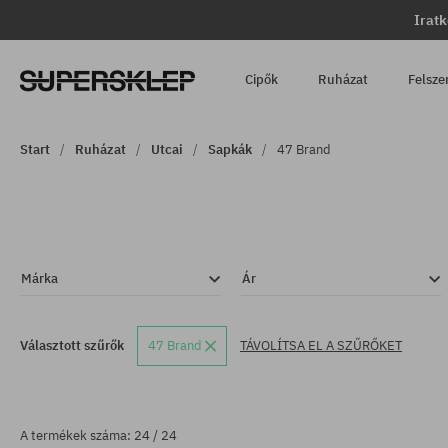
Iratk
Cipők
Ruházat
Felsze
Start
Ruházat
Utcai
Sapkák
47 Brand
Márka
Ár
Választott szűrők
47 Brand
TÁVOLÍTSA EL A SZŰRŐKET
A termékek száma: 24 / 24