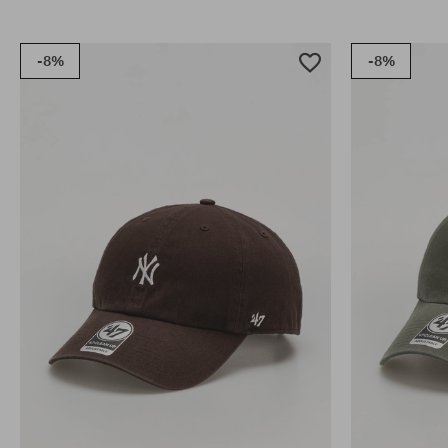
-8%
-8%