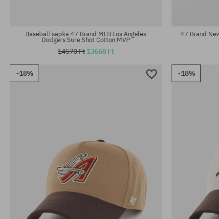
univerzális méret
univerzális m
Baseball sapka 47 Brand MLB Los Angeles
47 Brand New
Dodgers Sure Shot Cotton MVP
14570 Ft
13660 Ft
-18%
-18%