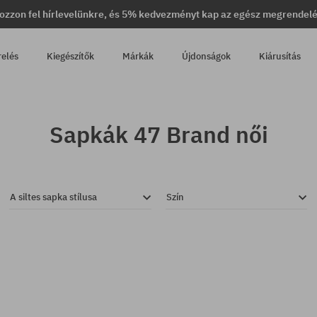
ozzon fel hírlevelünkre, és 5% kedvezményt kap az egész megrendel
relés
Kiegészítők
Márkák
Újdonságok
Kiárusítás
Sapkák 47 Brand női
A siltes sapka stílusa
Szín