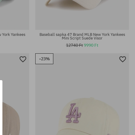
univerzális méret
 York Yankees
Baseball sapka 47 Brand MLB New York Yankees
Mini Script Suede Visor
12740 Ft
9990 Ft
-23%