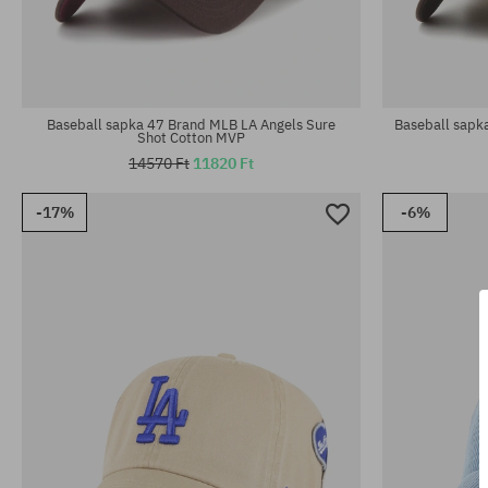
univerzális méret
univerzális m
Baseball sapka 47 Brand MLB LA Angels Sure
Baseball sapka
Shot Cotton MVP
14570 Ft
11820 Ft
-17%
-6%