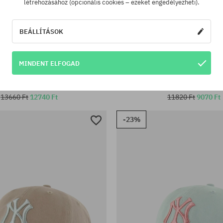
létrehozásához (opcionális cookies – ezeket engedélyezheti).
BEÁLLÍTÁSOK
éret
univerzális méret
MINDENT ELFOGAD
ka 47 Brand MLB New York Yankees
Baseball sapka 47 Brand MLB 
Cord Base Runner
Ballpark
13660 Ft
12740 Ft
11820 Ft
9070 Ft
-23%