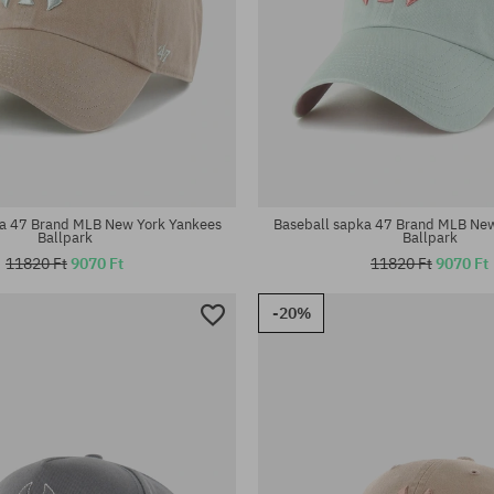
éret
univerzális méret
ka 47 Brand MLB New York Yankees
Baseball sapka 47 Brand MLB New
Ballpark
Ballpark
11820 Ft
9070 Ft
11820 Ft
9070 Ft
-20%