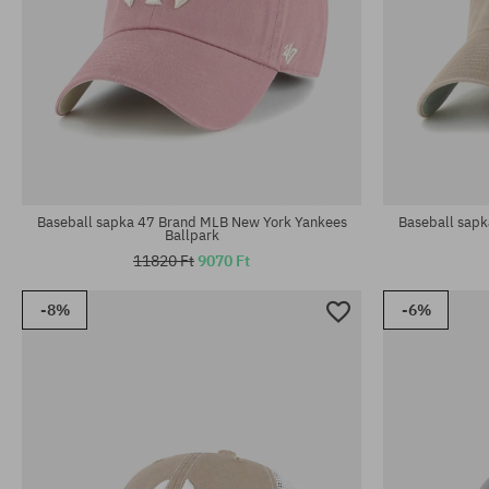
univerzális méret
univerzális m
Baseball sapka 47 Brand MLB New York Yankees
Baseball sap
Ballpark
11820 Ft
9070 Ft
-8%
-6%