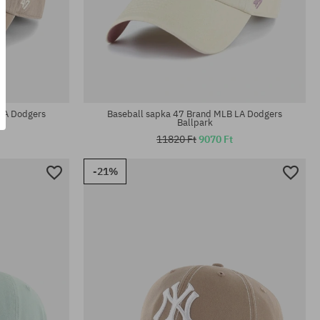
univerzális méret
LA Dodgers
Baseball sapka 47 Brand MLB LA Dodgers
Ballpark
11820 Ft
9070 Ft
-21%