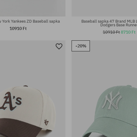
éret
univerzális méret
 York Yankees ZD Baseball sapka
Baseball sapka 47 Brand MLB 
Dodgers Base Runne
10910 Ft
10910 Ft
8710 Ft
-20%