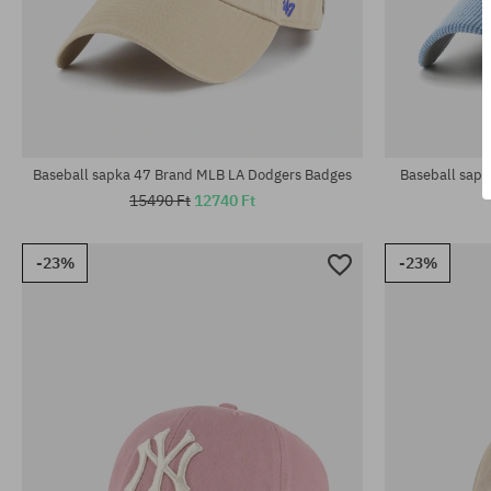
univerzális méret
univerzális m
Baseball sapka 47 Brand MLB LA Dodgers Badges
Baseball sap
15490 Ft
12740 Ft
-23%
-23%