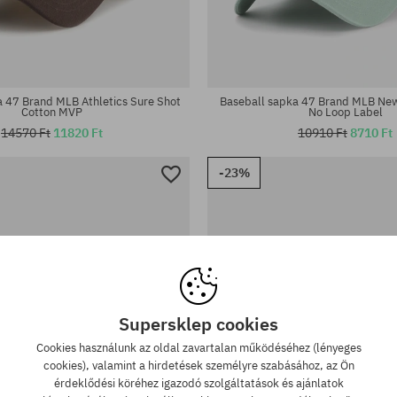
éret
univerzális méret
 47 Brand MLB Athletics Sure Shot
Baseball sapka 47 Brand MLB New
Cotton MVP
No Loop Label
14570 Ft
11820 Ft
10910 Ft
8710 Ft
-23%
Supersklep cookies
Cookies használunk az oldal zavartalan működéséhez (lényeges
cookies), valamint a hirdetések személyre szabásához, az Ön
érdeklődési köréhez igazodó szolgáltatások és ajánlatok