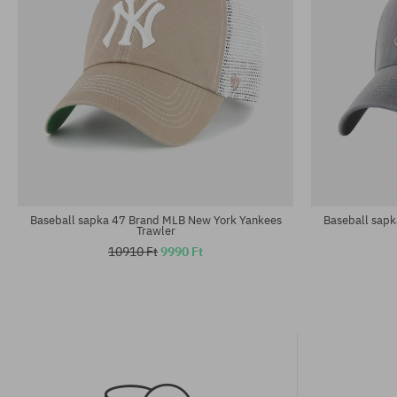
univerzális méret
univerzális m
Baseball sapka 47 Brand MLB New York Yankees
Baseball sap
Trawler
10910 Ft
9990 Ft