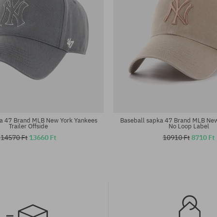
éret
univerzális méret
ka 47 Brand MLB New York Yankees
Baseball sapka 47 Brand MLB New
Trailer Offside
No Loop Label
14570 Ft
13660 Ft
10910 Ft
8710 Ft