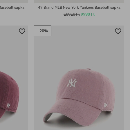
aseball sapka
47 Brand MLB New York Yankees Baseball sapka
10910 Ft
9990 Ft
-20%