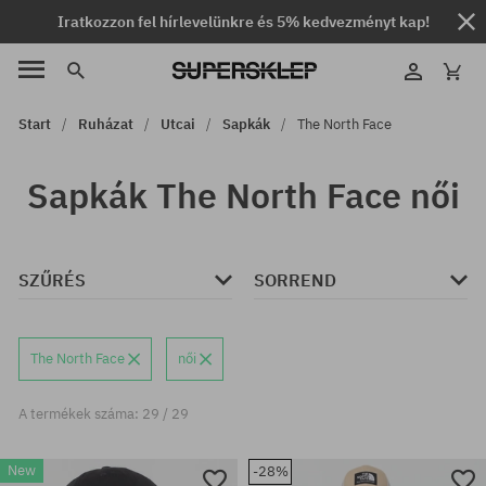
Iratkozzon fel hírlevelünkre és 5% kedvezményt kap!
Start
Ruházat
Utcai
Sapkák
The North Face
Sapkák The North Face női
SZŰRÉS
SORREND
The North Face
női
A termékek száma: 29 / 29
New
-28%