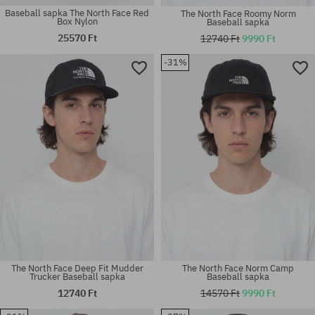
Baseball sapka The North Face Red
The North Face Roomy Norm
Box Nylon
Baseball sapka
25570 Ft
12740 Ft
9990 Ft
-31%
univerzális méret
univerzális méret
The North Face Deep Fit Mudder
The North Face Norm Camp
Trucker Baseball sapka
Baseball sapka
12740 Ft
14570 Ft
9990 Ft