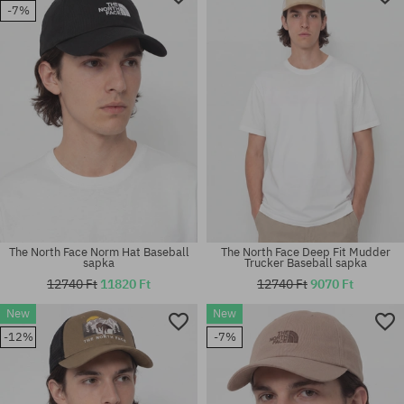
-7%
The North Face Norm Hat Baseball
The North Face Deep Fit Mudder
sapka
Trucker Baseball sapka
12740 Ft
11820 Ft
12740 Ft
9070 Ft
New
New
-12%
-7%