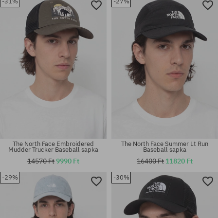
-31%
-27%
univerzális méret
univerzális méret
The North Face Embroidered
The North Face Summer Lt Run
Mudder Trucker Baseball sapka
Baseball sapka
14570 Ft
9990 Ft
16400 Ft
11820 Ft
-29%
-30%
univerzális méret
univerzális méret