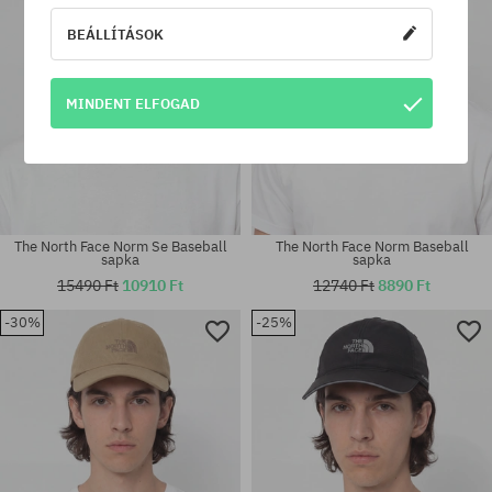
BEÁLLÍTÁSOK
MINDENT ELFOGAD
The North Face Norm Se Baseball
The North Face Norm Baseball
sapka
sapka
15490 Ft
10910 Ft
12740 Ft
8890 Ft
-30%
-25%
univerzális méret
univerzális méret