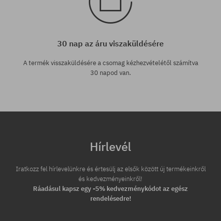
30 nap az áru viszaküldésére
A termék visszaküldésére a csomag kézhezvételétől számítva
30 napod van.
Hírlevél
Iratkozz fel hírlevelünkre és értesülj az elsők között új termékeinkről
és kedvezményeinkről!
Ráadásul kapsz egy -5% kedvezménykódot az egész
rendelésedre!