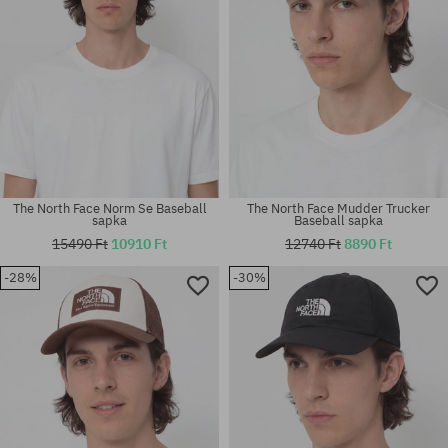
The North Face Norm Se Baseball
The North Face Mudder Trucker
sapka
Baseball sapka
15490 Ft
10910 Ft
12740 Ft
8890 Ft
-28%
-30%
univerzális méret
univerzális méret