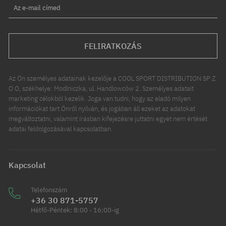
Az e-mail címed
FELIRATKOZÁS
Az Ön személyes adatainak kezelője a COOL SPORT DISTRIBUTION SP Z
O O, székhelye: Modlniczka, ul. Handlowców 2. Személyes adatait
marketing célokból kezelik. Joga van tudni, hogy az eladó milyen
információkat tart Önről nyilván, és jogában áll ezeket az adatokat
megváltoztatni, valamint írásban kifejezésre juttatni egyet nem értését
adatai feldolgozásával kapcsolatban.
Kapcsolat
Telefonszám
+36 30 871-5757
Hétfő-Péntek: 8:00 - 16:00-ig