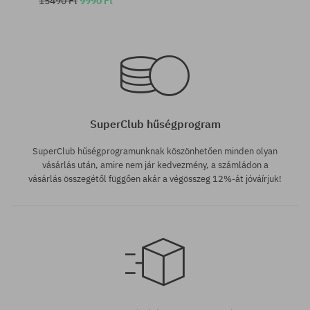
15490 Ft
9990 Ft
univerzális méret
univerzális méret
SuperClub hűségprogram
SuperClub hűségprogramunknak köszönhetően minden olyan
vásárlás után, amire nem jár kedvezmény, a számládon a
vásárlás összegétől függően akár a végösszeg 12%-át jóváírjuk!
univerzális méret