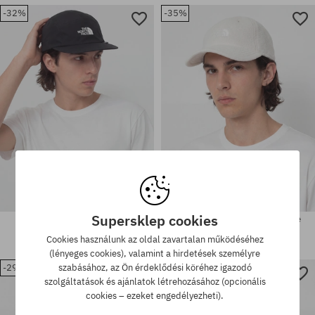
-32%
-35%
univerzális méret
univerzális méret
Supersklep cookies
The North Face Gtx Ballcap
Baseball sapka The North Face
Baseball sapka
Denali Norm
Cookies használunk az oldal zavartalan működéséhez
22820 Ft
15490 Ft
15490 Ft
9990 Ft
(lényeges cookies), valamint a hirdetések személyre
-29%
-30%
szabásához, az Ön érdeklődési köréhez igazodó
szolgáltatások és ajánlatok létrehozásához (opcionális
univerzális méret
univerzális méret
cookies – ezeket engedélyezheti).