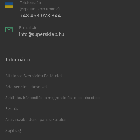
Telefonszám
(українською мовою)
+48 453 073 844
E-mail cím
info@supersklep.hu
Információ
Általános Szerződési Feltételek
Adatvédelmi irányelvek
Szállítás, kézbesítés, a megrendelés teljesítési ideje
Fizetés
Áru visszaküldése, panaszkezelés
Segítség