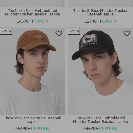
The North Face Embroidered
The North Face Mudder Trucker
Mudder Trucker Baseball sapka
Baseball sapka
14570 Ft
9990 Ft
12740 Ft
8890 Ft
-29%
-25%
univerzális méret
univerzális méret
The North Face Norm Se Baseball
The North Face Embroidered
sapka
Mudder Trucker Baseball sapka
15490 Ft
10910 Ft
14570 Ft
10910 Ft