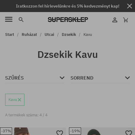
Iratkozzon fel hírlevelünkre és 5% kedvezményt kap!
Start
Ruházat
Utcai
Dzsekik
Kavu
Dzsekik Kavu
SZŰRÉS
SORREND
Kavu
A termékek száma: 4 / 4
-37%
-19%