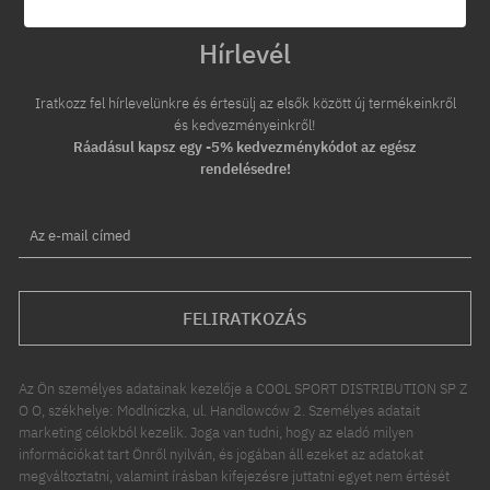
Hírlevél
Iratkozz fel hírlevelünkre és értesülj az elsők között új termékeinkről
és kedvezményeinkről!
Ráadásul kapsz egy -5% kedvezménykódot az egész
rendelésedre!
Az e-mail címed
FELIRATKOZÁS
Az Ön személyes adatainak kezelője a COOL SPORT DISTRIBUTION SP Z
O O, székhelye: Modlniczka, ul. Handlowców 2. Személyes adatait
marketing célokból kezelik. Joga van tudni, hogy az eladó milyen
információkat tart Önről nyilván, és jogában áll ezeket az adatokat
megváltoztatni, valamint írásban kifejezésre juttatni egyet nem értését