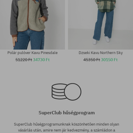
Polár pulóver Kavu Pinesdale
Dzseki Kavu Northern Sky
51220 Ft
34730 Ft
45350 Ft
30150 Ft
Elérhető méretek:
Elérhető méretek:
XL
XL
SuperClub hűségprogram
SuperClub hűségprogramunknak köszönhetően minden olyan
vásárlás után, amire nem jár kedvezmény, a számládon a