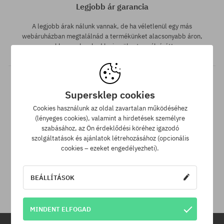
Legjobb ár garancia
A legjobb árak nálunk vannak, de ha véletlenül egy más
webáruházban megtalálnád a termékünket alacsonyabb áron,
akkor csak neked levisszük a termék árát!
Supersklep cookies
Cookies használunk az oldal zavartalan működéséhez
(lényeges cookies), valamint a hirdetések személyre
szabásához, az Ön érdeklődési köréhez igazodó
szolgáltatások és ajánlatok létrehozásához (opcionális
30 nap az áru viszaküldésére
cookies – ezeket engedélyezheti).
A termék visszaküldésére a csomag kézhezvételétől számítva
30 napod van.
BEÁLLÍTÁSOK
MINDENT ELFOGAD