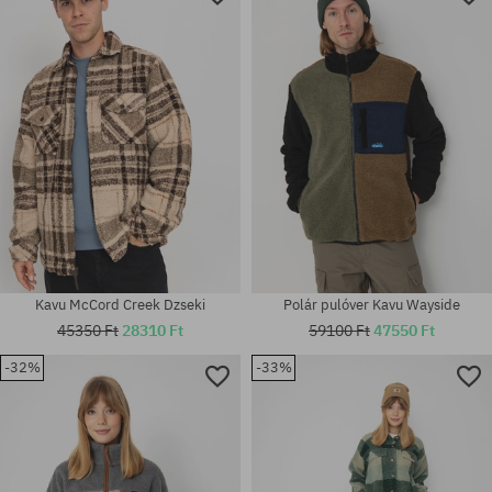
Kavu McCord Creek Dzseki
Polár pulóver Kavu Wayside
45350 Ft
28310 Ft
59100 Ft
47550 Ft
-32%
-33%