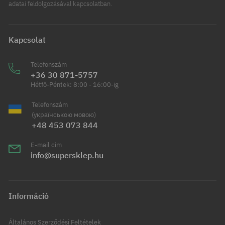
adatai feldolgozásával kapcsolatban.
Kapcsolat
Telefonszám
+36 30 871-5757
Hétfő-Péntek: 8:00 - 16:00-ig
Telefonszám
(українською мовою)
+48 453 073 844
E-mail cím
info@supersklep.hu
Információ
Általános Szerződési Feltételek