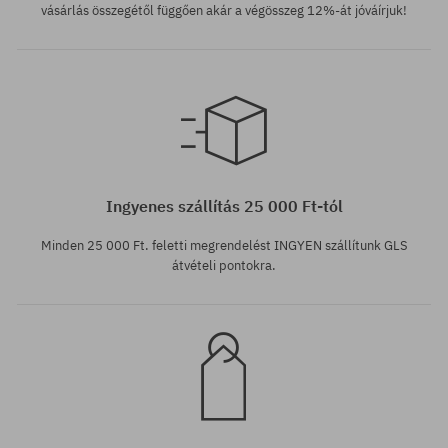
vásárlás összegétől függően akár a végösszeg 12%-át jóváírjuk!
Elérhető méretek:
Elérhető méretek:
XS
S
Ingyenes szállítás 25 000 Ft-tól
Minden 25 000 Ft. feletti megrendelést INGYEN szállítunk GLS
átvételi pontokra.