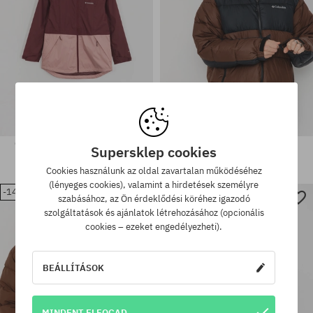
Columbia Inner Limits III Wmn
Dzseki Columbia Pike Lake II
Supersklep cookies
Dzseki
Hooded
48470 Ft
30150 Ft
75950 Ft
72290 Ft
Cookies használunk az oldal zavartalan működéséhez
(lényeges cookies), valamint a hirdetések személyre
-14%
-37%
Elérhető méretek:
Elérhető méretek:
szabásához, az Ön érdeklődési köréhez igazodó
M
S; M
szolgáltatások és ajánlatok létrehozásához (opcionális
cookies – ezeket engedélyezheti).
BEÁLLÍTÁSOK
MINDENT ELFOGAD