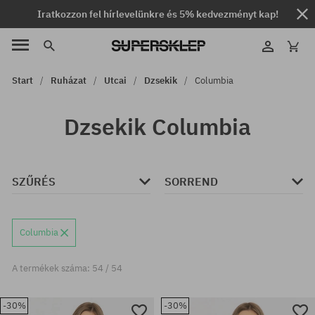
Iratkozzon fel hírlevelünkre és 5% kedvezményt kap!
Start
Ruházat
Utcai
Dzsekik
Columbia
Dzsekik Columbia
SZŰRÉS
SORREND
Columbia
A termékek száma: 54 / 54
-30%
-30%