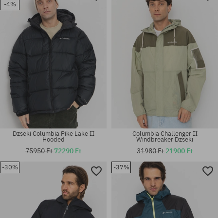
-4%
M; XL
M
Dzseki Columbia Pike Lake II
Columbia Challenger II
Hooded
Windbreaker Dzseki
75950 Ft
72290 Ft
31980 Ft
21900 Ft
-30%
-37%
Elérhető méretek:
Elérhető méretek:
L
M; L; XL