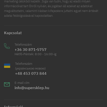
marketing célokból kezelik. Joga van tudni, hogy az eladó milyen
információkat tart Önről nyilván, és jogában áll ezeket az adatokat
megváltoztatni, valamint írásban kifejezésre juttatni egyet nem értését
adatai feldolgozásával kapcsolatban.
Kapcsolat
Telefonszám
+36 30 871-5757
Hétfő-Péntek: 8:00 - 16:00-ig
Telefonszám
(українською мовою)
+48 453 073 844
E-mail cím
info@supersklep.hu
Információ