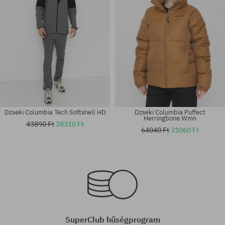
Dzseki Columbia Tech Softshell HD
Dzseki Columbia Puffect
Herringbone Wmn
43890 Ft
28310 Ft
64040 Ft
31060 Ft
Elérhető méretek:
Elérhető méretek:
XS; M
M; L; XL
SuperClub hűségprogram