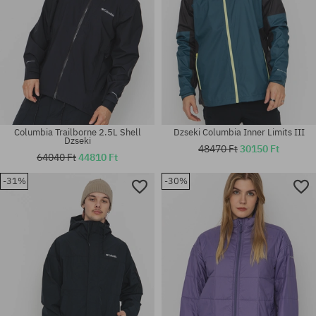
Columbia Trailborne 2.5L Shell
Dzseki Columbia Inner Limits III
Dzseki
48470 Ft
30150 Ft
64040 Ft
44810 Ft
-31%
-30%
Elérhető méretek:
Elérhető méretek:
S; L; XL
XL