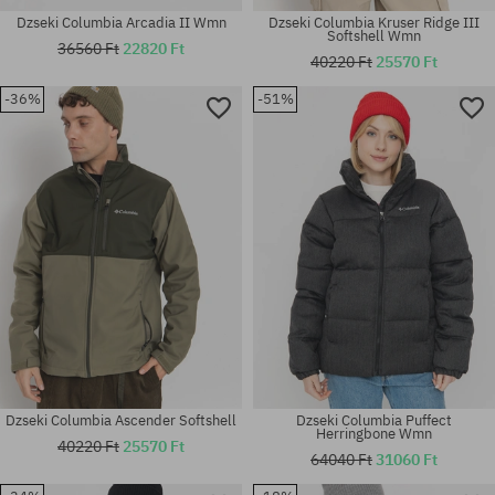
Dzseki Columbia Arcadia II Wmn
Dzseki Columbia Kruser Ridge III
Softshell Wmn
36560 Ft
22820 Ft
40220 Ft
25570 Ft
-36%
-51%
Elérhető méretek:
Elérhető méretek:
L
S; M
Dzseki Columbia Ascender Softshell
Dzseki Columbia Puffect
Herringbone Wmn
40220 Ft
25570 Ft
64040 Ft
31060 Ft