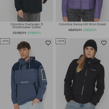
Columbia Challenger II
Columbia Sienna Hill Wmn Dzseki
Windbreaker Dzseki
48470 Ft
33810 Ft
31980 Ft
21900 Ft
-30%
-30%
Elérhető méretek:
Elérhető méretek:
M; XL
M; XL