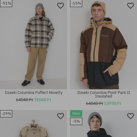
-51%
-15%
Elérhető méretek:
Elérhető méretek:
M; L; XL
XL
Dzseki Columbia Puffect Novelty
Dzseki Columbia Point Park II
Insulated
64040 Ft
31060 Ft
64040 Ft
53970 Ft
New
-29%
Elérhető méretek:
Elérhető méretek:
-5%
S
M