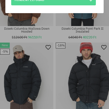
Dzseki Columbia Wallowa Down
Dzseki Columbia Point Park II
Hooded
Insulated
112600 Ft
96110 Ft
64040 Ft
40220 Ft
New
-18%
Elérhető méretek:
Elérhető méretek:
-5%
S
S; XL