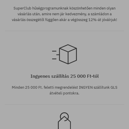
SuperClub hűségprogramunknak köszönhetően minden olyan
vásárlás után, amire nem jár kedvezmény, a számládon a
vásárlás összegétől függően akár a végösszeg 12%-át jóváírjuk!
Elérhető méretek:
Elérhető méretek:
M; L; XL
XS; S; M
Ingyenes szállítás 25 000 Ft-tól
Minden 25 000 Ft. feletti megrendelést INGYEN szállítunk GLS
átvételi pontokra.