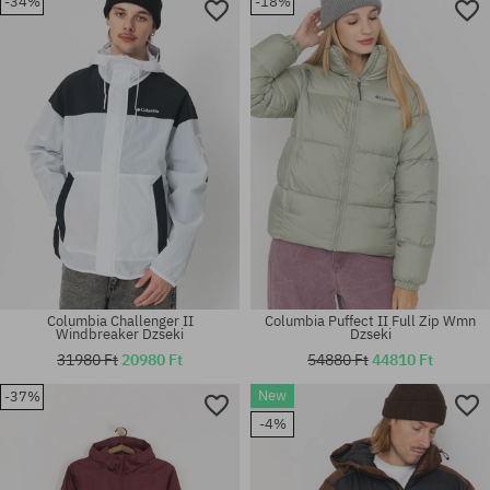
-34%
-18%
Elérhető méretek:
Elérhető méretek:
S
S; M
Columbia Challenger II
Columbia Puffect II Full Zip Wmn
Windbreaker Dzseki
Dzseki
31980 Ft
20980 Ft
54880 Ft
44810 Ft
New
-37%
Elérhető méretek:
Elérhető méretek:
-4%
M
XS; S