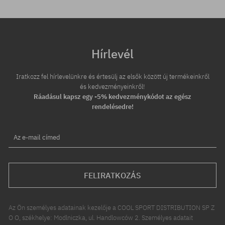
Hírlevél
Iratkozz fel hírlevelünkre és értesülj az elsők között új termékeinkről
és kedvezményeinkről!
Ráadásul kapsz egy -5% kedvezménykódot az egész
rendelésedre!
Az e-mail címed
FELIRATKOZÁS
Az Ön személyes adatainak kezelője a COOL SPORT DISTRIBUTION SP Z
O O, székhelye: Modlniczka, ul. Handlowców 2. Személyes adatait