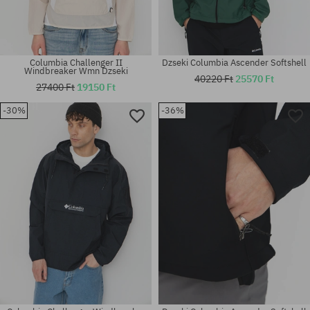
Columbia Challenger II
Dzseki Columbia Ascender Softshell
Windbreaker Wmn Dzseki
40220 Ft
25570 Ft
27400 Ft
19150 Ft
-30%
-36%
Elérhető méretek:
Elérhető méretek:
M; L; XL
M; XL