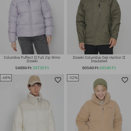
Columbia Puffect II Full Zip Wmn
Dzseki Columbia Oak Harbor II
Dzseki
Insulated
54880 Ft
34730 Ft
80540 Ft
69540 Ft
-68%
-32%
Elérhető méretek:
Elérhető méretek:
XS; S
XL