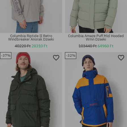
Columbia Riptide II Retro
Columbia Amaze Puff Mid Hooded
Windbreaker Anorak Dzseki
Wmn Dzseki
40220 Ft
28310 Ft
103440 Ft
64960 Ft
-37%
-32%
Elérhető méretek:
Elérhető méretek:
XS; S; M
M