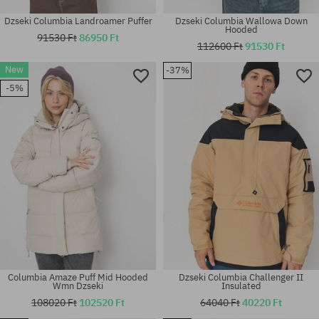
Dzseki Columbia Landroamer Puffer
Dzseki Columbia Wallowa Down
Hooded
91530 Ft
86950 Ft
112600 Ft
91530 Ft
New
-37%
Elérhető méretek:
Elérhető méretek:
-5%
M; L; XL
S; M; XL
Columbia Amaze Puff Mid Hooded
Dzseki Columbia Challenger II
Wmn Dzseki
Insulated
108020 Ft
102520 Ft
64040 Ft
40220 Ft