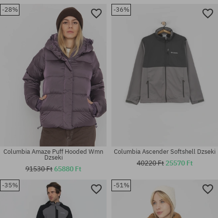
-28%
-36%
Elérhető méretek:
Elérhető méretek:
S; M; L; XL
M; L
Columbia Amaze Puff Hooded Wmn
Columbia Ascender Softshell Dzseki
Dzseki
40220 Ft
25570 Ft
91530 Ft
65880 Ft
-35%
-51%
Elérhető méretek:
Elérhető méretek:
M; L; XL
M; L; XL