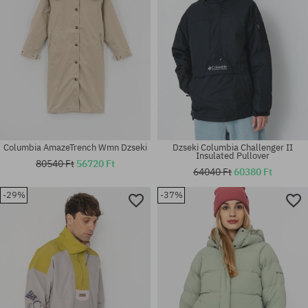
Columbia AmazeTrench Wmn Dzseki
Dzseki Columbia Challenger II
Insulated Pullover
80540 Ft
56720 Ft
64040 Ft
60380 Ft
-29%
-37%
Elérhető méretek:
Elérhető méretek:
M; L; XL
M