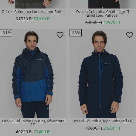
Dzseki Columbia Landroamer Puffer
Dzseki Columbia Challenger II
Insulated Pullover
91530 Ft
57630 Ft
64040 Ft
42970 Ft
-31%
-33%
Elérhető méretek:
Elérhető méretek:
M; L; XL
XS; S; M
Dzseki Columbia Pouring Adventure
Dzseki Columbia Tech Softshell HD
III
43890 Ft
29230 Ft
40220 Ft
27400 Ft