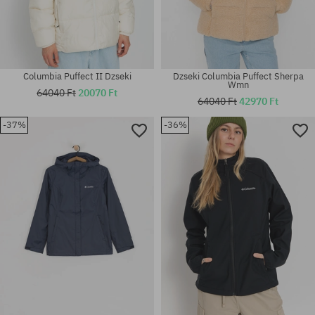
Columbia Puffect II Dzseki
Dzseki Columbia Puffect Sherpa
Wmn
64040 Ft
20070 Ft
64040 Ft
42970 Ft
-37%
-36%
Elérhető méretek:
Elérhető méretek:
XS; S; M
S