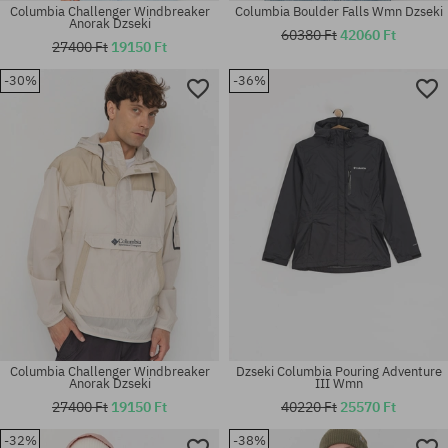
Columbia Challenger Windbreaker
Columbia Boulder Falls Wmn Dzseki
Anorak Dzseki
60380 Ft
42060 Ft
27400 Ft
19150 Ft
-30%
-36%
Elérhető méretek:
Elérhető méretek:
M
XS; S
Columbia Challenger Windbreaker
Dzseki Columbia Pouring Adventure
Anorak Dzseki
III Wmn
27400 Ft
19150 Ft
40220 Ft
25570 Ft
-32%
-38%