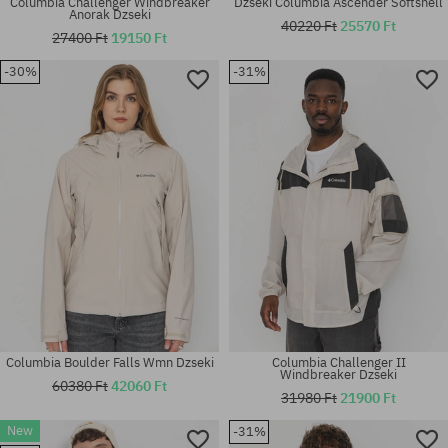
Columbia Challenger Windbreaker
Dzseki Columbia Ascender Softshell
Anorak Dzseki
40220 Ft
25570 Ft
27400 Ft
19150 Ft
-30%
-31%
Elérhető méretek:
Elérhető méretek:
XS
M
Columbia Boulder Falls Wmn Dzseki
Columbia Challenger II
Windbreaker Dzseki
60380 Ft
42060 Ft
31980 Ft
21900 Ft
New
-31%
Elérhető méretek:
Elérhető méretek: