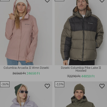
Elérhető méretek:
Elérhető méretek:
M; XL
S; M
Columbia Arcadia II Wmn Dzseki
Dzseki Columbia Pike Lake II
Hooded
36560 Ft
24650 Ft
72290 Ft
44810 Ft
-36%
-13%
Elérhető méretek:
Elérhető méretek:
L
XS; S