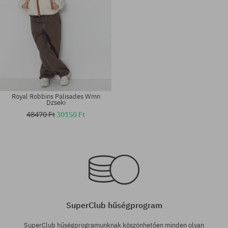
Royal Robbins Palisades Wmn
Dzseki
48470 Ft
30150 Ft
Elérhető méretek:
Elérhető méretek:
XL
XS
SuperClub hűségprogram
SuperClub hűségprogramunknak köszönhetően minden olyan