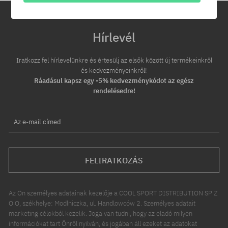
Hírlevél
Iratkozz fel hírlevelünkre és értesülj az elsők között új termékeinkről
és kedvezményeinkről!
Ráadásul kapsz egy -5% kedvezménykódot az egész
rendelésedre!
Az e-mail címed
FELIRATKOZÁS
Az Ön személyes adatainak kezelője a COOL SPORT DISTRIBUTION SP Z
O O, székhelye: Modlniczka, ul. Handlowców 2. Személyes adatait
marketing célokból kezelik. Joga van tudni, hogy az eladó milyen
információkat tart Önről nyilván, és jogában áll ezeket az adatokat