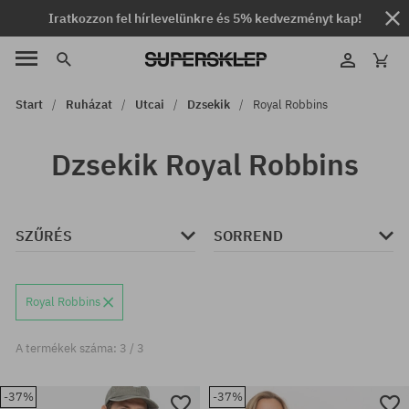
Iratkozzon fel hírlevelünkre és 5% kedvezményt kap!
Start
Ruházat
Utcai
Dzsekik
Royal Robbins
Dzsekik Royal Robbins
SZŰRÉS
SORREND
Royal Robbins
A termékek száma: 3 / 3
-37%
-37%