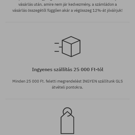
vásárlás után, amire nem jár kedvezmény, a számládon a
vásárlás összegétől függően akár a végösszeg 12%-át jóváírjuk!
Elérhető méretek:
XS; S
Ingyenes szállítás 25 000 Ft-tól
Minden 25 000 Ft. feletti megrendelést INGYEN szállítunk GLS
átvételi pontokra.