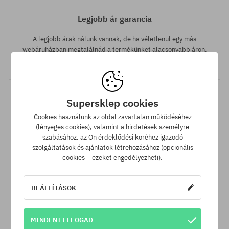
Legjobb ár garancia
A legjobb árak nálunk vannak, de ha véletlenül egy más
webáruházban megtalálnád a termékünket alacsonyabb áron,
akkor csak neked levisszük a termék árát!
Supersklep cookies
Cookies használunk az oldal zavartalan működéséhez
(lényeges cookies), valamint a hirdetések személyre
szabásához, az Ön érdeklődési köréhez igazodó
szolgáltatások és ajánlatok létrehozásához (opcionális
cookies – ezeket engedélyezheti).
30 nap az áru viszaküldésére
A termék visszaküldésére a csomag kézhezvételétől számítva
BEÁLLÍTÁSOK
30 napod van.
MINDENT ELFOGAD