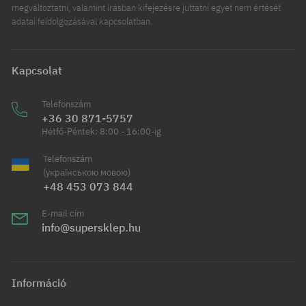
megváltoztatni, valamint írásban kifejezésre juttatni egyet nem értését
adatai feldolgozásával kapcsolatban.
Kapcsolat
Telefonszám
+36 30 871-5757
Hétfő-Péntek: 8:00 - 16:00-ig
Telefonszám
(українською мовою)
+48 453 073 844
E-mail cím
info@supersklep.hu
Információ