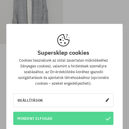
Santa Cruz Hideout Dzseki
Supersklep cookies
41140 Ft
16400 Ft
Cookies használunk az oldal zavartalan működéséhez
(lényeges cookies), valamint a hirdetések személyre
szabásához, az Ön érdeklődési köréhez igazodó
Elérhető méretek:
Elérhető méretek:
szolgáltatások és ajánlatok létrehozásához (opcionális
S
XL
cookies – ezeket engedélyezheti).
BEÁLLÍTÁSOK
SuperClub hűségprogram
SuperClub hűségprogramunknak köszönhetően minden olyan
MINDENT ELFOGAD
vásárlás után, amire nem jár kedvezmény, a számládon a
vásárlás összegétől függően akár a végösszeg 12%-át jóváírjuk!