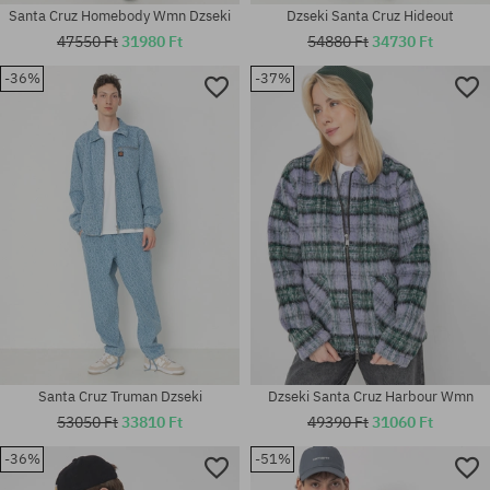
Santa Cruz Homebody Wmn Dzseki
Dzseki Santa Cruz Hideout
47550 Ft
31980 Ft
54880 Ft
34730 Ft
-36%
-37%
Elérhető méretek:
Elérhető méretek:
L
XS; S; M
Santa Cruz Truman Dzseki
Dzseki Santa Cruz Harbour Wmn
53050 Ft
33810 Ft
49390 Ft
31060 Ft
-36%
-51%