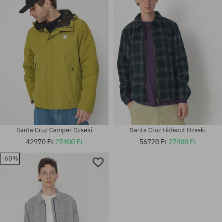
Elérhető méretek:
Elérhető méretek:
XS; S; M
M; L
Santa Cruz Camper Dzseki
Santa Cruz Hideout Dzseki
42970 Ft
27400 Ft
56720 Ft
27400 Ft
-60%
Elérhető méretek:
Elérhető méretek:
L; XL
XS; S; M