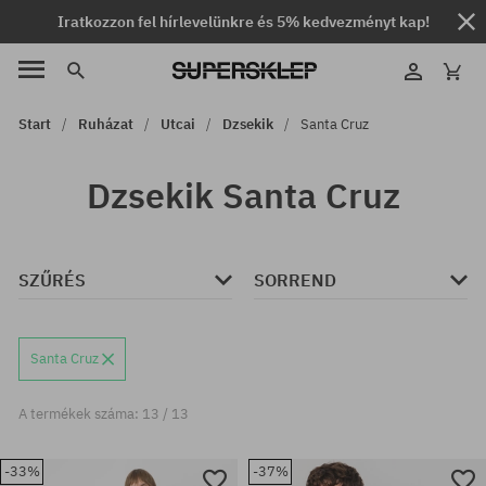
Iratkozzon fel hírlevelünkre és 5% kedvezményt kap!
Start
Ruházat
Utcai
Dzsekik
Santa Cruz
Dzsekik Santa Cruz
SZŰRÉS
SORREND
Santa Cruz
A termékek száma: 13 / 13
-33%
-37%