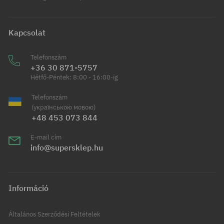
Kapcsolat
Telefonszám
+36 30 871-5757
Hétfő-Péntek: 8:00 - 16:00-ig
Telefonszám
(українською мовою)
+48 453 073 844
E-mail cím
info@supersklep.hu
Információ
Általános Szerződési Feltételek