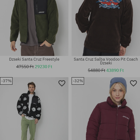
Dzseki Santa Cruz Freestyle
Santa Cruz Salba Voodoo Pit Coach
Dzseki
47550 Ft
29230 Ft
54880 Ft
43890 Ft
-37%
-32%
Elérhető méretek:
Elérhető méretek:
S
M; L; XXL