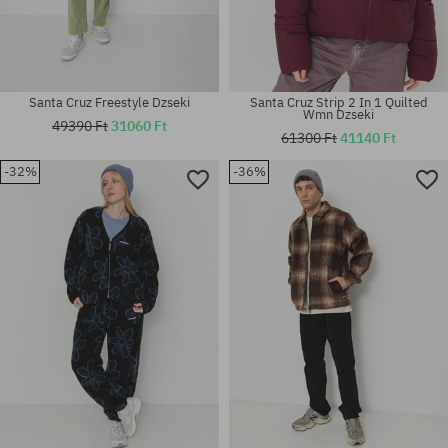
Santa Cruz Freestyle Dzseki
Santa Cruz Strip 2 In 1 Quilted
Wmn Dzseki
49390 Ft
31060 Ft
61300 Ft
41140 Ft
-32%
-36%
Elérhető méretek:
Elérhető méretek:
M
M; L; XL