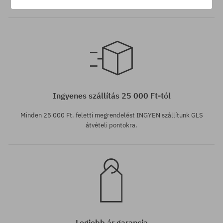
Elérhető méretek:
M; L
Ingyenes szállítás 25 000 Ft-tól
Minden 25 000 Ft. feletti megrendelést INGYEN szállítunk GLS
átvételi pontokra.
Legjobb ár garancia