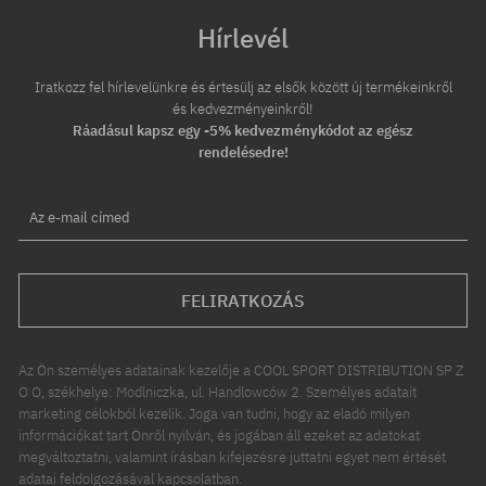
Hírlevél
Iratkozz fel hírlevelünkre és értesülj az elsők között új termékeinkről
és kedvezményeinkről!
Ráadásul kapsz egy -5% kedvezménykódot az egész
rendelésedre!
Az e-mail címed
FELIRATKOZÁS
Az Ön személyes adatainak kezelője a COOL SPORT DISTRIBUTION SP Z
O O, székhelye: Modlniczka, ul. Handlowców 2. Személyes adatait
marketing célokból kezelik. Joga van tudni, hogy az eladó milyen
információkat tart Önről nyilván, és jogában áll ezeket az adatokat
megváltoztatni, valamint írásban kifejezésre juttatni egyet nem értését
adatai feldolgozásával kapcsolatban.