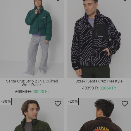
Santa Cruz Strip 2 In 1 Quilted
Dzseki Santa Cruz Freestyle
Wmn Dzseki
49390 Ft
31060 Ft
60380 Ft
40220 Ft
-38%
-20%