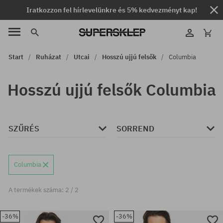
Iratkozzon fel hírlevelünkre és 5% kedvezményt kap!
Start
Ruházat
Utcai
Hosszú ujjú felsők
Columbia
Hosszú ujjú felsők Columbia
SZŰRÉS
SORREND
Columbia
A termékek száma: 2 / 2
-36%
-36%