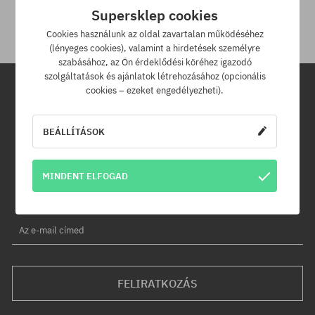
30 napod van.
Supersklep cookies
Cookies használunk az oldal zavartalan működéséhez
(lényeges cookies), valamint a hirdetések személyre
szabásához, az Ön érdeklődési köréhez igazodó
szolgáltatások és ajánlatok létrehozásához (opcionális
cookies – ezeket engedélyezheti).
Hírlevél
BEÁLLÍTÁSOK
Iratkozz fel hírlevelünkre és értesülj az elsők között új termékeinkről
és kedvezményeinkről!
Ráadásul kapsz egy -5% kedvezménykódot az egész
MINDENT ELFOGAD
rendelésedre!
Az e-mail címed
FELIRATKOZÁS