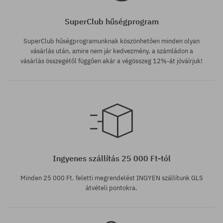
SuperClub hűségprogram
SuperClub hűségprogramunknak köszönhetően minden olyan
vásárlás után, amire nem jár kedvezmény, a számládon a
vásárlás összegétől függően akár a végösszeg 12%-át jóváírjuk!
Elérhető méretek:
Elérhető méretek:
M; L; XL
M; XL
Ingyenes szállítás 25 000 Ft-tól
Minden 25 000 Ft. feletti megrendelést INGYEN szállítunk GLS
átvételi pontokra.