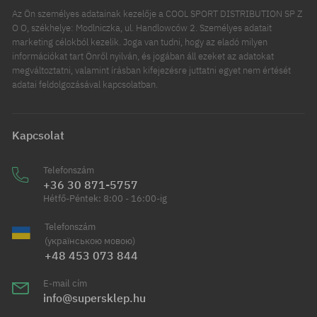
Az Ön személyes adatainak kezelője a COOL SPORT DISTRIBUTION SP Z
O O, székhelye: Modlniczka, ul. Handlowców 2. Személyes adatait
marketing célokból kezelik. Joga van tudni, hogy az eladó milyen
információkat tart Önről nyilván, és jogában áll ezeket az adatokat
megváltoztatni, valamint írásban kifejezésre juttatni egyet nem értését
adatai feldolgozásával kapcsolatban.
Kapcsolat
Telefonszám
+36 30 871-5757
Hétfő-Péntek: 8:00 - 16:00-ig
Telefonszám
(українською мовою)
+48 453 073 844
E-mail cím
info@supersklep.hu