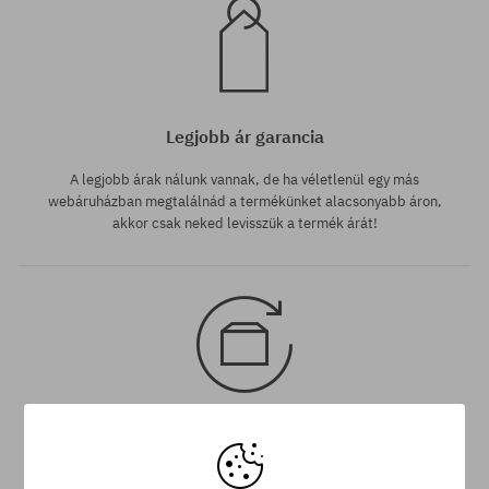
Legjobb ár garancia
A legjobb árak nálunk vannak, de ha véletlenül egy más
webáruházban megtalálnád a termékünket alacsonyabb áron,
akkor csak neked levisszük a termék árát!
30 nap az áru viszaküldésére
A termék visszaküldésére a csomag kézhezvételétől számítva