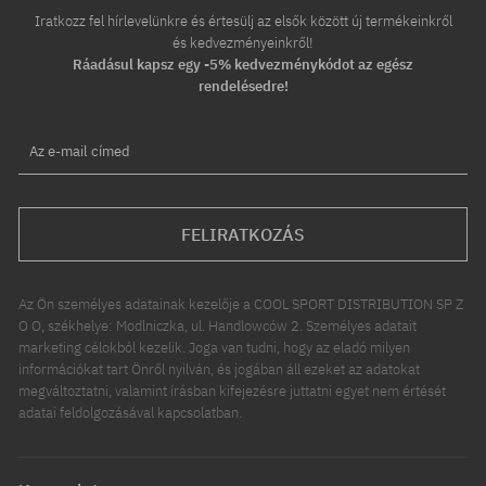
Iratkozz fel hírlevelünkre és értesülj az elsők között új termékeinkről
és kedvezményeinkről!
Ráadásul kapsz egy -5% kedvezménykódot az egész
rendelésedre!
Az e-mail címed
FELIRATKOZÁS
Az Ön személyes adatainak kezelője a COOL SPORT DISTRIBUTION SP Z
O O, székhelye: Modlniczka, ul. Handlowców 2. Személyes adatait
marketing célokból kezelik. Joga van tudni, hogy az eladó milyen
információkat tart Önről nyilván, és jogában áll ezeket az adatokat
megváltoztatni, valamint írásban kifejezésre juttatni egyet nem értését
adatai feldolgozásával kapcsolatban.