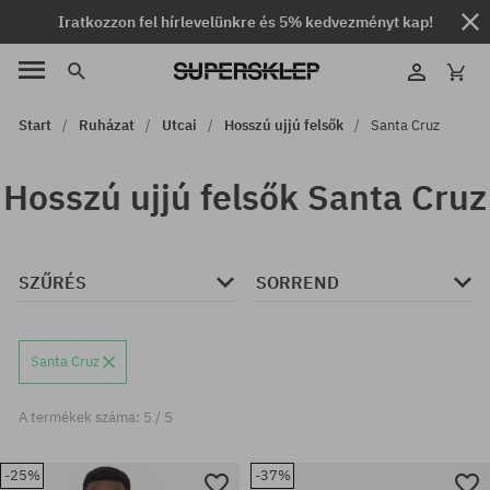
Iratkozzon fel hírlevelünkre és 5% kedvezményt kap!
Start
Ruházat
Utcai
Hosszú ujjú felsők
Santa Cruz
Hosszú ujjú felsők Santa Cruz
SZŰRÉS
SORREND
Santa Cruz
A termékek száma: 5 / 5
-25%
-37%