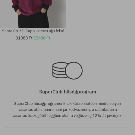
Santa Cruz Il Capo Hosszú ujjú felső
31980 Ft
15490 Ft
Elérhető méretek:
Elérhető méretek:
XL
XL
SuperClub hűségprogram
SuperClub hűségprogramunknak köszönhetően minden olyan
vásárlás után, amire nem jár kedvezmény, a számládon a
vásárlás összegétől függően akár a végösszeg 12%-át jóváírjuk!