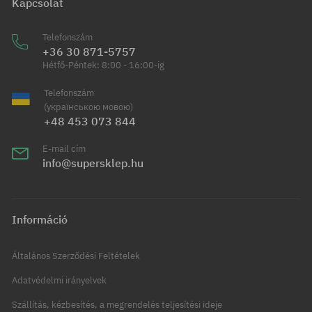
Kapcsolat
Telefonszám
+36 30 871-5757
Hétfő-Péntek: 8:00 - 16:00-ig
Telefonszám
(українською мовою)
+48 453 073 844
E-mail cím
info@supersklep.hu
Információ
Általános Szerződési Feltételek
Adatvédelmi irányelvek
Szállítás, kézbesítés, a megrendelés teljesítési ideje