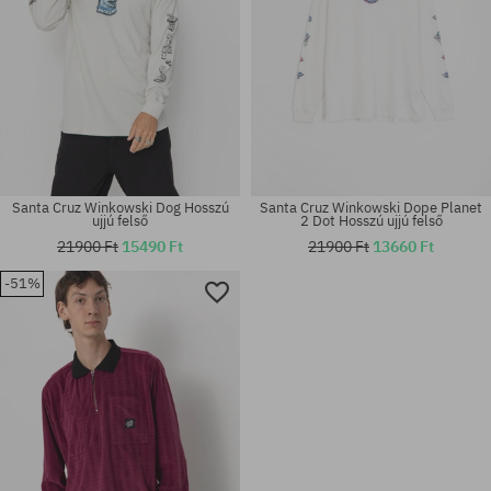
Santa Cruz Winkowski Dog Hosszú
Santa Cruz Winkowski Dope Planet
ujjú felső
2 Dot Hosszú ujjú felső
21900 Ft
15490 Ft
21900 Ft
13660 Ft
-51%
Elérhető méretek:
Elérhető méretek:
M; L; XL
L