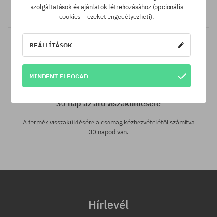
szolgáltatások és ajánlatok létrehozásához (opcionális
akkor csak neked levisszük a termék árát!
cookies – ezeket engedélyezheti).
BEÁLLÍTÁSOK
MINDENT ELFOGAD
30 nap az áru viszaküldésére
A termék visszaküldésére a csomag kézhezvételétől számítva
30 napod van.
Hírlevél