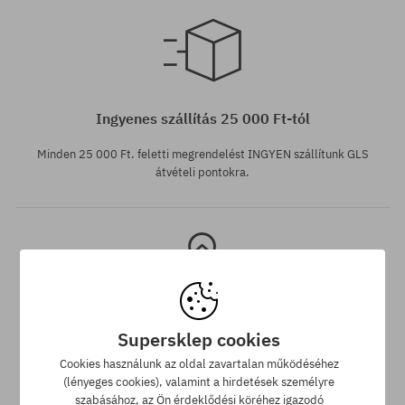
Elérhető méretek:
L
Ingyenes szállítás 25 000 Ft-tól
Minden 25 000 Ft. feletti megrendelést INGYEN szállítunk GLS
átvételi pontokra.
Supersklep cookies
Legjobb ár garancia
Cookies használunk az oldal zavartalan működéséhez
(lényeges cookies), valamint a hirdetések személyre
A legjobb árak nálunk vannak, de ha véletlenül egy más
szabásához, az Ön érdeklődési köréhez igazodó
webáruházban megtalálnád a termékünket alacsonyabb áron,