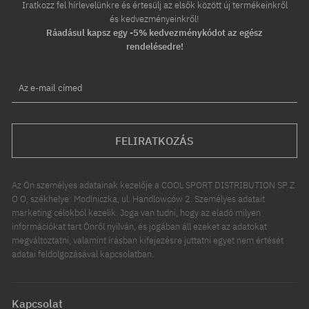
Iratkozz fel hírlevelünkre és értesülj az elsők között új termékeinkről
és kedvezményeinkről!
Ráadásul kapsz egy -5% kedvezménykódot az egész
rendelésedre!
Az e-mail címed
FELIRATKOZÁS
Az Ön személyes adatainak kezelője a COOL SPORT DISTRIBUTION SP Z
O O, székhelye: Modlniczka, ul. Handlowców 2. Személyes adatait
marketing célokból kezelik. Joga van tudni, hogy az eladó milyen
információkat tart Önről nyilván, és jogában áll ezeket az adatokat
megváltoztatni, valamint írásban kifejezésre juttatni egyet nem értését
adatai feldolgozásával kapcsolatban.
Kapcsolat