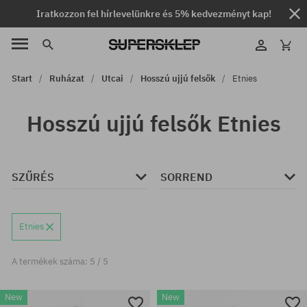
Iratkozzon fel hírlevelünkre és 5% kedvezményt kap!
Start
Ruházat
Utcai
Hosszú ujjú felsők
Etnies
Hosszú ujjú felsők Etnies
SZŰRÉS
SORREND
Etnies
A termékek száma: 5 / 5
New
New