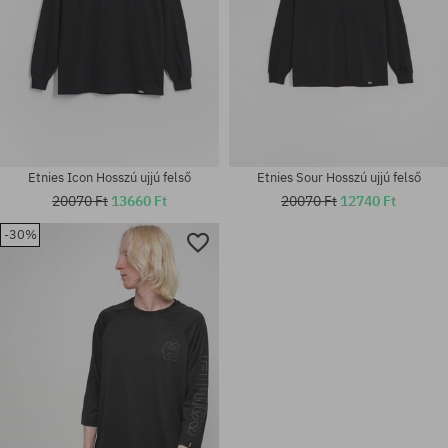
Etnies Icon Hosszú ujjú felső
Etnies Sour Hosszú ujjú felső
20070 Ft
13660 Ft
20070 Ft
12740 Ft
-30%
Elérhető méretek:
Elérhető méretek:
M; L; XL
M; L; XL