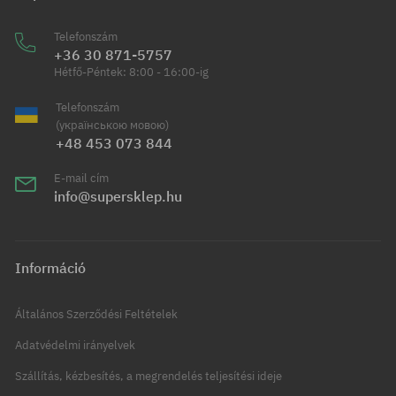
Telefonszám
+36 30 871-5757
Hétfő-Péntek: 8:00 - 16:00-ig
Telefonszám
(українською мовою)
+48 453 073 844
E-mail cím
info@supersklep.hu
Információ
Általános Szerződési Feltételek
Adatvédelmi irányelvek
Szállítás, kézbesítés, a megrendelés teljesítési ideje