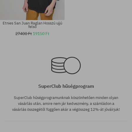
Etnies San Juan Raglan Hosszú ujjú
felső
27400 Ft
19150 Ft
Elérhető méretek:
Elérhető méretek:
M; XL
L
SuperClub hűségprogram
SuperClub hűségprogramunknak köszönhetően minden olyan
vásárlás után, amire nem jár kedvezmény, a számládon a
vásárlás összegétől függően akár a végösszeg 12%-át jóváírjuk!