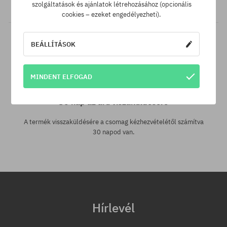
akkor csak neked levisszük a termék árát!
szolgáltatások és ajánlatok létrehozásához (opcionális
cookies – ezeket engedélyezheti).
BEÁLLÍTÁSOK
MINDENT ELFOGAD
30 nap az áru viszaküldésére
A termék visszaküldésére a csomag kézhezvételétől számítva
30 napod van.
Hírlevél