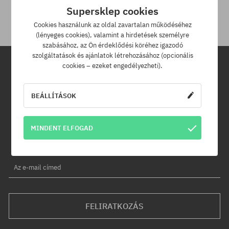
30 napod van.
Supersklep cookies
Cookies használunk az oldal zavartalan működéséhez
(lényeges cookies), valamint a hirdetések személyre
szabásához, az Ön érdeklődési köréhez igazodó
szolgáltatások és ajánlatok létrehozásához (opcionális
cookies – ezeket engedélyezheti).
Hírlevél
BEÁLLÍTÁSOK
Iratkozz fel hírlevelünkre és értesülj az elsők között új termékeinkről
és kedvezményeinkről!
Ráadásul kapsz egy -5% kedvezménykódot az egész
MINDENT ELFOGAD
rendelésedre!
Az e-mail címed
FELIRATKOZÁS