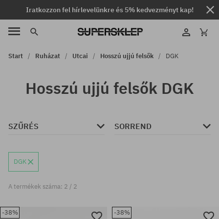
Iratkozzon fel hírlevelünkre és 5% kedvezményt kap!
Start
Ruházat
Utcai
Hosszú ujjú felsők
DGK
Hosszú ujjú felsők DGK
SZŰRÉS
SORREND
DGK
A termékek száma: 2 / 2
-38%
-38%