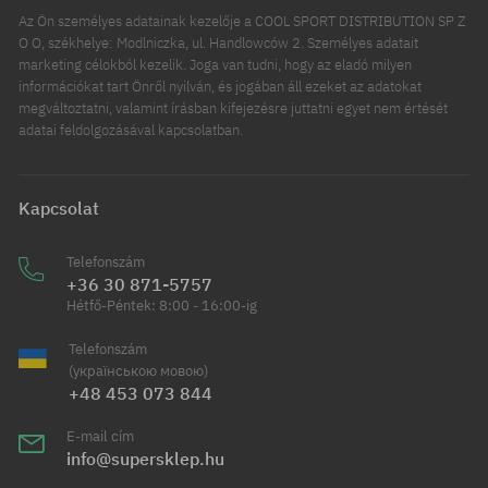
Az Ön személyes adatainak kezelője a COOL SPORT DISTRIBUTION SP Z
O O, székhelye: Modlniczka, ul. Handlowców 2. Személyes adatait
marketing célokból kezelik. Joga van tudni, hogy az eladó milyen
információkat tart Önről nyilván, és jogában áll ezeket az adatokat
megváltoztatni, valamint írásban kifejezésre juttatni egyet nem értését
adatai feldolgozásával kapcsolatban.
Kapcsolat
Telefonszám
+36 30 871-5757
Hétfő-Péntek: 8:00 - 16:00-ig
Telefonszám
(українською мовою)
+48 453 073 844
E-mail cím
info@supersklep.hu