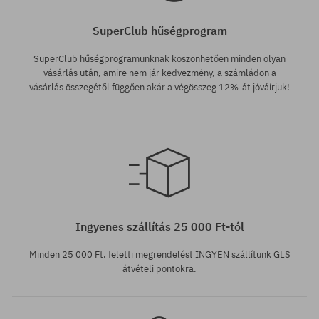
SuperClub hűségprogram
SuperClub hűségprogramunknak köszönhetően minden olyan
vásárlás után, amire nem jár kedvezmény, a számládon a
vásárlás összegétől függően akár a végösszeg 12%-át jóváírjuk!
Elérhető méretek:
Elérhető méretek:
S; M
S
Ingyenes szállítás 25 000 Ft-tól
Minden 25 000 Ft. feletti megrendelést INGYEN szállítunk GLS
átvételi pontokra.