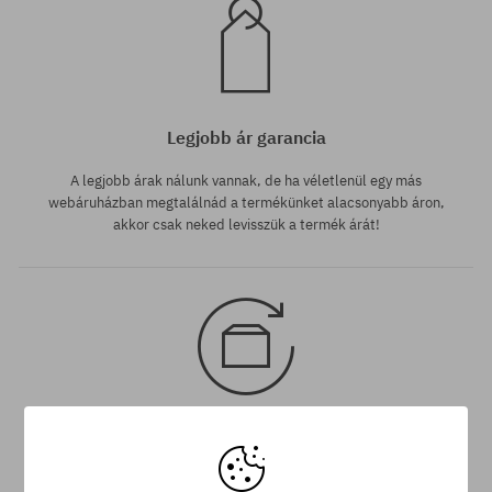
Legjobb ár garancia
A legjobb árak nálunk vannak, de ha véletlenül egy más
webáruházban megtalálnád a termékünket alacsonyabb áron,
akkor csak neked levisszük a termék árát!
30 nap az áru viszaküldésére
A termék visszaküldésére a csomag kézhezvételétől számítva