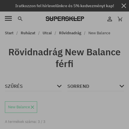
Iratkozzon fel hírlevelünkre és 5% kedvezményt kap!
Start
Ruházat
Utcai
Rövidnadrág
New Balance
Rövidnadrág New Balance
férfi
SZŰRÉS
SORREND
New Balance
A termékek száma: 3 / 3