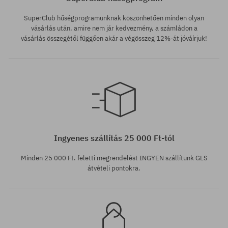
SuperClub hűségprogramunknak köszönhetően minden olyan
vásárlás után, amire nem jár kedvezmény, a számládon a
vásárlás összegétől függően akár a végösszeg 12%-át jóváírjuk!
Elérhető méretek:
XL
Ingyenes szállítás 25 000 Ft-tól
Minden 25 000 Ft. feletti megrendelést INGYEN szállítunk GLS
átvételi pontokra.