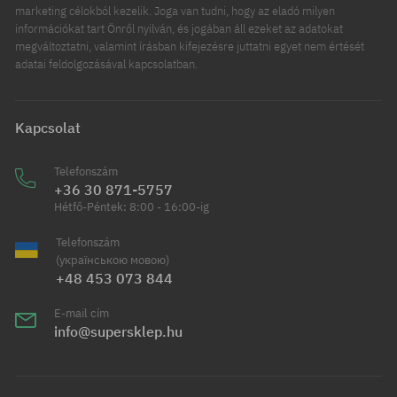
marketing célokból kezelik. Joga van tudni, hogy az eladó milyen
információkat tart Önről nyilván, és jogában áll ezeket az adatokat
megváltoztatni, valamint írásban kifejezésre juttatni egyet nem értését
adatai feldolgozásával kapcsolatban.
Kapcsolat
Telefonszám
+36 30 871-5757
Hétfő-Péntek: 8:00 - 16:00-ig
Telefonszám
(українською мовою)
+48 453 073 844
E-mail cím
info@supersklep.hu