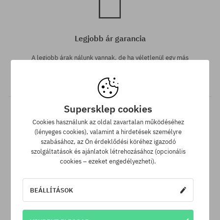
Legjobb ár garancia
A legjobb árak nálunk vannak, de ha véletlenül egy más
webáruházban megtalálnád a termékünket alacsonyabb áron,
akkor csak neked levisszük a termék árát!
Supersklep cookies
Cookies használunk az oldal zavartalan működéséhez
(lényeges cookies), valamint a hirdetések személyre
szabásához, az Ön érdeklődési köréhez igazodó
szolgáltatások és ajánlatok létrehozásához (opcionális
cookies – ezeket engedélyezheti).
30 nap az áru viszaküldésére
BEÁLLÍTÁSOK
A termék visszaküldésére a csomag kézhezvételétől számítva
30 napod van.