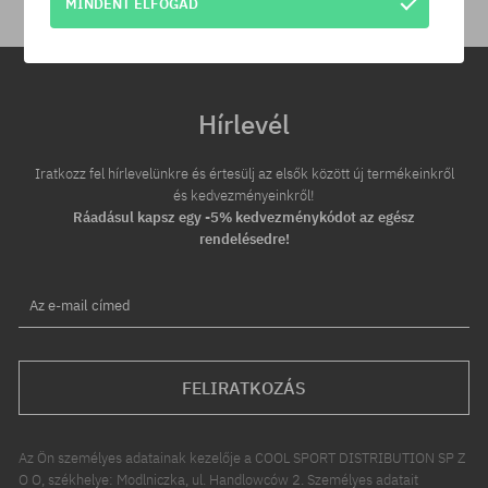
MINDENT ELFOGAD
Hírlevél
Iratkozz fel hírlevelünkre és értesülj az elsők között új termékeinkről
és kedvezményeinkről!
Ráadásul kapsz egy -5% kedvezménykódot az egész
rendelésedre!
Az e-mail címed
FELIRATKOZÁS
Az Ön személyes adatainak kezelője a COOL SPORT DISTRIBUTION SP Z
O O, székhelye: Modlniczka, ul. Handlowców 2. Személyes adatait