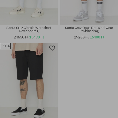
Santa Cruz Classic Workshort
Santa Cruz Opus Dot Workwear
Rövidnadrág
Rövidnadrág
24650 Ft
15490 Ft
29230 Ft
16400 Ft
-51%
Elérhető méretek:
Elérhető méretek:
S; M; L; XL; XXL
28