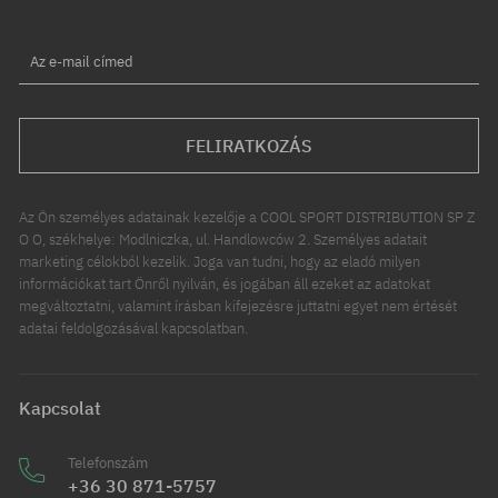
Az e-mail címed
FELIRATKOZÁS
Az Ön személyes adatainak kezelője a COOL SPORT DISTRIBUTION SP Z
O O, székhelye: Modlniczka, ul. Handlowców 2. Személyes adatait
marketing célokból kezelik. Joga van tudni, hogy az eladó milyen
információkat tart Önről nyilván, és jogában áll ezeket az adatokat
megváltoztatni, valamint írásban kifejezésre juttatni egyet nem értését
adatai feldolgozásával kapcsolatban.
Kapcsolat
Telefonszám
+36 30 871-5757