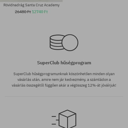
Rövidnadrág Santa Cruz Academy
26480 Ft
12740 Ft
Elérhető méretek:
Elérhető méretek:
28; 30
30
SuperClub hűségprogram
SuperClub hűségprogramunknak köszönhetően minden olyan
vásárlás után, amire nem jár kedvezmény, a számládon a
vásárlás összegétől függően akár a végösszeg 12%-át jóváírjuk!