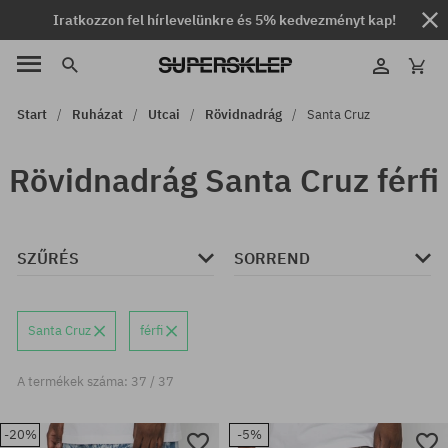
Iratkozzon fel hírlevelünkre és 5% kedvezményt kap!
Start
Ruházat
Utcai
Rövidnadrág
Santa Cruz
Rövidnadrág Santa Cruz férfi
SZŰRÉS
SORREND
Santa Cruz
férfi
A termékek száma: 37 / 37
-20%
-5%