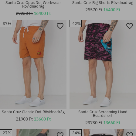
Santa Cruz Opus Dot Workwear
Santa Cruz Big Shorts Rövidnadrág
Rövidnadrág
25570 Ft
16400 Ft
29230 Ft
16400 Ft
-37%
-42%
Elérhető méretek:
Elérhető méretek:
S; M
28; 30; 32
Santa Cruz Classic Dot Rövidnadrág
Santa Cruz Screaming Hand
Boardshort
21900 Ft
13660 Ft
23730 Ft
13660 Ft
-27%
-34%
Elérhető méretek:
Elérhető méretek: