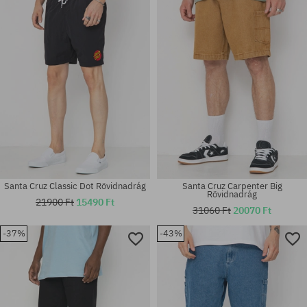
Elérhető méretek:
Elérhető méretek:
M; L
M; L; XL
Santa Cruz Classic Dot Rövidnadrág
Santa Cruz Carpenter Big
Rövidnadrág
21900 Ft
15490 Ft
31060 Ft
20070 Ft
-37%
-43%
Elérhető méretek:
Elérhető méretek:
M
32