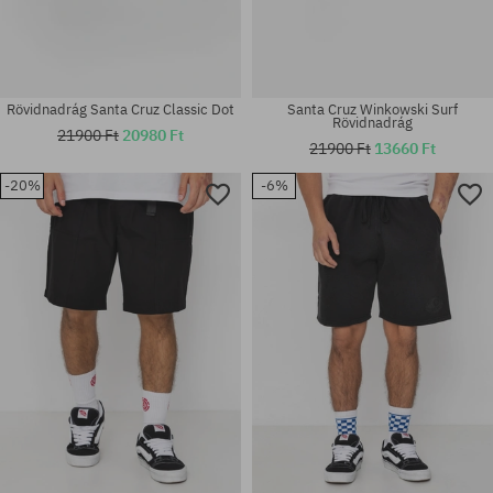
Rövidnadrág Santa Cruz Classic Dot
Santa Cruz Winkowski Surf
Rövidnadrág
21900 Ft
20980 Ft
21900 Ft
13660 Ft
-20%
-6%
Elérhető méretek:
Elérhető méretek:
32; 34; 36
S; M; L; XL