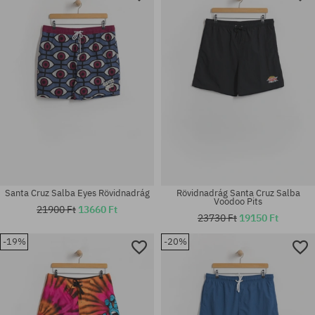
30; 32; 34; 36
M; L; XL
Santa Cruz Salba Eyes Rövidnadrág
Rövidnadrág Santa Cruz Salba
Voodoo Pits
21900 Ft
13660 Ft
23730 Ft
19150 Ft
-19%
-20%
Elérhető méretek:
Elérhető méretek:
30; 34; 36
S; XL