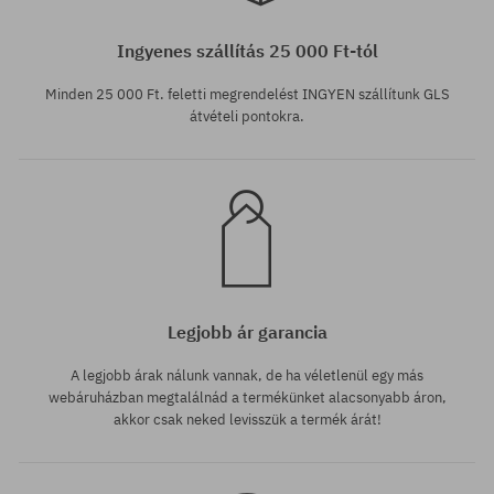
Elérhető méretek:
28
Ingyenes szállítás 25 000 Ft-tól
Minden 25 000 Ft. feletti megrendelést INGYEN szállítunk GLS
átvételi pontokra.
Legjobb ár garancia
A legjobb árak nálunk vannak, de ha véletlenül egy más
webáruházban megtalálnád a termékünket alacsonyabb áron,
akkor csak neked levisszük a termék árát!