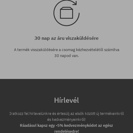
30 nap az áru viszaküldésére
A termék visszaküldésére a csomag kézhezvételétől számítva
30 napod van.
Hírlevél
Iratkozz fel hírlevelünkre és értesülj az elsők között új termékeinkről
és kedvezményeinkről!
Ráadásul kapsz egy -5% kedvezménykódot az egész
rendelésedre!