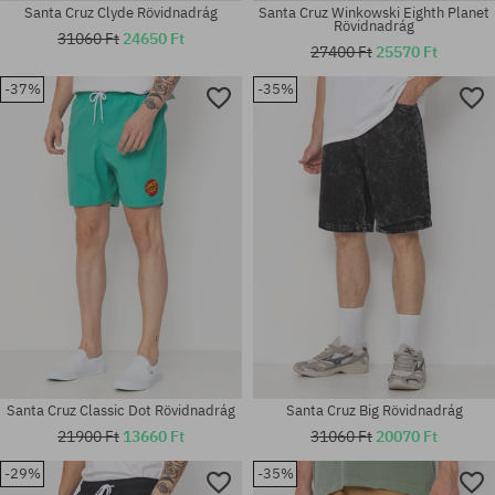
Santa Cruz Clyde Rövidnadrág
Santa Cruz Winkowski Eighth Planet
Rövidnadrág
31060 Ft
24650 Ft
27400 Ft
25570 Ft
-37%
-35%
Elérhető méretek:
Elérhető méretek:
M; XL
S; M
Santa Cruz Classic Dot Rövidnadrág
Santa Cruz Big Rövidnadrág
21900 Ft
13660 Ft
31060 Ft
20070 Ft
-29%
-35%