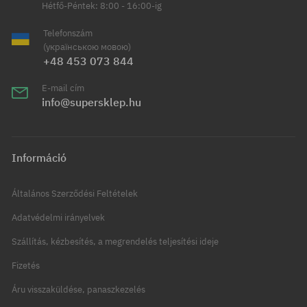
Hétfő-Péntek: 8:00 - 16:00-ig
Telefonszám
(українською мовою)
+48 453 073 844
E-mail cím
info@supersklep.hu
Információ
Általános Szerződési Feltételek
Adatvédelmi irányelvek
Szállítás, kézbesítés, a megrendelés teljesítési ideje
Fizetés
Áru visszaküldése, panaszkezelés