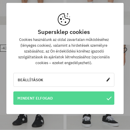
Santa Cruz Hands All Over
Santa Cruz Big Rövidnadrág
Supersklep cookies
Rövidnadrág
27400 Ft
15490 Ft
21900 Ft
15490 Ft
Cookies használunk az oldal zavartalan működéséhez
(lényeges cookies), valamint a hirdetések személyre
-43%
-35%
Elérhető méretek:
Elérhető méretek:
szabásához, az Ön érdeklődési köréhez igazodó
28
28; 30; 32
szolgáltatások és ajánlatok létrehozásához (opcionális
cookies – ezeket engedélyezheti).
BEÁLLÍTÁSOK
MINDENT ELFOGAD