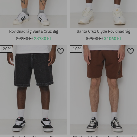
Rövidnadrág Santa Cruz Big
Santa Cruz Clyde Rövidnadrág
29230 Ft
23730 Ft
32900 Ft
31060 Ft
-20%
-10%
Elérhető méretek:
Elérhető méretek:
30
32