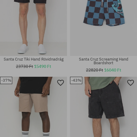
Santa Cruz Tiki Hand Rövidnadrág
Santa Cruz Screaming Hand
Boardshort
23730 Ft
15490 Ft
22820 Ft
16040 Ft
-37%
-43%
Elérhető méretek:
Elérhető méretek:
30
28; 30; 32; 34