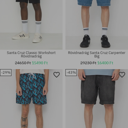
Santa Cruz Classic Workshort
Rövidnadrág Santa Cruz Carpenter
Rövidnadrág
Big
24650 Ft
15490 Ft
29230 Ft
16400 Ft
-29%
-43%
Elérhető méretek:
Elérhető méretek:
S; M
30; 32; 36