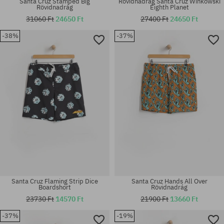
Santa Cruz Stamped Big
Rövidnadrág Santa Cruz Winkowski
Rövidnadrág
Eighth Planet
31060 Ft
24650 Ft
27400 Ft
24650 Ft
-38%
-37%
Elérhető méretek:
Elérhető méretek:
30; 32
M
Santa Cruz Flaming Strip Dice
Santa Cruz Hands All Over
Boardshort
Rövidnadrág
23730 Ft
14570 Ft
21900 Ft
13660 Ft
-37%
-19%
Elérhető méretek:
Elérhető méretek: