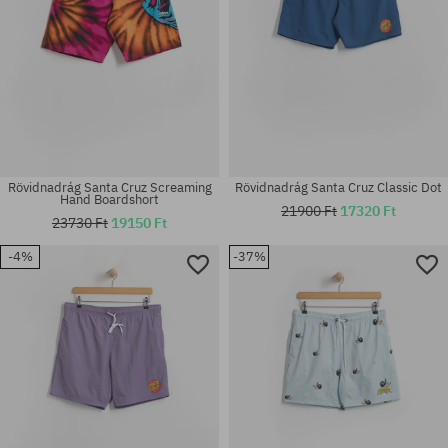
Rövidnadrág Santa Cruz Screaming
Rövidnadrág Santa Cruz Classic Dot
Hand Boardshort
21900 Ft
17320 Ft
23730 Ft
19150 Ft
-4%
-37%
Elérhető méretek:
Elérhető méretek:
S; XXL
M; L; XL