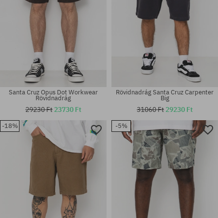
Santa Cruz Opus Dot Workwear
Rövidnadrág Santa Cruz Carpenter
Rövidnadrág
Big
29230 Ft
23730 Ft
31060 Ft
29230 Ft
-18%
-5%
Elérhető méretek:
Elérhető méretek:
36
30; 32