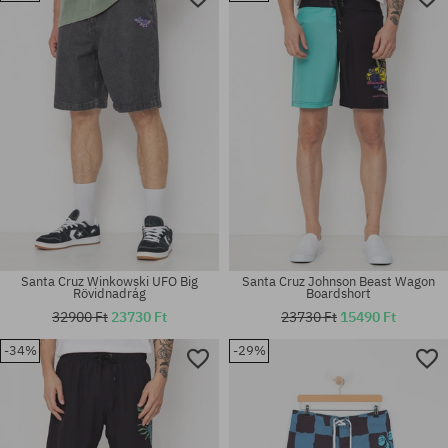
30
30
Santa Cruz Winkowski UFO Big
Santa Cruz Johnson Beast Wagon
Rövidnadrág
Boardshort
32900 Ft
23730 Ft
23730 Ft
15490 Ft
-34%
-29%
Elérhető méretek:
Elérhető méretek:
M
28; 30