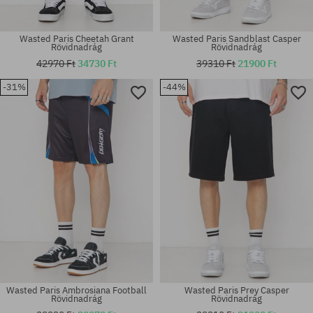
Wasted Paris Cheetah Grant
Wasted Paris Sandblast Casper
Rövidnadrág
Rövidnadrág
42970 Ft
34730 Ft
39310 Ft
21900 Ft
-31%
-44%
Elérhető méretek:
Elérhető méretek:
30; 32; 34; 36
S; M; L
Wasted Paris Ambrosiana Football
Wasted Paris Prey Casper
Rövidnadrág
Rövidnadrág