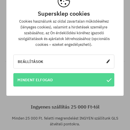
Supersklep cookies
Cookies használunk az oldal zavartalan működéséhez
SuperClub hűségprogram
(lényeges cookies), valamint a hirdetések személyre
szabásához, az Ön érdeklődési köréhez igazodó
SuperClub hűségprogramunknak köszönhetően minden olyan
szolgáltatások és ajánlatok létrehozásához (opcionális
vásárlás után, amire nem jár kedvezmény, a számládon a
cookies – ezeket engedélyezheti).
vásárlás összegétől függően akár a végösszeg 12%-át jóváírjuk!
BEÁLLÍTÁSOK
MINDENT ELFOGAD
Elérhető méretek:
Elérhető méretek:
30; 32; 34; 36
30; 32; 34; 36
Ingyenes szállítás 25 000 Ft-tól
Minden 25 000 Ft. feletti megrendelést INGYEN szállítunk GLS
átvételi pontokra.