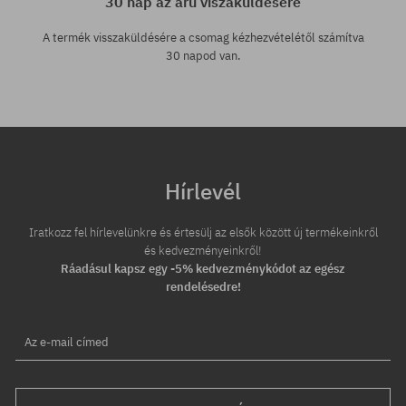
30 nap az áru viszaküldésére
A termék visszaküldésére a csomag kézhezvételétől számítva
30 napod van.
Hírlevél
Iratkozz fel hírlevelünkre és értesülj az elsők között új termékeinkről
és kedvezményeinkről!
Ráadásul kapsz egy -5% kedvezménykódot az egész
rendelésedre!
Az e-mail címed