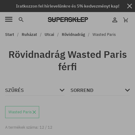
Iratkozzon fel hírlevelünkre és 5% kedvezményt kap!
Start
Ruházat
Utcai
Rövidnadrág
Wasted Paris
Rövidnadrág Wasted Paris
férfi
SZŰRÉS
SORREND
Wasted Paris
A termékek száma: 12 / 12