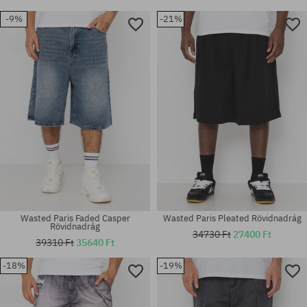
-9%
-21%
Wasted Paris Faded Casper
Wasted Paris Pleated Rövidnadrág
Rövidnadrág
34730 Ft
27400 Ft
39310 Ft
35640 Ft
-18%
-19%