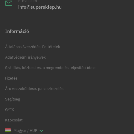
E-mail cím
info@supersklep.hu
Információ
Általános Szerződési Feltételek
Adatvédelmi irányelvek
Szállítás, kézbesítés, a megrendelés teljesítési ideje
Fizetés
Áru visszaküldése, panaszkezelés
Segítség
GYIK
Kapcsolat
Magyar / HUF