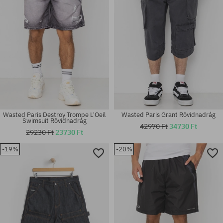
Wasted Paris Destroy Trompe L'Oeil
Wasted Paris Grant Rövidnadrág
Swimsuit Rövidnadrág
42970 Ft
34730 Ft
29230 Ft
23730 Ft
-19%
-20%
Elérhető méretek:
Elérhető méretek:
32
M; XL