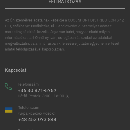
FELIRATKOZÁS
Az Ön személyes adatainak kezelője a COOL SPORT DISTRIBUTION SP Z
O O, székhelye: Modlniczka, ul. Handlowców 2. Személyes adatait
marketing célokból kezelik. Joga van tudni, hogy az eladó milyen
információkat tart Önről nyilván, és jogában áll ezeket az adatokat
megváltoztatni, valamint írásban kifejezésre juttatni egyet nem értését
adatai feldolgozásával kapcsolatban.
Kapcsolat
Telefonszám
+36 30 871-5757
Hétfő-Péntek: 8:00 - 16:00-ig
Telefonszám
(українською мовою)
+48 453 073 844