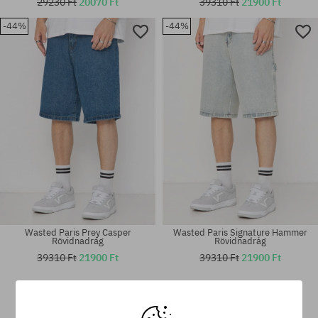
29230 Ft
20070 Ft
39310 Ft
21900 Ft
-44%
-44%
Elérhető méretek:
Elérhető méretek:
30; 32; 34; 36
30; 32; 34
Wasted Paris Prey Casper
Wasted Paris Signature Hammer
Rövidnadrág
Rövidnadrág
39310 Ft
21900 Ft
39310 Ft
21900 Ft
Elérhető méretek:
Elérhető méretek:
S; M; L; XL
30; 32; 34; 36