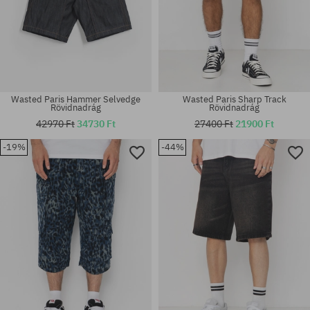
Wasted Paris Hammer Selvedge
Wasted Paris Sharp Track
Rövidnadrág
Rövidnadrág
42970 Ft
34730 Ft
27400 Ft
21900 Ft
-19%
-44%
Elérhető méretek:
Elérhető méretek:
S; M; L; XL
30; 32; 34; 36