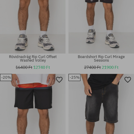
Rövidnadrág Rip Curl Offset
Boardshort Rip Curl Mirage
Washed Volley
Sessions
16400 Ft
12740 Ft
27400 Ft
21900 Ft
-20%
-25%
Elérhető méretek:
Elérhető méretek:
33
M