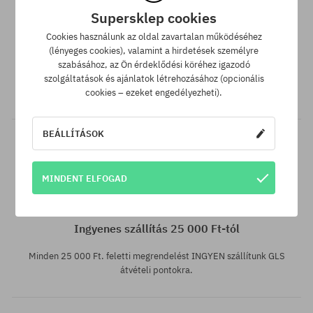
Supersklep cookies
SuperClub hűségprogram
Cookies használunk az oldal zavartalan működéséhez
(lényeges cookies), valamint a hirdetések személyre
SuperClub hűségprogramunknak köszönhetően minden olyan
szabásához, az Ön érdeklődési köréhez igazodó
vásárlás után, amire nem jár kedvezmény, a számládon a
szolgáltatások és ajánlatok létrehozásához (opcionális
vásárlás összegétől függően akár a végösszeg 12%-át jóváírjuk!
cookies – ezeket engedélyezheti).
BEÁLLÍTÁSOK
MINDENT ELFOGAD
Elérhető méretek:
31
Ingyenes szállítás 25 000 Ft-tól
Minden 25 000 Ft. feletti megrendelést INGYEN szállítunk GLS
átvételi pontokra.