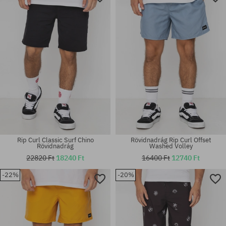
Rip Curl Classic Surf Chino
Rövidnadrág Rip Curl Offset
Rövidnadrág
Washed Volley
22820 Ft
18240 Ft
16400 Ft
12740 Ft
-22%
-20%