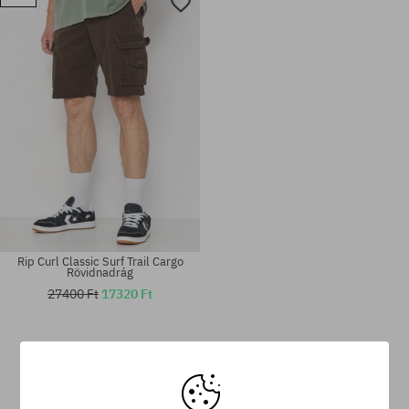
Elérhető méretek:
Elérhető méretek:
32; 33; 36
34
Rip Curl Classic Surf Trail Cargo
Rövidnadrág
27400 Ft
17320 Ft
Elérhető méretek:
Elérhető méretek:
32
33; 34; 36