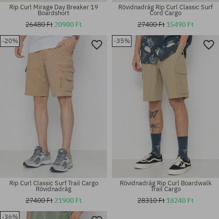
Rip Curl Mirage Day Breaker 19
Rövidnadrág Rip Curl Classic Surf
Boardshort
Cord Cargo
26480 Ft
20980 Ft
27400 Ft
15490 Ft
-20%
-35%
Elérhető méretek:
Elérhető méretek:
31; 32; 33; 34; 36
31; 32; 33; 34
Rip Curl Classic Surf Trail Cargo
Rövidnadrág Rip Curl Boardwalk
Rövidnadrág
Trail Cargo
27400 Ft
21900 Ft
28310 Ft
18240 Ft
-36%