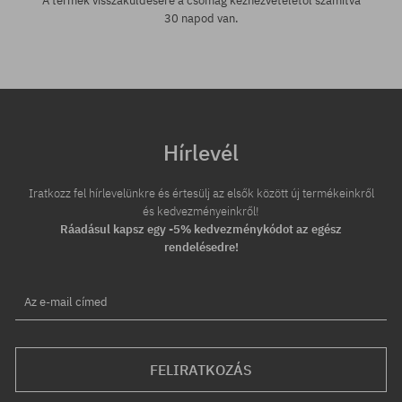
A termék visszaküldésére a csomag kézhezvételétől számítva
30 napod van.
Hírlevél
Iratkozz fel hírlevelünkre és értesülj az elsők között új termékeinkről
és kedvezményeinkről!
Ráadásul kapsz egy -5% kedvezménykódot az egész
rendelésedre!
Az e-mail címed
FELIRATKOZÁS