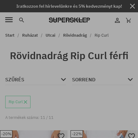
Iratkozzon fel hírlevelünkre és 5% kedvezményt kap!
Start
Ruházat
Utcai
Rövidnadrág
Rip Curl
Rövidnadrág Rip Curl férfi
SZŰRÉS
SORREND
Rip Curl
A termékek száma: 11 / 11
-20%
-22%