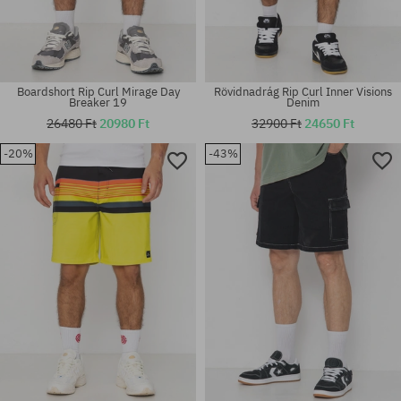
Boardshort Rip Curl Mirage Day
Rövidnadrág Rip Curl Inner Visions
Breaker 19
Denim
26480 Ft
20980 Ft
32900 Ft
24650 Ft
-20%
-43%
Elérhető méretek:
Elérhető méretek:
M; L
31; 32; 33; 34; 36