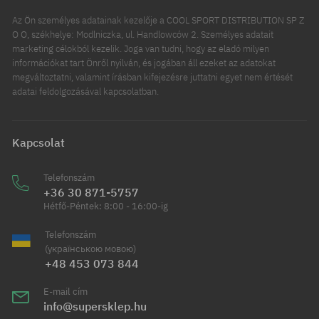
Az Ön személyes adatainak kezelője a COOL SPORT DISTRIBUTION SP Z
O O, székhelye: Modlniczka, ul. Handlowców 2. Személyes adatait
marketing célokból kezelik. Joga van tudni, hogy az eladó milyen
információkat tart Önről nyilván, és jogában áll ezeket az adatokat
megváltoztatni, valamint írásban kifejezésre juttatni egyet nem értését
adatai feldolgozásával kapcsolatban.
Kapcsolat
Telefonszám
+36 30 871-5757
Hétfő-Péntek: 8:00 - 16:00-ig
Telefonszám
(українською мовою)
+48 453 073 844
E-mail cím
info@supersklep.hu