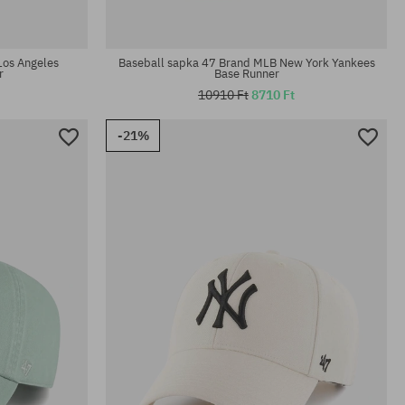
univerzális méret
Los Angeles
Baseball sapka 47 Brand MLB New York Yankees
r
Base Runner
10910 Ft
8710 Ft
-21%