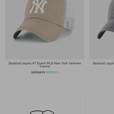
univerzális méret
univerzális m
Baseball sapka 47 Brand MLB New York Yankees
Baseball sap
Trawler
10910 Ft
9990 Ft