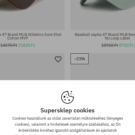
éret
univerzális méret
 47 Brand MLB Athletics Sure Shot
Baseball sapka 47 Brand MLB New
Cotton MVP
No Loop Label
14570 Ft
11820 Ft
10910 Ft
8710 Ft
-23%
Supersklep cookies
Cookies használunk az oldal zavartalan működéséhez (lényeges
cookies), valamint a hirdetések személyre szabásához, az Ön
érdeklődési köréhez igazodó szolgáltatások és ajánlatok