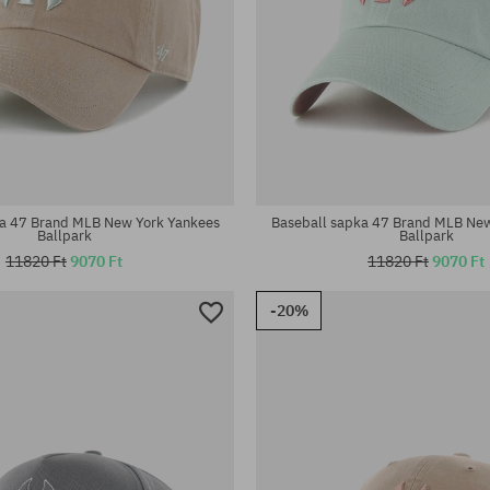
éret
univerzális méret
ka 47 Brand MLB New York Yankees
Baseball sapka 47 Brand MLB New
Ballpark
Ballpark
11820 Ft
9070 Ft
11820 Ft
9070 Ft
-20%