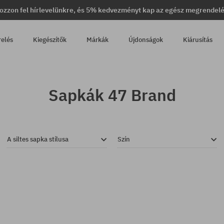
ozzon fel hírlevelünkre, és 5% kedvezményt kap az egész megrendel
relés
Kiegészítők
Márkák
Újdonságok
Kiárusítás
Sapkák 47 Brand
A siltes sapka stílusa
Szín