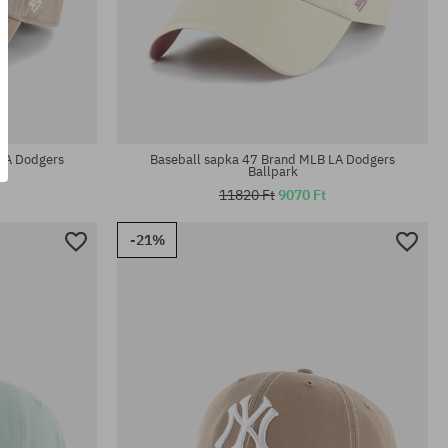
univerzális méret
LA Dodgers
Baseball sapka 47 Brand MLB LA Dodgers
Ballpark
11820 Ft
9070 Ft
-21%