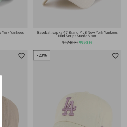
univerzális méret
 York Yankees
Baseball sapka 47 Brand MLB New York Yankees
Mini Script Suede Visor
12740 Ft
9990 Ft
-23%