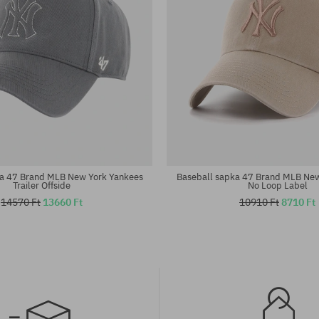
éret
univerzális méret
ka 47 Brand MLB New York Yankees
Baseball sapka 47 Brand MLB New
Trailer Offside
No Loop Label
14570 Ft
13660 Ft
10910 Ft
8710 Ft