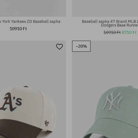
éret
univerzális méret
 York Yankees ZD Baseball sapka
Baseball sapka 47 Brand MLB 
Dodgers Base Runne
10910 Ft
10910 Ft
8710 Ft
-20%