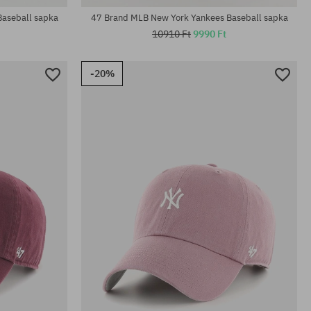
aseball sapka
47 Brand MLB New York Yankees Baseball sapka
10910 Ft
9990 Ft
-20%