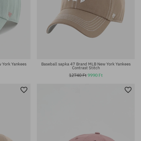
univerzális méret
 York Yankees
Baseball sapka 47 Brand MLB New York Yankees
Contrast Stitch
12740 Ft
9990 Ft