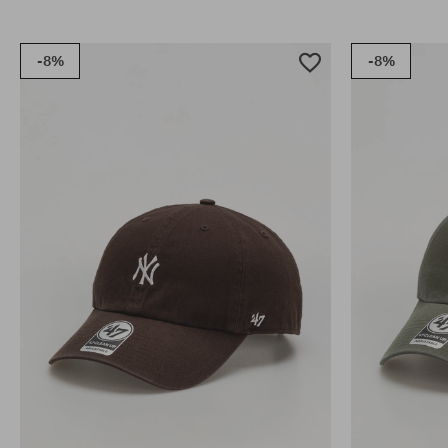
-8%
-8%