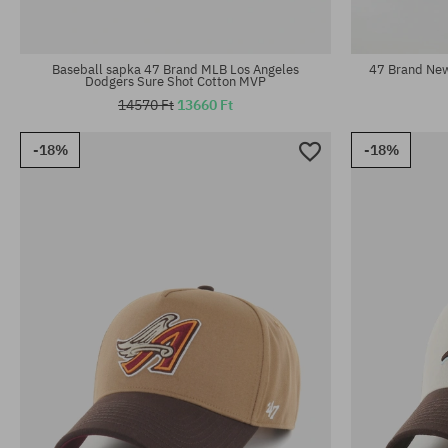
univerzális méret
univerzális m
Baseball sapka 47 Brand MLB Los Angeles
47 Brand New
Dodgers Sure Shot Cotton MVP
14570 Ft
13660 Ft
-18%
-18%