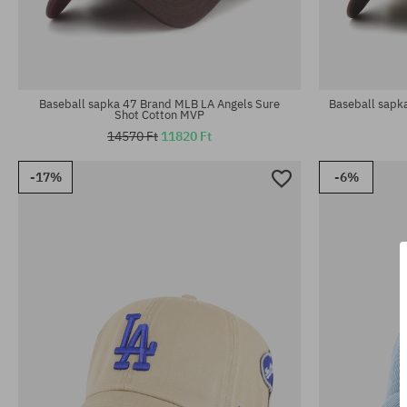
univerzális méret
univerzális m
Baseball sapka 47 Brand MLB LA Angels Sure
Baseball sapka
Shot Cotton MVP
14570 Ft
11820 Ft
-17%
-6%