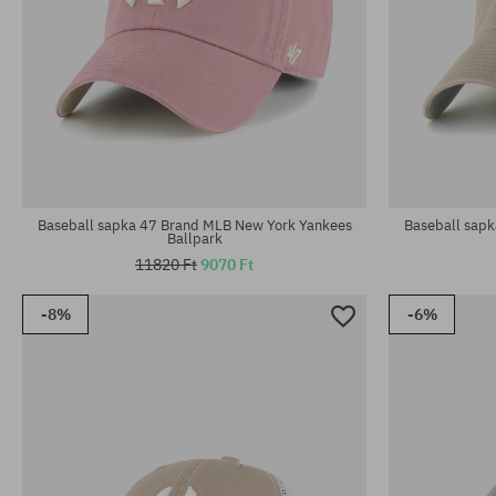
univerzális méret
univerzális m
Baseball sapka 47 Brand MLB New York Yankees
Baseball sap
Ballpark
11820 Ft
9070 Ft
-8%
-6%