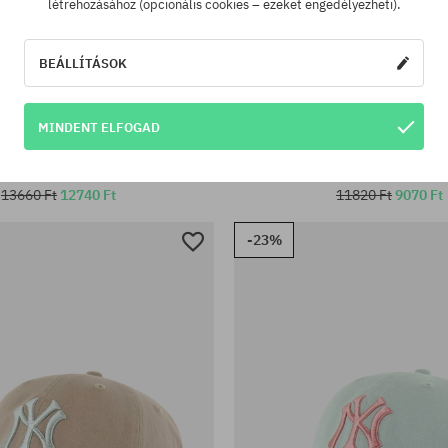
létrehozásához (opcionális cookies – ezeket engedélyezheti).
BEÁLLÍTÁSOK
éret
univerzális méret
MINDENT ELFOGAD
ka 47 Brand MLB New York Yankees
Baseball sapka 47 Brand MLB 
Cord Base Runner
Ballpark
13660 Ft
12740 Ft
11820 Ft
9070 Ft
-23%