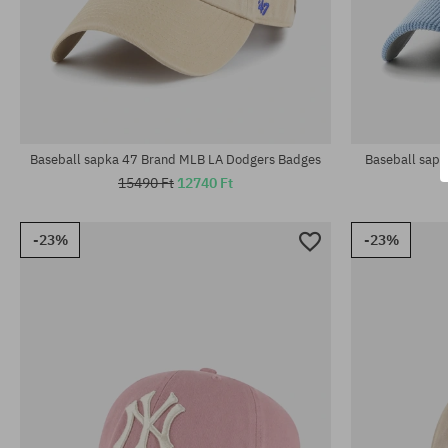
univerzális méret
univerzális m
Baseball sapka 47 Brand MLB LA Dodgers Badges
Baseball sap
15490 Ft
12740 Ft
-23%
-23%