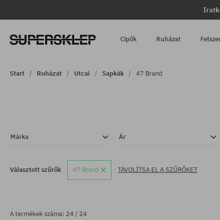
Iratk
Cipők
Ruházat
Felsze
Start
Ruházat
Utcai
Sapkák
47 Brand
Márka
Ár
Választott szűrők
47 Brand
TÁVOLÍTSA EL A SZŰRŐKET
A termékek száma: 24 / 24