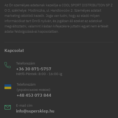
Az Ön személyes adatainak kezelője a COOL SPORT DISTRIBUTION SP Z
O O, székhelye: Modlniczka, ul. Handlowców 2. Személyes adatait
marketing célokból kezelik. Joga van tudni, hogy az eladó milyen
információkat tart Önről nyilván, és jogában áll ezeket az adatokat
megváltoztatni, valamint írásban kifejezésre juttatni egyet nem értését
adatai feldolgozásával kapcsolatban.
Kapcsolat
Telefonszám
+36 30 871-5757
Hétfő-Péntek: 8:00 - 16:00-ig
Telefonszám
(українською мовою)
+48 453 073 844
E-mail cím
info@supersklep.hu