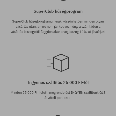
SuperClub hűségprogram
SuperClub hűségprogramunknak köszönhetően minden olyan
vásárlás után, amire nem jár kedvezmény, a számládon a
vásárlás összegétől függően akár a végösszeg 12%-át jóváírjuk!
univerzális méret
univerzális méret
Ingyenes szállítás 25 000 Ft-tól
Minden 25 000 Ft. feletti megrendelést INGYEN szállítunk GLS
átvételi pontokra.