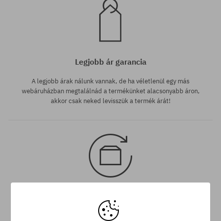
Legjobb ár garancia
A legjobb árak nálunk vannak, de ha véletlenül egy más
webáruházban megtalálnád a termékünket alacsonyabb áron,
akkor csak neked levisszük a termék árát!
30 nap az áru viszaküldésére
A termék visszaküldésére a csomag kézhezvételétől számítva