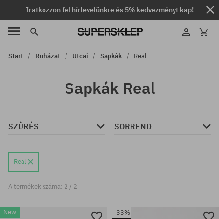
Iratkozzon fel hírlevelünkre és 5% kedvezményt kap!
Start
Ruházat
Utcai
Sapkák
Real
Sapkák Real
SZŰRÉS
SORREND
Real
A termékek száma: 2 / 2
New
-33%