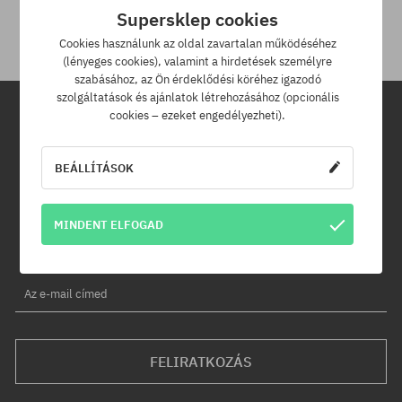
30 napod van.
Supersklep cookies
Cookies használunk az oldal zavartalan működéséhez
(lényeges cookies), valamint a hirdetések személyre
szabásához, az Ön érdeklődési köréhez igazodó
szolgáltatások és ajánlatok létrehozásához (opcionális
cookies – ezeket engedélyezheti).
Hírlevél
BEÁLLÍTÁSOK
Iratkozz fel hírlevelünkre és értesülj az elsők között új termékeinkről
és kedvezményeinkről!
Ráadásul kapsz egy -5% kedvezménykódot az egész
MINDENT ELFOGAD
rendelésedre!
Az e-mail címed
FELIRATKOZÁS