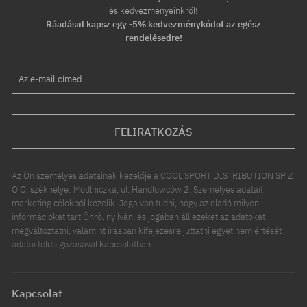
és kedvezményeinkről!
Ráadásul kapsz egy -5% kedvezménykódot az egész
rendelésedre!
Az e-mail címed
FELIRATKOZÁS
Az Ön személyes adatainak kezelője a COOL SPORT DISTRIBUTION SP Z
O O, székhelye: Modlniczka, ul. Handlowców 2. Személyes adatait
marketing célokból kezelik. Joga van tudni, hogy az eladó milyen
információkat tart Önről nyilván, és jogában áll ezeket az adatokat
megváltoztatni, valamint írásban kifejezésre juttatni egyet nem értését
adatai feldolgozásával kapcsolatban.
Kapcsolat