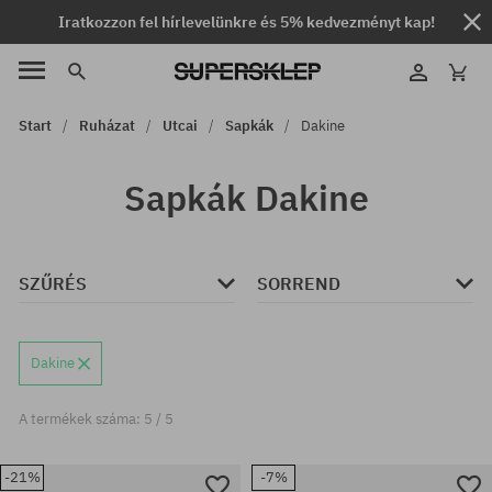
Iratkozzon fel hírlevelünkre és 5% kedvezményt kap!
Start
Ruházat
Utcai
Sapkák
Dakine
Sapkák Dakine
SZŰRÉS
SORREND
Dakine
A termékek száma: 5 / 5
-21%
-7%