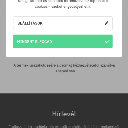
szolgáltatások és ajánlatok létrehozásához (opcionális
cookies – ezeket engedélyezheti).
BEÁLLÍTÁSOK
MINDENT ELFOGAD
30 nap az áru viszaküldésére
A termék visszaküldésére a csomag kézhezvételétől számítva
30 napod van.
Hírlevél
Iratkozz fel hírlevelünkre és értesülj az elsők között új termékeinkről