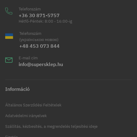
Telefonszám
+36 30 871-5757
Hétfő-Péntek: 8:00 - 16:00-ig
Telefonszám
(українською мовою)
+48 453 073 844
E-mail cím
info@supersklep.hu
Információ
Általános Szerződési Feltételek
Adatvédelmi irányelvek
Szállítás, kézbesítés, a megrendelés teljesítési ideje