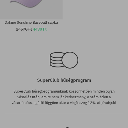
Dakine Sunshine Baseball sapka
14570 Ft
4490 Ft
univerzális méret
univerzális méret
SuperClub hűségprogram
SuperClub hűségprogramunknak köszönhetően minden olyan
vásárlás után, amire nem jár kedvezmény, a számládon a
vásárlás összegétől függően akár a végösszeg 12%-át jóváírjuk!