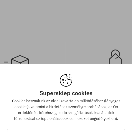
 szállítás 25 000 Ft-tól
Legjobb ár garan
Supersklep cookies
 000 Ft. feletti megrendelést
A legjobb árak nálunk vann
Cookies használunk az oldal zavartalan működéséhez (lényeges
llítunk GLS átvételi pontokra.
véletlenül egy más webár
cookies), valamint a hirdetések személyre szabásához, az Ön
megtalálnád a termékünket a
érdeklődési köréhez igazodó szolgáltatások és ajánlatok
áron, akkor csak neked leviss
létrehozásához (opcionális cookies – ezeket engedélyezheti).
árát!