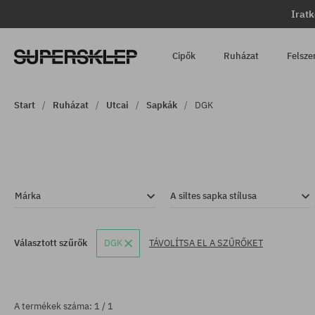
Iratk
Cipők
Ruházat
Felsze
Start
Ruházat
Utcai
Sapkák
DGK
Márka
A siltes sapka stílusa
Választott szűrők
DGK
TÁVOLÍTSA EL A SZŰRŐKET
A termékek száma: 1 / 1