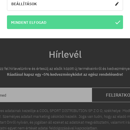
BEÁLLÍTÁSOK
MINDENT ELFOGAD
Hírlevél
zz fel hírlevelünkre és értesülj az elsők között új termékeinkről és kedvezménye
Ráadásul kapsz egy -5% kedvezménykódot az egész rendelésedre!
FELIRATK
ímed
es adatainak kezelője a COOL SPORT DISTRIBUTION SP Z O O, székhelye: Modln
 Személyes adatait marketing célokból kezelik. Joga van tudni, hogy az eladó m
tart Önről nyilván, és jogában áll ezeket az adatokat megváltoztatni, valamint ír
ttatni egyet nem értését adatai feldolgozásával kapcsolatban.