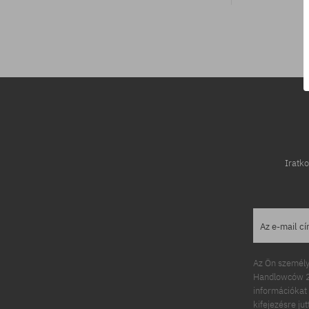
univerzális méret
Iratko
Az e-mail c
Az Ön személy
Handlowców 2.
információkat 
kifejezésre ju