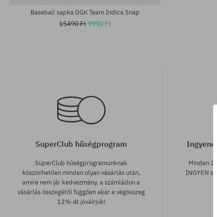
Baseball sapka DGK Team Indica Snap
15490 Ft
9990 Ft
SuperClub hűségprogram
Ingyenes
SuperClub hűségprogramunknak
Minden 25
köszönhetően minden olyan vásárlás után,
INGYEN szá
amire nem jár kedvezmény, a számládon a
vásárlás összegétől függően akár a végösszeg
12%-át jóváírjuk!