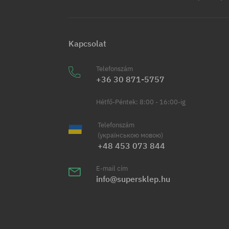
Kapcsolat
Telefonszám
+36 30 871-5757
Hétfő-Péntek: 8:00 - 16:00-ig
Telefonszám
(українською мовою)
+48 453 073 844
E-mail cím
info@supersklep.hu