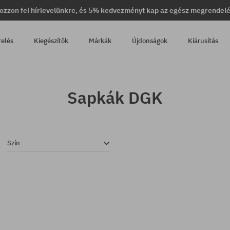
ozzon fel hírlevelünkre, és 5% kedvezményt kap az egész megrendel
relés
Kiegészítők
Márkák
Újdonságok
Kiárusítás
Sapkák DGK
Szín