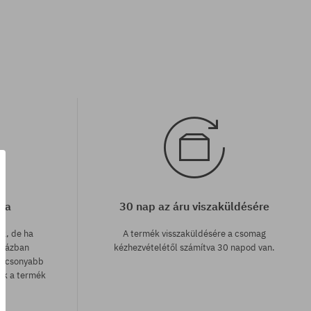
cia
30 nap az áru viszaküldésére
ak, de ha
A termék visszaküldésére a csomag
uházban
kézhezvételétől számítva 30 napod van.
lacsonyabb
zük a termék